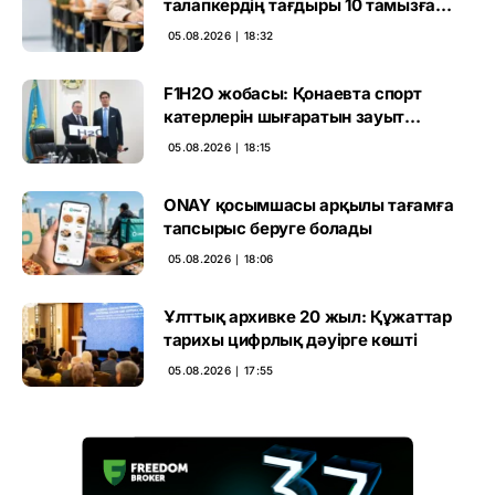
талапкердің тағдыры 10 тамызға
дейін белгілі болады
05.08.2026 ∣ 18:32
F1H2O жобасы: Қонаевта спорт
катерлерін шығаратын зауыт
ашылмақ
05.08.2026 ∣ 18:15
ONAY қосымшасы арқылы тағамға
тапсырыс беруге болады
05.08.2026 ∣ 18:06
Ұлттық архивке 20 жыл: Құжаттар
тарихы цифрлық дәуірге көшті
05.08.2026 ∣ 17:55