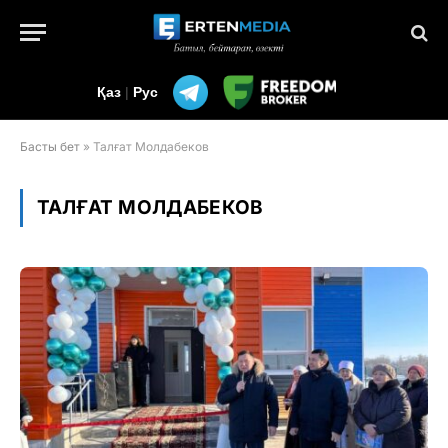
Қаз
|
Рус
Басты бет
»
Талғат Молдабеков
ТАЛҒАТ МОЛДАБЕКОВ