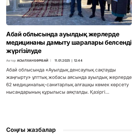
Абай облысында ауылдық жерлерде
медицинаны дамыту шаралары белсенді
жүргізілуде
Автор
АСЫЛХАН БӨРІБАЙ
11.01.2025 ∣ 12:44
Абай облысында «Ауылдық денсаулық сақтауды
жаңғырту» ұлттық жобасы аясында ауылдық жерлерде
62 медициналық-санитарлық алғашқы көмек көрсету
нысандарының құрылысы аяқталды. Қазіргі…
Соңғы жазбалар