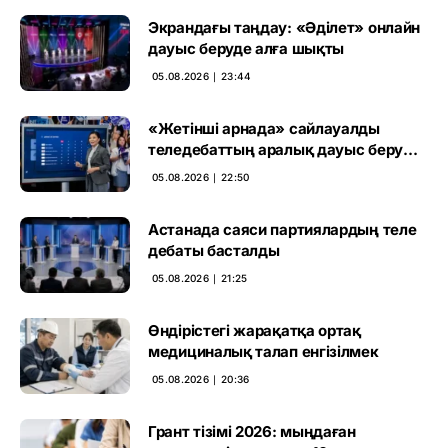
Экрандағы таңдау: «Әділет» онлайн
дауыс беруде алға шықты
05.08.2026 ∣ 23:44
«Жетінші арнада» сайлауалды
теледебаттың аралық дауыс беру
нәтижесі жарияланды
05.08.2026 ∣ 22:50
Астанада саяси партиялардың теле
дебаты басталды
05.08.2026 ∣ 21:25
Өндірістегі жарақатқа ортақ
медициналық талап енгізілмек
05.08.2026 ∣ 20:36
Грант тізімі 2026: мыңдаған