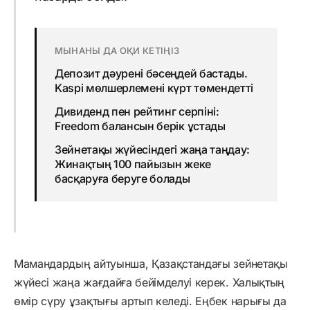
МЫНАНЫ ДА ОҚИ КЕТІҢІЗ
Депозит дәурені бәсеңдей бастады.
Kaspi мөлшерлемені күрт төмендетті
Дивиденд пен рейтинг серпіні:
Freedom балансын берік ұстады
Зейнетақы жүйесіндегі жаңа таңдау:
Жинақтың 100 пайызын жеке
басқаруға беруге болады
Мамандардың айтуынша, Қазақстандағы зейнетақы
жүйесі жаңа жағдайға бейімделуі керек. Халықтың
өмір сүру ұзақтығы артып келеді. Еңбек нарығы да