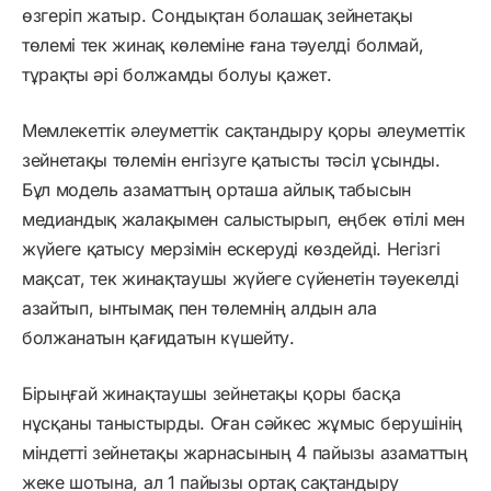
өзгеріп жатыр. Сондықтан болашақ зейнетақы
төлемі тек жинақ көлеміне ғана тәуелді болмай,
тұрақты әрі болжамды болуы қажет.
Мемлекеттік әлеуметтік сақтандыру қоры әлеуметтік
зейнетақы төлемін енгізуге қатысты тәсіл ұсынды.
Бұл модель азаматтың орташа айлық табысын
медиандық жалақымен салыстырып, еңбек өтілі мен
жүйеге қатысу мерзімін ескеруді көздейді. Негізгі
мақсат, тек жинақтаушы жүйеге сүйенетін тәуекелді
азайтып, ынтымақ пен төлемнің алдын ала
болжанатын қағидатын күшейту.
Бірыңғай жинақтаушы зейнетақы қоры басқа
нұсқаны таныстырды. Оған сәйкес жұмыс берушінің
міндетті зейнетақы жарнасының 4 пайызы азаматтың
жеке шотына, ал 1 пайызы ортақ сақтандыру