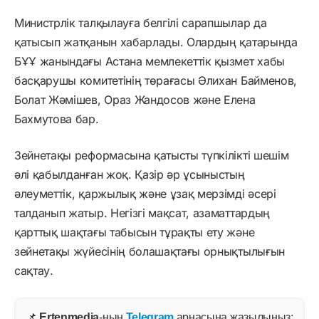
Министрлік талқылауға белгілі сарапшылар да
қатысып жатқанын хабарлады. Олардың қатарында
БҰҰ жанындағы Астана мемлекеттік қызмет хабы
басқарушы комитетінің төрағасы Әлихан Байменов,
Болат Жәмішев, Ораз Жандосов және Елена
Бахмутова бар.
Зейнетақы реформасына қатысты түпкілікті шешім
әлі қабылданған жоқ. Қазір әр ұсыныстың
әлеуметтік, қаржылық және ұзақ мерзімді әсері
талданып жатыр. Негізгі мақсат, азаматтардың
қарттық шақтағы табысын тұрақты ету және
зейнетақы жүйесінің болашақтағы орнықтылығын
сақтау.
📌
Ertenmedia
-ның
Telegram
арнасына жазылыңыз: