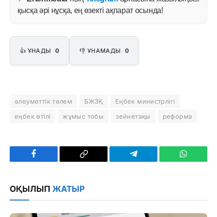
қысқа әрі нұсқа, ең өзекті ақпарат осында!
👍 ҰНАДЫ
0
👎 ҰНАМАДЫ
0
әлеуметтік төлем
БЖЗҚ
Еңбек министрлігі
еңбек өтілі
жұмыс тобы
зейнетақы
реформа
Facebook
Copy
Telegram
WhatsAp
Link
ОҚЫЛЫП
ЖАТЫР