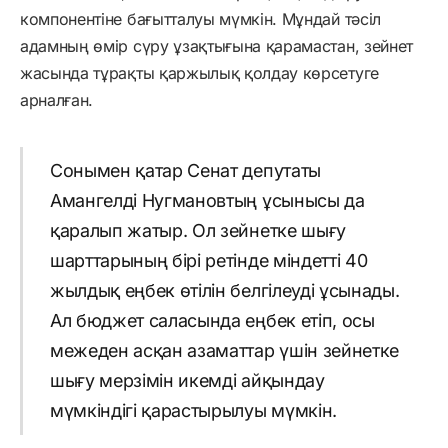
компонентіне бағытталуы мүмкін. Мұндай тәсіл
адамның өмір сүру ұзақтығына қарамастан, зейнет
жасында тұрақты қаржылық қолдау көрсетуге
арналған.
Сонымен қатар Сенат депутаты
Амангелді Нугмановтың ұсынысы да
қаралып жатыр. Ол зейнетке шығу
шарттарының бірі ретінде міндетті 40
жылдық еңбек өтілін белгілеуді ұсынады.
Ал бюджет саласында еңбек етіп, осы
межеден асқан азаматтар үшін зейнетке
шығу мерзімін икемді айқындау
мүмкіндігі қарастырылуы мүмкін.