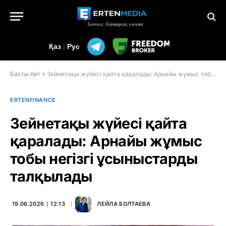
Қаз
|
Рус
Басты бет
»
Зейнетақы жүйесі қайта қаралады: Арнайы жұмыс тобы негізгі ұсыныстарды талқылады
ERTENFINANCE
Зейнетақы жүйесі қайта
қаралады: Арнайы жұмыс
тобы негізгі ұсыныстарды
талқылады
19.06.2026 ∣ 12:13
ЛЕЙЛА БОЛТАЕВА