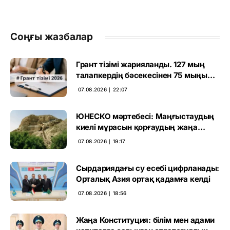
Соңғы жазбалар
Грант тізімі жарияланды. 127 мың
талапкердің бәсекесінен 75 мыңы
өтті
07.08.2026 ∣ 22:07
ЮНЕСКО мәртебесі: Маңғыстаудың
киелі мұрасын қорғаудың жаңа
кезеңі басталды
07.08.2026 ∣ 19:17
Сырдариядағы су есебі цифрланады:
Орталық Азия ортақ қадамға келді
07.08.2026 ∣ 18:56
Жаңа Конституция: білім мен адами