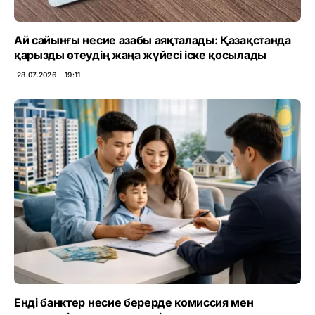
Ай сайынғы несие азабы аяқталады: Қазақстанда
қарызды өтеудің жаңа жүйесі іске қосылады
28.07.2026 ∣ 19:11
Енді банктер несие берерде комиссия мен