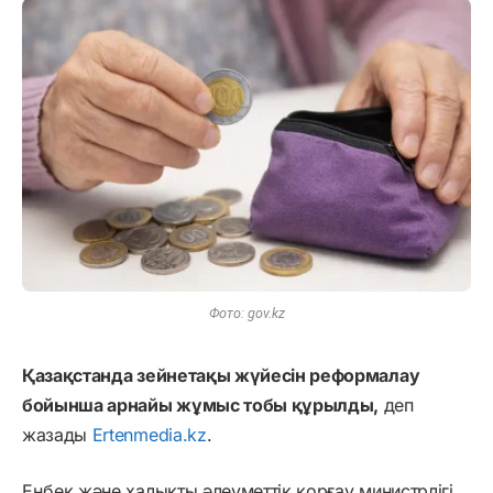
Фото: gov.kz
Қазақстанда зейнетақы жүйесін реформалау
бойынша арнайы жұмыс тобы құрылды,
деп
жазады
Ertenmedia.kz
.
Еңбек және халықты әлеуметтік қорғау министрлігі