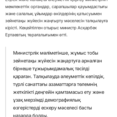
мемлекеттік органдар, сарапшылар қауымдастығы
және салалық ұйымдар өкілдерінің қатысуымен
зейнетақы жүйесін жаңғырту мәселесін талқылауға
кірісті. Кеңейтілген отырыс министр Асқарбек
Ертаевтың төрағалығымен өтті.
Министрлік мәліметінше, жұмыс тобы
зейнетақы жүйесін жаңартуға арналған
бірнеше тұжырымдамалық тәсілді
қараған. Талқылауда әлеуметтік кепілдік,
түрлі санаттағы азаматтарға төлемнің
жеткілікті деңгейін қамтамасыз ету және
ұзақ мерзімді демографиялық
өзгерістерді ескеру мәселесі басты
назарда болды.