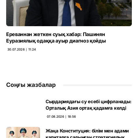
Ереваннан жеткен суық хабар: Пашинян
Еуразиялық одаққа ауыр диагноз қойды
30.07.2026 ∣ 11:24
Соңғы жазбалар
Сырдариядағы су есебі цифрланады:
Орталық Азия ортақ қадамға келді
07.08.2026 ∣ 18:56
Жаңа Конституция: білім мен адами
капиталға салынған стратегиялық