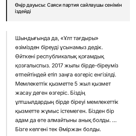
Өңір дауысы: Саяси партия сайлаушы сенімін
іздейді
Шындығында да, «Ұлт тағдыры»
өзімізден біреуді ұсынамыз дедік.
Өйткені республикалық қоғамдық
қозғалыспыз. 2017 жылы бірде-біреуміз
өтпейтіндей етіп заңға өзгеріс енгізілді.
Мемлекеттік қызметте 5 жыл қызмет
жасау деген өзгеріс. Біздің
ұлтшылдардың бірде біреуі мемлекеттік
қызметте жұмыс істемеген. Бізден бір
адам да өте алмайтыны анық болды. …
Бізге келгені тек Әміржан болды.