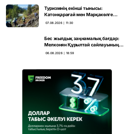
Туризмнің екінші тынысы:
Катонқарағай мен Марқакөлге
инвестиция не береді
07.08.2026 ∣ 11:30
Бес жылдық заңнамалық бағдар:
Мелконян Құрылтай сайлауының
маңызын бағалады
06.08.2026 ∣ 18:59