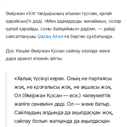
Әміржан «Ұлт тағдырының атынан түссем, қалай
қарайсың?» деді. «Мен адамдарды жинаймын, солар
қалай қарайды, соны байқаймыз» дедім», — дейді
саясаттанушы
Qazaq Airan
-ға берген сұхбатында.
Дос Көшім Әміржан Қосан сайлау кезінде жеке
дара әрекет еткенін айтты.
«Халық түсінуі керек. Оның не партиясы
жоқ, не қозғалысы жоқ, не ақшасы жоқ.
Ол (Әміржан Қосан — еск.) «әлеуметтік
желіге сенемін» деді. Ол — жеке батыр.
Сайлаудың алдында да ақылдасқан жоқ,
сайлау болып жатқанда да ақылдасқан