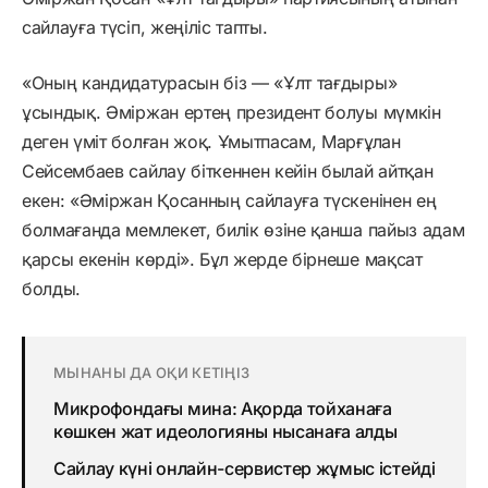
сайлауға түсіп, жеңіліс тапты.
«Оның кандидатурасын біз — «Ұлт тағдыры»
ұсындық. Әміржан ертең президент болуы мүмкін
деген үміт болған жоқ. Ұмытпасам, Марғұлан
Сейсембаев сайлау біткеннен кейін былай айтқан
екен: «Әміржан Қосанның сайлауға түскенінен ең
болмағанда мемлекет, билік өзіне қанша пайыз адам
қарсы екенін көрді». Бұл жерде бірнеше мақсат
болды.
МЫНАНЫ ДА ОҚИ КЕТІҢІЗ
Микрофондағы мина: Ақорда тойханаға
көшкен жат идеологияны нысанаға алды
Сайлау күні онлайн-сервистер жұмыс істейді