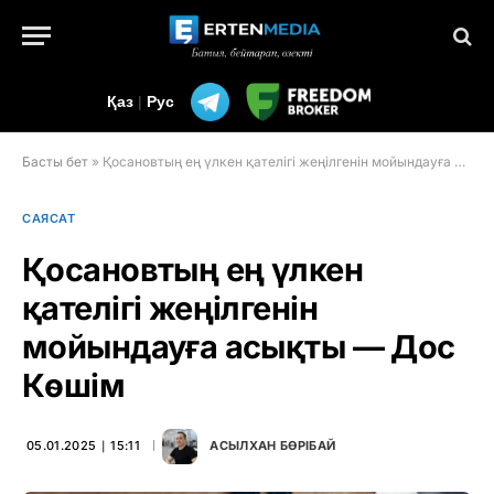
Қаз
|
Рус
Басты бет
»
Қосановтың ең үлкен қателігі жеңілгенін мойындауға асықты — Дос Көшім
САЯСАТ
Қосановтың ең үлкен
қателігі жеңілгенін
мойындауға асықты — Дос
Көшім
05.01.2025 ∣ 15:11
АСЫЛХАН БӨРІБАЙ