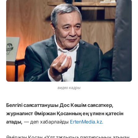
видео кадры
Белгілі саясаттанушы Дос Көшім саясаткер,
журналист Әміржан Қосанның ең үлкен қатесін
атады,
— деп хабарлайды
ErtenMedia.kz.
Әміржан Қосан «Ұлт тағдыры» партиясының атынан