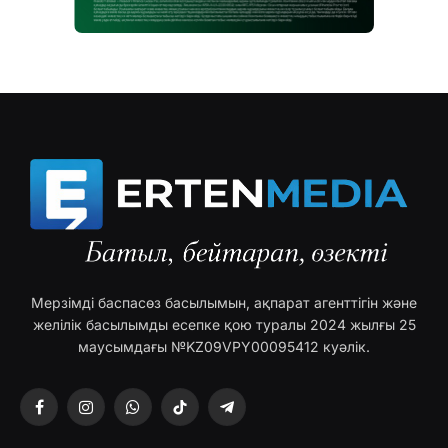
Мерзімді баспасөз басылымын, ақпарат агенттігін және
желілік басылымды есепке қою туралы 2024 жылғы 25
маусымдағы №KZ09VPY00095412 куәлік.
Facebook
Instagram
WhatsApp
TikTok
Telegram