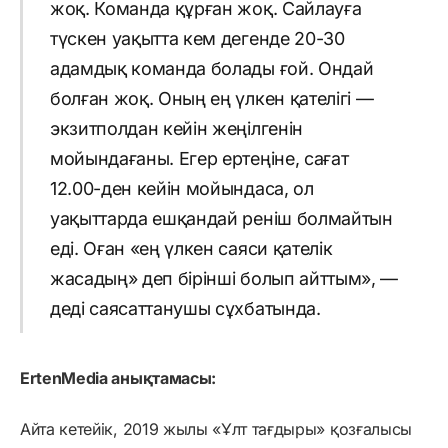
жоқ. Команда құрған жоқ. Сайлауға
түскен уақытта кем дегенде 20-30
адамдық команда болады ғой. Ондай
болған жоқ. Оның ең үлкен қателігі —
экзитполдан кейін жеңілгенін
мойындағаны. Егер ертеңіне, сағат
12.00-ден кейін мойындаса, ол
уақыттарда ешқандай реніш болмайтын
еді. Оған «ең үлкен саяси қателік
жасадың» деп бірінші болып айттым», —
деді саясаттанушы сұхбатында.
ErtenMedia анықтамасы:
Айта кетейік, 2019 жылы «Ұлт тағдыры» қозғалысы