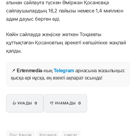
атынан сайлауға түскен Әміржан Қосановқа
сайлаушылардың 16,2 пайызы немесе 1,4 миллион
адам дауыс берген еді.
Кейін сайлауда жеңіске жеткен Тоқаевты
құттықтаған Қосановтың әрекеті көпшілікке жақпай
қалды.
📌
Ertenmedia
-ның
Telegram
арнасына жазылыңыз:
қысқа әрі нұсқа, ең өзекті ақпарат осында!
👍 ҰНАДЫ
0
👎 ҰНАМАДЫ
0
Дос Көшім
Қосанов
саясат