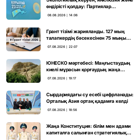
өндірісті қолдау: Партиялар
өңірлерде қандай мәселе көтерді
08.08.2026 ∣ 14:06
Грант тізімі жарияланды. 127 мың
талапкердің бәсекесінен 75 мыңы
өтті
07.08.2026 ∣ 22:07
ЮНЕСКО мәртебесі: Маңғыстаудың
киелі мұрасын қорғаудың жаңа
кезеңі басталды
07.08.2026 ∣ 19:17
Сырдариядағы су есебі цифрланады:
Орталық Азия ортақ қадамға келді
07.08.2026 ∣ 18:56
Жаңа Конституция: білім мен адами
капиталға салынған стратегиялық
негіз