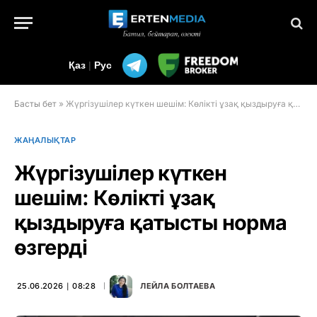
Қаз
|
Рус
Басты бет
»
Жүргізушілер күткен шешім: Көлікті ұзақ қыздыруға қатысты норма өзгерді
ЖАҢАЛЫҚТАР
Жүргізушілер күткен
шешім: Көлікті ұзақ
қыздыруға қатысты норма
өзгерді
25.06.2026 ∣ 08:28
ЛЕЙЛА БОЛТАЕВА