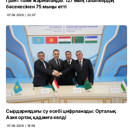
Грант тізімі жарияланды. 127 мың талапкердің
бәсекесінен 75 мыңы өтті
07.08.2026 ∣ 22:07
Сырдариядағы су есебі цифрланады: Орталық
Азия ортақ қадамға келді
07.08.2026 ∣ 18:56