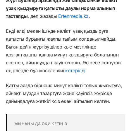
жүргізушілер арасында жиі талқыланған көлікті
ұзақ қыздыруға қатысты даулы норма алынып
тасталды,
деп жазады
Ertenmedia.kz
.
Енді елді мекен ішінде көлікті ұзақ қыздыруға
қатысты бұрынғы жалпы тыйым қолданылмайды.
Бұған дейін жүргізушілер қыс мезгілінде
қозғалтқышты қанша минут қыздыруға болатынын
есептеп, айыппұлдан қауіптенетін. Әсіресе солтүстік
өңірлерде бұл мәселе жиі
көтерілді
.
Қатты аязда бірнеше минут көлікті толық жылытуға,
әйнекті мұздан тазартуға және қауіпсіз жүріске
дайындалуға жеткіліксіз екені айтылып келген.
МЫНАНЫ ДА ОҚИ КЕТІҢІЗ