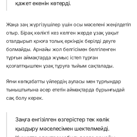
қажет екенін көтерді.
Жаңа заң жүргізушілер үшін осы мәселені жеңілдетіп
отыр. Бірақ көлікті кез келген жерде ұзақ уақыт
оталдырып қоюға толық еркіндік берілді деуге
болмайды. Арнайы жол белгісімен белгіленген
тұрғын аймақтарда жұмыс істеп тұрған
қозғалтқышпен ұзақ тұруға тыйым сақталады.
Яғни көпқабатты үйлердің ауласы мен тұрғындар
тыныштығына әсер ететін аймақтарда бұрынғыдай
сақ болу керек.
Заңға енгізілген өзгерістер тек көлік
қыздыру мәселесімен шектелмейді.