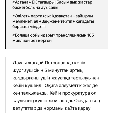
«Астана» БК тағдыры: Басымдық жастар
баскетболына ауысады
«Әділет» партиясы: Қазақстан – зайырлы
мемлекет, ал «Заң және тәртіп» қағидаты
баршаға міндетті
«Болашақ ойындары» трансляциясын 185
миллион рет көрген
Даулы жағдай Петропавлда көлік
жүргізушісінің 5 минуттан артық
қыздырғаны үшін жауапқа тартылуынан
кейін күшейді. Оқиға әлеуметтік желіде
кең талқыланды. Кейін прокуратура ол
қаулының күшін жойған еді. Осыдан соң
депутаттар да норманы қайта қарау