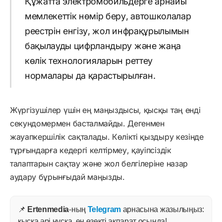
Құжатта электромобильдерге арнайы
мемлекеттік нөмір беру, автошколалар
реестрін енгізу, жол инфрақұрылымын
бақылауды цифрландыру және жаңа
көлік технологияларын реттеу
нормалары да қарастырылған.
Жүргізушілер үшін ең маңыздысы, қысқы таң енді
секундомермен басталмайды. Дегенмен
жауапкершілік сақталады. Көлікті қыздыру кезінде
тұрғындарға кедергі келтірмеу, қауіпсіздік
талаптарын сақтау және жол белгілеріне назар
аудару бұрынғыдай маңызды.
📌
Ertenmedia
-ның
Telegram
арнасына жазылыңыз:
қысқа әрі нұсқа, ең өзекті ақпарат осында!