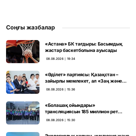
Соңғы жазбалар
«Астана» БК тағдыры: Басымдық
жастар баскетболына ауысады
08.08.2026 ∣ 19:34
«Әділет» партиясы: Қазақстан –
зайырлы мемлекет, ал «Заң және
тәртіп» қағидаты баршаға міндетті
08.08.2026 ∣ 15:36
«Болашақ ойындары»
трансляциясын 185 миллион рет
көрген
08.08.2026 ∣ 15:30
Экологиялық керуен, инклюзия және