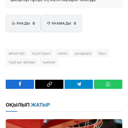
👍 ҰНАДЫ
0
👎 ҰНАМАДЫ
0
айыппұл
жүргізуші
көлік
қыздыру
Қыс
тұрғын аймақ
тыйым
Facebook
Copy
Telegram
WhatsAp
Link
ОҚЫЛЫП
ЖАТЫР