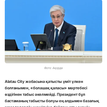
Фото: Ақорда
Alatau City жобасына қатысты үміт үлкен
болғанымен, «болашақ қаласы» мәртебесі
өздігінен табыс әкелмейді. Президент бұл
бастаманың табысты болуы ең алдымен базалық