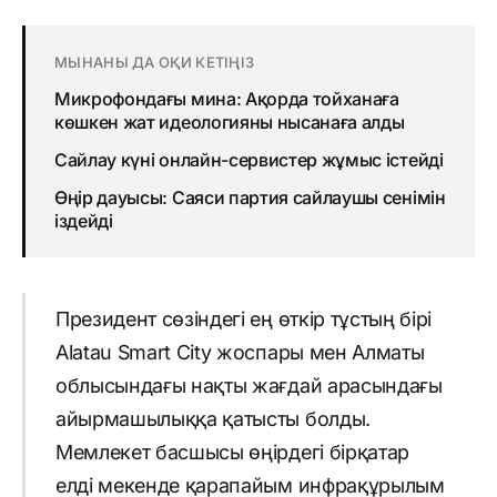
МЫНАНЫ ДА ОҚИ КЕТІҢІЗ
Микрофондағы мина: Ақорда тойханаға
көшкен жат идеологияны нысанаға алды
Сайлау күні онлайн-сервистер жұмыс істейді
Өңір дауысы: Саяси партия сайлаушы сенімін
іздейді
Президент сөзіндегі ең өткір тұстың бірі
Alatau Smart City жоспары мен Алматы
облысындағы нақты жағдай арасындағы
айырмашылыққа қатысты болды.
Мемлекет басшысы өңірдегі бірқатар
елді мекенде қарапайым инфрақұрылым