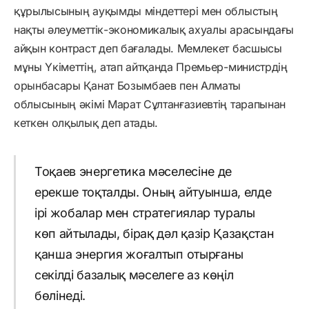
құрылысының ауқымды міндеттері мен облыстың
нақты әлеуметтік-экономикалық ахуалы арасындағы
айқын контраст деп бағалады. Мемлекет басшысы
мұны Үкіметтің, атап айтқанда Премьер-министрдің
орынбасары Қанат Бозымбаев пен Алматы
облысының әкімі Марат Сұлтанғазиевтің тарапынан
кеткен олқылық деп атады.
Тоқаев энергетика мәселесіне де
ерекше тоқталды. Оның айтуынша, елде
ірі жобалар мен стратегиялар туралы
көп айтылады, бірақ дәл қазір Қазақстан
қанша энергия жоғалтып отырғаны
секілді базалық мәселеге аз көңіл
бөлінеді.