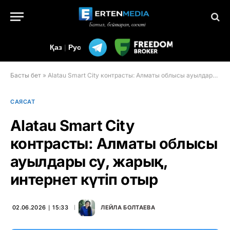
Қаз
|
Рус
Басты бет
»
Alatau Smart City контрасты: Алматы облысы ауылдары су, жарық, интернет күтіп отыр
САЯСАТ
Alatau Smart City
контрасты: Алматы облысы
ауылдары су, жарық,
интернет күтіп отыр
02.06.2026 ∣ 15:33
ЛЕЙЛА БОЛТАЕВА