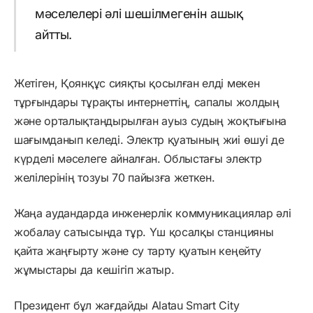
мәселелері әлі шешілмегенін ашық
айтты.
Жетіген, Қоянқұс сияқты қосылған елді мекен
тұрғындары тұрақты интернеттің, сапалы жолдың
және орталықтандырылған ауыз судың жоқтығына
шағымданып келеді. Электр қуатының жиі өшуі де
күрделі мәселеге айналған. Облыстағы электр
желілерінің тозуы 70 пайызға жеткен.
Жаңа аудандарда инженерлік коммуникациялар әлі
жобалау сатысында тұр. Үш қосалқы станцияны
қайта жаңғырту және су тарту қуатын кеңейту
жұмыстары да кешігіп жатыр.
Президент бұл жағдайды Alatau Smart City