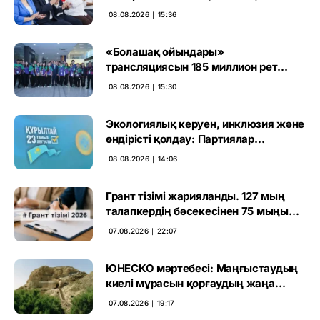
тәртіп» қағидаты баршаға міндетті
08.08.2026 ∣ 15:36
«Болашақ ойындары»
трансляциясын 185 миллион рет
көрген
08.08.2026 ∣ 15:30
Экологиялық керуен, инклюзия және
өндірісті қолдау: Партиялар
өңірлерде қандай мәселе көтерді
08.08.2026 ∣ 14:06
Грант тізімі жарияланды. 127 мың
талапкердің бәсекесінен 75 мыңы
өтті
07.08.2026 ∣ 22:07
ЮНЕСКО мәртебесі: Маңғыстаудың
киелі мұрасын қорғаудың жаңа
кезеңі басталды
07.08.2026 ∣ 19:17