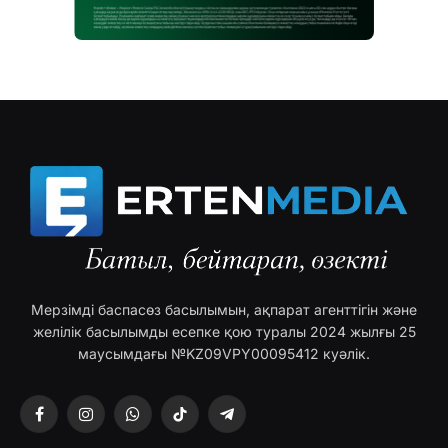
Мерзімді баспасөз басылымын, ақпарат агенттігін және
желілік басылымды есепке қою туралы 2024 жылғы 25
маусымдағы №KZ09VPY00095412 куәлік.
Facebook
Instagram
WhatsApp
TikTok
Telegram