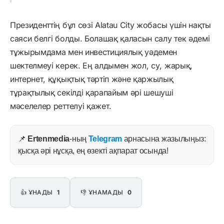
Президенттің бұл сөзі Alatau City жобасы үшін нақты
саяси белгі болды. Болашақ қаласын салу тек әдемі
тұжырымдама мен инвестициялық уәдемен
шектелмеуі керек. Ең алдымен жол, су, жарық,
интернет, құқықтық тәртіп және қаржылық
тұрақтылық секілді қарапайым әрі шешуші
мәселелер реттелуі қажет.
📌
Ertenmedia
-ның
Telegram
арнасына жазылыңыз:
қысқа әрі нұсқа, ең өзекті ақпарат осында!
👍 ҰНАДЫ
1
👎 ҰНАМАДЫ
0