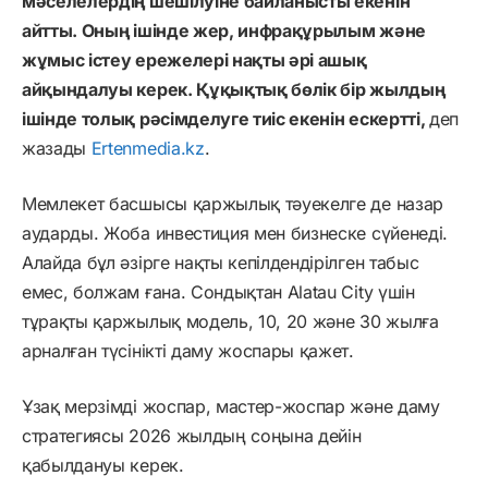
мәселелердің шешілуіне байланысты екенін
айтты. Оның ішінде жер, инфрақұрылым және
жұмыс істеу ережелері нақты әрі ашық
айқындалуы керек. Құқықтық бөлік бір жылдың
ішінде толық рәсімделуге тиіс екенін ескертті,
деп
жазады
Ertenmedia.kz
.
Мемлекет басшысы қаржылық тәуекелге де назар
аударды. Жоба инвестиция мен бизнеске сүйенеді.
Алайда бұл әзірге нақты кепілдендірілген табыс
емес, болжам ғана. Сондықтан Alatau City үшін
тұрақты қаржылық модель, 10, 20 және 30 жылға
арналған түсінікті даму жоспары қажет.
Ұзақ мерзімді жоспар, мастер-жоспар және даму
стратегиясы 2026 жылдың соңына дейін
қабылдануы керек.