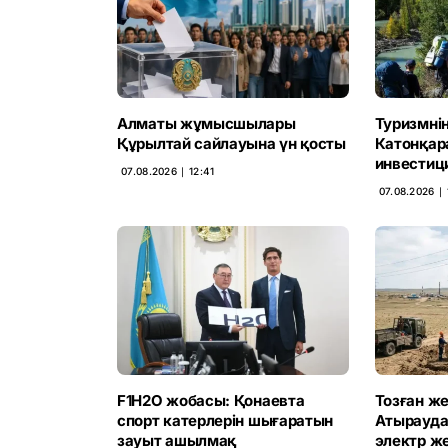
Алматы жұмысшылары
Туризмнің
Құрылтай сайлауына үн қосты
Катонқар
инвестици
07.08.2026 ∣ 12:41
07.08.2026 ∣ 
F1H2O жобасы: Қонаевта
Тозған жел
спорт катерлерін шығаратын
Атырауд
зауыт ашылмақ
электр ж