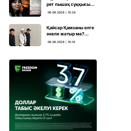
рет пышақ сұққысы
келгенін жазған адам
06.08.2026 ∣ 10:24
ұсталды
Қайсар Қамзаны елге
әкеле жатыр ма?
Атышулы Блогер
06.08.2026 ∣ 10:14
Виетнам әуежайында
көзге түсті