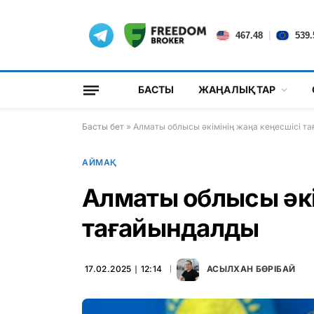
|
467.48
539.
БАСТЫ
ЖАҢАЛЫҚТАР
Басты бет
»
Алматы облысы әкімінің жаңа кеңесшісі т
АЙМАҚ
Алматы облысы әкі
тағайындалды
17.02.2025 ∣ 12:14
АСЫЛХАН БӨРІБАЙ