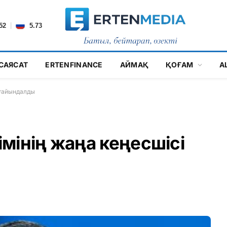
|
52
5.73
САЯСАТ
ERTENFINANCE
АЙМАҚ
ҚОҒАМ
А
ағайындалды
мінің жаңа кеңесшісі