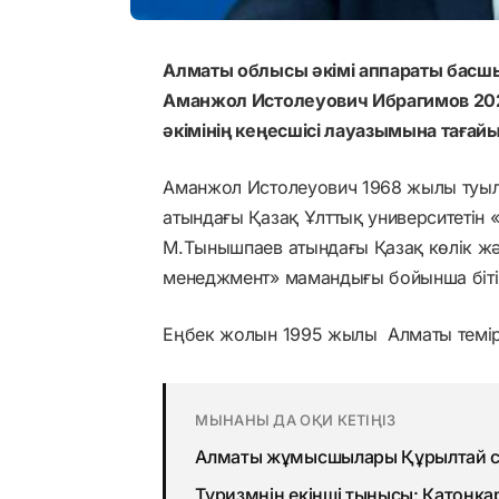
Алматы облысы әкімі аппараты бас
Аманжол Истолеуович Ибрагимов 20
әкімінің кеңесшісі лауазымына таға
Аманжол Истолеуович 1968 жылы туылғ
атындағы Қазақ Ұлттық университеті
М.Тынышпаев атындағы Қазақ көлік ж
менеджмент» мамандығы бойынша біті
Еңбек жолын 1995 жылы Алматы темір
МЫНАНЫ ДА ОҚИ КЕТІҢІЗ
Алматы жұмысшылары Құрылтай с
Туризмнің екінші тынысы: Катонқа