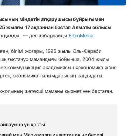
шысының міндетін атқарушысы бұйрығымен
25 жылғы 17 ақпаннан бастап Алматы облысы
йындалды
,
—
деп хабарлайды
ErtenMedia.
ан, білімі жоғары, 1995 жылы Әль-Фараби
н «шығыстану» мамандығы бойынша, 2004 жылы
әне коммуникация академиясын «экономика және
рген, экономика ғылымдарының кандидаты.
жолының жетекші маманы қызметінен бастаған.
айлауына үн қосты
рағай мен Марқакөлге инвестиция не береді