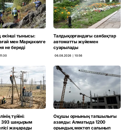
 екінші тынысы:
Талдықорғандағы саябақтар
ағай мен Марқакөлге
автоматты жүйемен
я не береді
суарылады
11:30
06.08.2026 ∣ 10:56
інің түйіні:
Оқушы орнының тапшылығы
а 393 шақырым
азаяды: Алматыда 1200
елісі жаңарады
орындық мектеп салынып