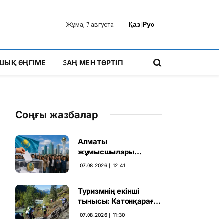
Қаз
|
Рус
Жұма, 7 августа
ШЫҚ ӘҢГІМЕ
ЗАҢ МЕН ТӘРТІП
Соңғы жазбалар
Алматы
жұмысшылары
Құрылтай сайлауына
07.08.2026 ∣ 12:41
үн қосты
Туризмнің екінші
тынысы: Катонқарағай
мен Марқакөлге
07.08.2026 ∣ 11:30