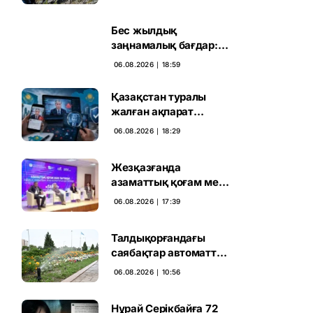
инвестиция не береді
Бес жылдық
заңнамалық бағдар:
Мелконян Құрылтай
06.08.2026 ∣ 18:59
сайлауының маңызын
бағалады
Қазақстан туралы
жалған ақпарат
таратқан дипфейктер
06.08.2026 ∣ 18:29
анықталды
Жезқазғанда
азаматтық қоғам мен
партиялардың
06.08.2026 ∣ 17:39
байланысы
талқыланды
Талдықорғандағы
саябақтар автоматты
жүйемен суарылады
06.08.2026 ∣ 10:56
Нұрай Серікбайға 72