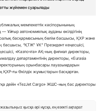
матты жүйемен суарылады
убликалық мемлекеттік кәсіпорынының
— Ұйғыр автономиялық ауданы өкілдігінің
аралық басқармасының бөлім басшысы, ҚХР және
нің басшысы, “ҚТЖ” ҰК” Президент кеңесшісі,
есшісі, «Казпочта» АҚ-ның филиал директоры,
малдау департаментінің директоры, «Eurasia
 директорының орынбасары лауазымдарын
ң ҚХР-ғы Өкілдік жұмыстарын басқарған.
ытқа дейін «TezJet Cargo» ЖШС-ның бас директоры
азылыңыз: қысқа әрі нұсқа, ең өзекті ақпарат