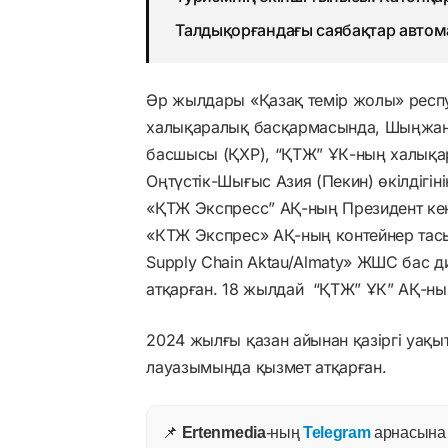
Талдықорғандағы саябақтар авто
Әр жылдары «Қазақ темір жолы» респ
халықаралық басқармасында, Шыңжаң 
басшысы (ҚХР), “ҚТЖ” ҰК-ның халық
Оңтүстік-Шығыс Азия (Пекин) өкілдігі
«ҚТЖ Экспресс” АҚ-ның Президент кең
«КТЖ Экспрес» АҚ-ның контейнер тасы
Supply Chain Aktau/Almaty» ЖШС бас
атқарған. 18 жылдай “ҚТЖ” ҰК” АҚ-ны
2024 жылғы қазан айынан қазіргі уақ
лауазымында қызмет атқарған.
📌
Ertenmedia
-ның
Telegram
арнасына ж