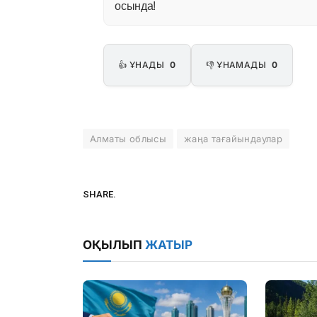
осында!
👍 ҰНАДЫ
0
👎 ҰНАМАДЫ
0
Алматы облысы
жаңа тағайындаулар
SHARE.
ОҚЫЛЫП
ЖАТЫР