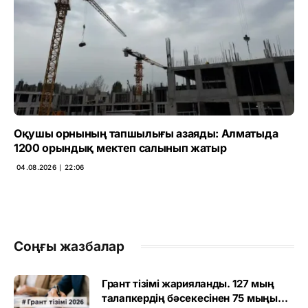
Оқушы орнының тапшылығы азаяды: Алматыда
1200 орындық мектеп салынып жатыр
04.08.2026 ∣ 22:06
Соңғы жазбалар
Грант тізімі жарияланды. 127 мың
талапкердің бәсекесінен 75 мыңы