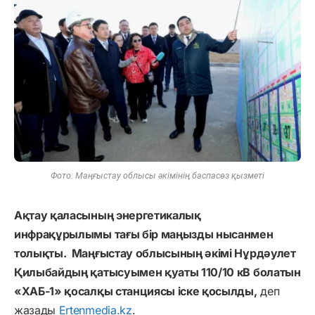
Фото: Маңғыстау облысы әкімінің баспасөз қызметі
Ақтау қаласының энергетикалық
инфрақұрылымы тағы бір маңызды нысанмен
толықты. Маңғыстау облысының әкімі Нұрдәулет
Қилыбайдың қатысуымен қуаты 110/10 кВ болатын
«ХАБ-1» қосалқы станциясы іске қосылды,
деп
жазады
Ertenmedia.kz
.