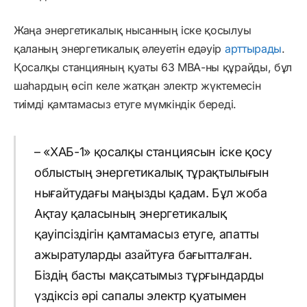
Жаңа энергетикалық нысанның іске қосылуы
қаланың энергетикалық әлеуетін едәуір
арттырады
.
Қосалқы станцияның қуаты 63 МВА-ны құрайды, бұл
шаһардың өсіп келе жатқан электр жүктемесін
тиімді қамтамасыз етуге мүмкіндік береді.
– «ХАБ-1» қосалқы станциясын іске қосу
облыстың энергетикалық тұрақтылығын
нығайтудағы маңызды қадам. Бұл жоба
Ақтау қаласының энергетикалық
қауіпсіздігін қамтамасыз етуге, апатты
ажыратуларды азайтуға бағытталған.
Біздің басты мақсатымыз тұрғындарды
үздіксіз әрі сапалы электр қуатымен