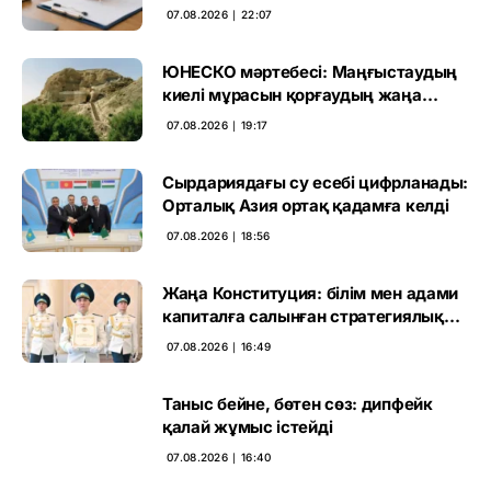
өтті
07.08.2026 ∣ 22:07
ЮНЕСКО мәртебесі: Маңғыстаудың
киелі мұрасын қорғаудың жаңа
кезеңі басталды
07.08.2026 ∣ 19:17
Сырдариядағы су есебі цифрланады:
Орталық Азия ортақ қадамға келді
07.08.2026 ∣ 18:56
Жаңа Конституция: білім мен адами
капиталға салынған стратегиялық
негіз
07.08.2026 ∣ 16:49
Таныс бейне, бөтен сөз: дипфейк
қалай жұмыс істейді
07.08.2026 ∣ 16:40