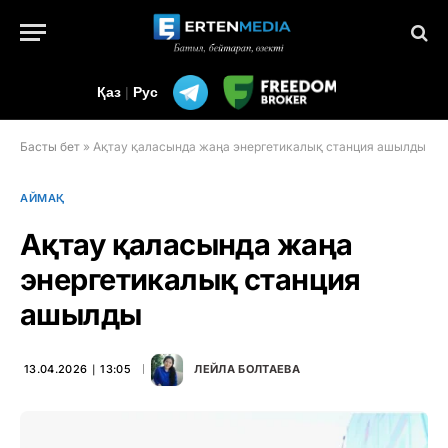
Қаз
|
Рус
Басты бет
»
Ақтау қаласында жаңа энергетикалық станция ашылды
АЙМАҚ
Ақтау қаласында жаңа
энергетикалық станция
ашылды
13.04.2026 ∣ 13:05
ЛЕЙЛА БОЛТАЕВА