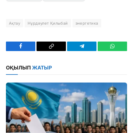
Ақтау
Нұрдәулет Қилыбай
энергетика
Facebook
Copy
Telegram
WhatsAp
Link
ОҚЫЛЫП
ЖАТЫР