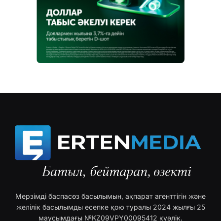
Мерзімді баспасөз басылымын, ақпарат агенттігін және
желілік басылымды есепке қою туралы 2024 жылғы 25
маусымдағы №KZ09VPY00095412 куәлік.