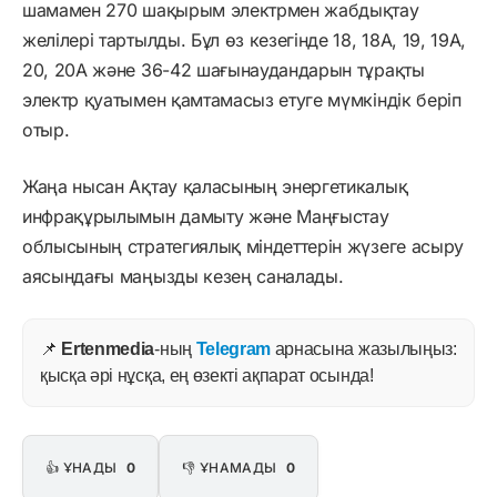
шамамен 270 шақырым электрмен жабдықтау
желілері тартылды. Бұл өз кезегінде 18, 18А, 19, 19А,
20, 20А және 36-42 шағынаудандарын тұрақты
электр қуатымен қамтамасыз етуге мүмкіндік беріп
отыр.
Жаңа нысан Ақтау қаласының энергетикалық
инфрақұрылымын дамыту және Маңғыстау
облысының стратегиялық міндеттерін жүзеге асыру
аясындағы маңызды кезең саналады.
📌
Ertenmedia
-ның
Telegram
арнасына жазылыңыз:
қысқа әрі нұсқа, ең өзекті ақпарат осында!
👍 ҰНАДЫ
0
👎 ҰНАМАДЫ
0