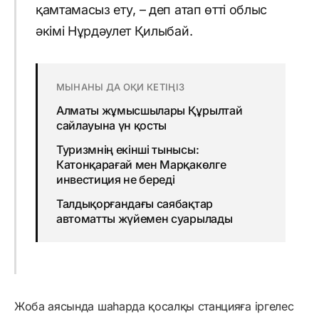
қамтамасыз ету, – деп атап өтті облыс
әкімі Нұрдәулет Қилыбай.
МЫНАНЫ ДА ОҚИ КЕТІҢІЗ
Алматы жұмысшылары Құрылтай
сайлауына үн қосты
Туризмнің екінші тынысы:
Катонқарағай мен Марқакөлге
инвестиция не береді
Талдықорғандағы саябақтар
автоматты жүйемен суарылады
Жоба аясында шаһарда қосалқы станцияға іргелес