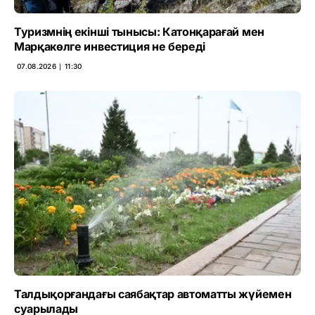
Туризмнің екінші тынысы: Катонқарағай мен
Марқакөлге инвестиция не береді
07.08.2026 ∣ 11:30
Талдықорғандағы саябақтар автоматты жүйемен
суарылады