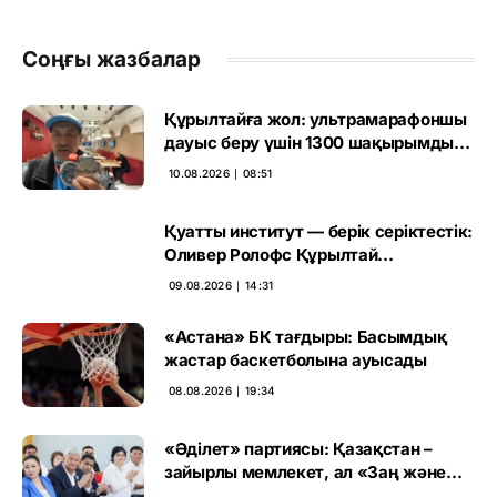
Соңғы жазбалар
Құрылтайға жол: ультрамарафоншы
дауыс беру үшін 1300 шақырымды
еңсермек
10.08.2026 ∣ 08:51
Қуатты институт — берік серіктестік:
Оливер Ролофс Құрылтай
сайлауының маңызын бағалады
09.08.2026 ∣ 14:31
«Астана» БК тағдыры: Басымдық
жастар баскетболына ауысады
08.08.2026 ∣ 19:34
«Әділет» партиясы: Қазақстан –
зайырлы мемлекет, ал «Заң және
тәртіп» қағидаты баршаға міндетті