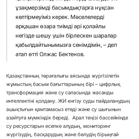
ұзақмерзімді басымдықтарға нұқсан
келтірмеуіміз керек. Мәселелерді
әрқашан өзара тиімді әрі қолайлы
негізде шешу үшін бірлескен шаралар
қабылдайтынымызға сенімдімін, – деп
атап өтті Олжас Бектенов.
Қазақстанның төрағалығы аясында жүргізілетін
жұмыстың басым бағыттарының бірі – цифрлық
трансформация және су саласында жасанды
интеллектіні қолдану. ЖИ енгізу суды пайдаланудың
ашықтығын қамтамасыз етеді және су шығынын
азайтуға мүмкіндік береді. Арал теңізі бассейнінде
су ресурстарын есепке алудың, мониторинг
жүргізудің, басқарудың және бөлудің бірыңғай