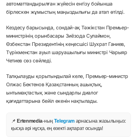
автоматтандырылған жүйесін енгізу бойынша
бірлескен жұмыстың маңыздылығы да атап өтілді.
Кездесу барысында, сондай-ақ Тәжікстан Премьер-
министрінің орынбасары Зиёзода Сулаймон,
Өзбекстан Президентінің кеңесшісі Шухрат Ганиев,
Түрікменстан ауыл шаруашылығы министрі Чарыяр
Четиев сөз сөйледі.
Талқылауды қорытындылай келе, Премьер-министр
Олжас Бектенов Қазақстанның ашықтық,
ынтымақтастық және сындарлы диалог
қағидаттарына бейіл екенін нақтылады.
📌
Ertenmedia
-ның
Telegram
арнасына жазылыңыз:
қысқа әрі нұсқа, ең өзекті ақпарат осында!