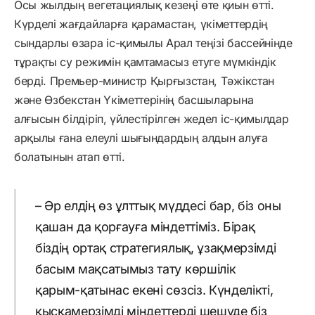
Осы жылдың вегетациялық кезеңі өте қиын өтті.
Күрделі жағдайларға қарамастан, үкіметтердің
сындарлы өзара іс-қимылы Арал теңізі бассейнінде
тұрақты су режимін қамтамасыз етуге мүмкіндік
берді. Премьер-министр Қырғызстан, Тәжікстан
және Өзбекстан Үкіметтерінің басшыларына
алғысын білдіріп, үйлестірілген жедел іс-қимылдар
арқылы ғана елеулі шығындардың алдын алуға
болатынын атап өтті.
– Әр елдің өз ұлттық мүддесі бар, біз оны
қашан да қорғауға міндеттіміз. Бірақ
біздің ортақ стратегиялық, ұзақмерзімді
басым мақсатымыз тату көршілік
қарым-қатынас екені сөзсіз. Күнделікті,
қысқамерзімді міндеттерді шешуде біз