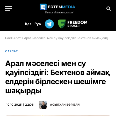
Қаз
|
Рус
Басты бет
»
Арал мәселесі мен су қауіпсіздігі: Бектенов аймақ елдерін бірлескен шешімге шақырды
САЯСАТ
Арал мәселесі мен су
қауіпсіздігі: Бектенов аймақ
елдерін бірлескен шешімге
шақырды
10.10.2025 ∣ 22:06
АСЫЛХАН БӨРІБАЙ