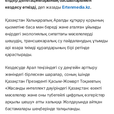
елдер делегацияларының басшыларымен
кездесу өткізді,
деп жазады
Ertenmedia.kz
.
Қазақстан Халықаралық Аралды құтқару қорының
қызметіне баса мән береді және аталған ұйымды
өңірдегі экологиялық сипаттағы мәселелерді
шешудің, трансшекаралық су пайдаланудың ұтымды
әрі өзара тиімді құралдарының бірі ретінде
қарастырады.
Кездесуде Арал теңізіндегі су деңгейін арттыру
жөніндегі бірлескен шаралар, соның ішінде
Қазақстан Президенті Қасым-Жомарт Тоқаевтың
«Жасанды интеллект дәуіріндегі Қазақстан: өзекті
мәселелер және оны түбегейлі цифрлық өзгерістер
арқылы шешу» атты халыққа Жолдауында айтқан
бастамалары шеңберінде талқыланды.