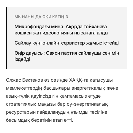
МЫНАНЫ ДА ОҚИ КЕТІҢІЗ
Микрофондағы мина: Ақорда тойханаға
көшкен жат идеологияны нысанаға алды
Сайлау күні онлайн-сервистер жұмыс істейді
Өңір дауысы: Саяси партия сайлаушы сенімін
іздейді
Олжас Бектенов өз сөзінде ХАҚҚ-ға қатысушы
мемлекеттердің басшылары энергетикалық және
азық-түлік қауіпсіздігін қамтамасыз етуде
стратегиялық маңызы бар су-энергетикалық
ресурстарын пайдаланудың ұтымды тәсіліне
басымдық беретінін атап өтті.