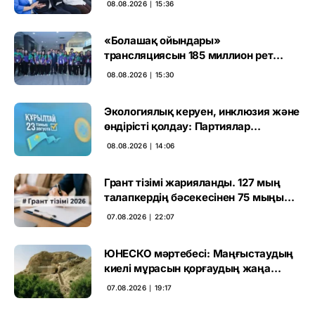
08.08.2026 ∣ 15:36
«Болашақ ойындары»
трансляциясын 185 миллион рет
көрген
08.08.2026 ∣ 15:30
Экологиялық керуен, инклюзия және
өндірісті қолдау: Партиялар
өңірлерде қандай мәселе көтерді
08.08.2026 ∣ 14:06
Грант тізімі жарияланды. 127 мың
талапкердің бәсекесінен 75 мыңы
өтті
07.08.2026 ∣ 22:07
ЮНЕСКО мәртебесі: Маңғыстаудың
киелі мұрасын қорғаудың жаңа
кезеңі басталды
07.08.2026 ∣ 19:17