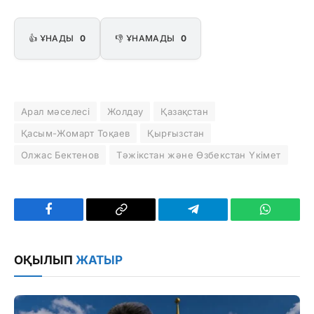
👍 ҰНАДЫ
0
👎 ҰНАМАДЫ
0
Арал мәселесі
Жолдау
Қазақстан
Қасым-Жомарт Тоқаев
Қырғызстан
Олжас Бектенов
Тәжікстан және Өзбекстан Үкімет
Facebook
Copy
Telegram
WhatsAp
Link
ОҚЫЛЫП
ЖАТЫР