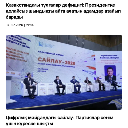
Қазақстандағы тұлғалар дефициті: Президентке
қолайсыз шындықты айта алатын адамдар азайып
барады
30.07.2026 ∣ 22:02
Цифрлық майдандағы сайлау: Партиялар сенім
үшін күреске шықты