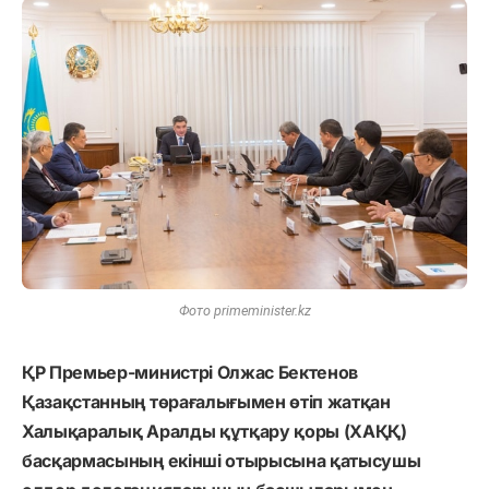
Фото primeminister.kz
ҚР Премьер-министрі Олжас Бектенов
Қазақстанның төрағалығымен өтіп жатқан
Халықаралық Аралды құтқару қоры (ХАҚҚ)
басқармасының екінші отырысына қатысушы