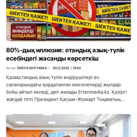
80%-дық иллюзия: отандық азық-түлік
есебіндегі жасанды көрсеткіш
Автор
ЛЕЙЛА БОЛТАЕВА
30.12.2025 ∣ 19:03
Қазақстандық азық-түлік өндірушілері өз
салаларындағы қордаланған мәселелерді жылдар
бойы айтып келеді, деп жазады Ertenmedia.kz. Қазіргі
жағдай тіпті Президент Қасым-Жомарт Тоқаевтың…