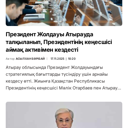
Президент Жолдауы Атырауда
талқыланып, Президентінің кеңесшісі
аймақ активімен кездесті
Автор
АСЫЛХАН БӨРІБАЙ
17.11.2025 ∣ 10:20
Атырау облысында Президент Жолдауындағы
стратегиялық бағыттарды түсіндіру үшін арнайы
кездесу өтті. Жиынға Қазақстан Республикасы
Президентінің кеңесшісі Мәлік Отарбаев пен Атырау…