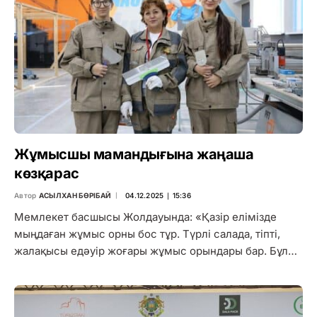
Жұмысшы мамандығына жаңаша
көзқарас
Автор
АСЫЛХАН БӨРІБАЙ
04.12.2025 ∣ 15:36
Мемлекет басшысы Жолдауында: «Қазір елімізде
мыңдаған жұмыс орны бос тұр. Түрлі салада, тіпті,
жалақысы едәуір жоғары жұмыс орындары бар. Бұл…