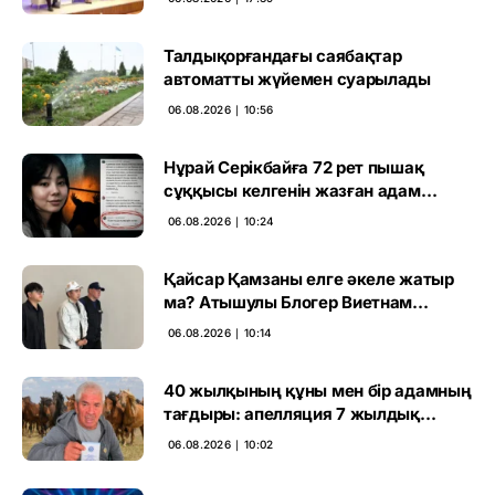
Талдықорғандағы саябақтар
автоматты жүйемен суарылады
06.08.2026 ∣ 10:56
Нұрай Серікбайға 72 рет пышақ
сұққысы келгенін жазған адам
ұсталды
06.08.2026 ∣ 10:24
Қайсар Қамзаны елге әкеле жатыр
ма? Атышулы Блогер Виетнам
әуежайында көзге түсті
06.08.2026 ∣ 10:14
40 жылқының құны мен бір адамның
тағдыры: апелляция 7 жылдық
үкімді бұзды
06.08.2026 ∣ 10:02