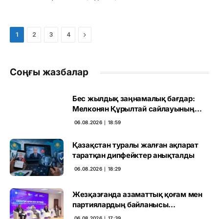
Next
1
2
3
4
Соңғы жазбалар
Бес жылдық заңнамалық бағдар:
Мелконян Құрылтай сайлауының
маңызын бағалады
06.08.2026 ∣ 18:59
Қазақстан туралы жалған ақпарат
таратқан дипфейктер анықталды
06.08.2026 ∣ 18:29
Жезқазғанда азаматтық қоғам мен
партиялардың байланысы
талқыланды
06.08.2026 ∣ 17:39