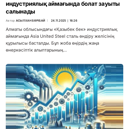
индустриялық аймағында болат зауыты
салынады
Автор
АСЫЛХАН БӨРІБАЙ
24.11.2025 ∣ 16:26
Алматы облысындағы «Қазыбек бек» индустриялық
аймағында Asia United Steel сталь өндіру желісінің
құрылысы басталды. Бұл жоба өңірдің жаңа
өнеркәсіптік алыптарының…