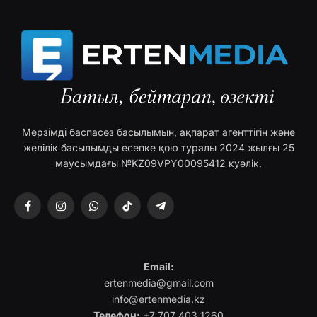
Мерзімді баспасөз басылымын, ақпарат агенттігін және
желілік басылымды есепке қою туралы 2024 жылғы 25
маусымдағы №KZ09VPY00095412 куәлік.
Facebook
Instagram
WhatsApp
TikTok
Telegram
Email:
ertenmedia@gmail.com
info@ertenmedia.kz
Телефон:
+7 707 403 1260