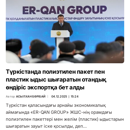
Түркістанда полиэтилен пакет пен
пластик ыдыс шығаратын отандық
өндіріс экспортқа бет алды
Автор
АСЫЛХАН БӨРІБАЙ
04.12.2025 ∣ 15:24
Түркістан қаласындағы арнайы экономикалық
аймағында «ER-QAN GROUP» ЖШС-нің орамдағы
полиэтилен пакеттері мен желім (пластик) ыдыстарын
шығаратын зауыт іске қосылды, деп…