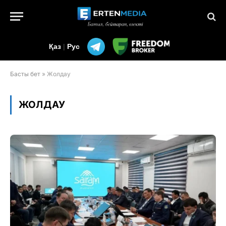
Қаз
|
Рус
Басты бет
»
Жолдау
ЖОЛДАУ