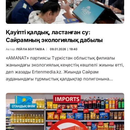
Қауіпті қалдық, ластанған су:
Сайрамның экологиялық дабылы
Автор
ЛЕЙЛА БОЛТАЕВА
09.01.2026 ∣ 19:40
«AMANAT» партиясы Түркістан облыстық филиалы
жанындағы экологиялық кеңестің көшпелі жиыны өтті,
деп жазады Ertenmedia.kz. Жиында Сайрам
ауданындағы тұрмыстық қалдықтар полигонына…