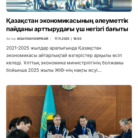
Қазақстан экономикасының әлеуметтік
пайданы арттырудағы үш негізгі бағыты
Автор
АСЫЛХАН БӨРІБАЙ
17.11.2025 ∣ 16:50
2021-2025 жылдар аралығында Қазақстан
экономикасы айтарлықтай өзгерістер арқылы өсіп
келеді. Ұлттық экономика министрлігінің болжамы
бойынша 2025 жылы ЖІӨ-нің нақты өсуі…