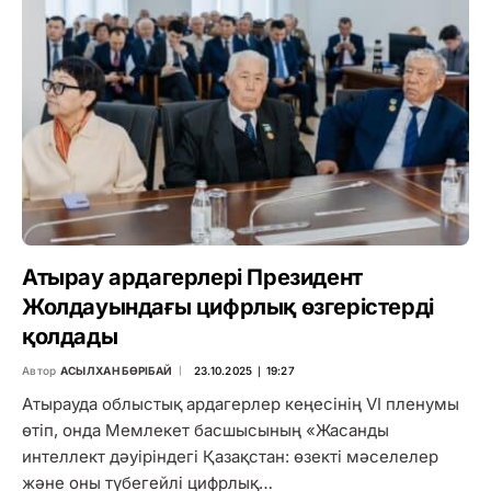
Атырау ардагерлері Президент
Жолдауындағы цифрлық өзгерістерді
қолдады
Автор
АСЫЛХАН БӨРІБАЙ
23.10.2025 ∣ 19:27
Атырауда облыстық ардагерлер кеңесінің VI пленумы
өтіп, онда Мемлекет басшысының «Жасанды
интеллект дәуіріндегі Қазақстан: өзекті мәселелер
және оны түбегейлі цифрлық…