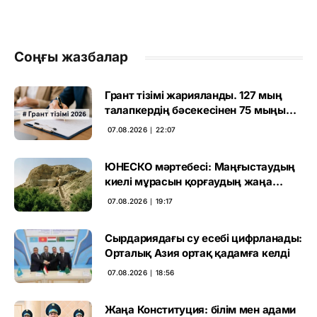
Соңғы жазбалар
Грант тізімі жарияланды. 127 мың
талапкердің бәсекесінен 75 мыңы
өтті
07.08.2026 ∣ 22:07
ЮНЕСКО мәртебесі: Маңғыстаудың
киелі мұрасын қорғаудың жаңа
кезеңі басталды
07.08.2026 ∣ 19:17
Сырдариядағы су есебі цифрланады:
Орталық Азия ортақ қадамға келді
07.08.2026 ∣ 18:56
Жаңа Конституция: білім мен адами