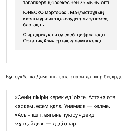
талапкердің бәсекесінен 75 мыңы өтті
ЮНЕСКО мәртебесі: Маңғыстаудың
киелі мұрасын қорғаудың жаңа кезеңі
басталды
Сырдариядағы су есебі цифрланады:
Орталық Азия ортақ қадамға келді
Бұл сұхбатқа Димаштың ата-анасы да пікір білдірді.
«Сенің пікірің керек еді бізге. Астана өте
көркем, әсем қала. Ұнамаса — келме.
«Асын ішіп, аяғына түкіру» дейді
мұндайды», — деді олар.