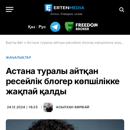
Қаз
|
Рус
Басты бет
»
Астана туралы айтқан ресейлік блогер көпшілікке жақпай қалды
ЖАҢАЛЫҚТАР
Астана туралы айтқан
ресейлік блогер көпшілікке
жақпай қалды
24.12.2024 ∣ 16:25
АСЫЛХАН БӨРІБАЙ