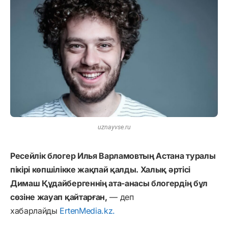
uznayvse.ru
Ресейлік блогер Илья Варламовтың Астана туралы
пікірі көпшілікке жақпай қалды. Халық әртісі
Димаш Құдайбергеннің ата-анасы блогердің бұл
сөзіне жауап қайтарған,
— деп
хабарлайды
ErtenMedia.kz.