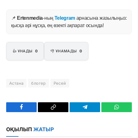
📌
Ertenmedia
-ның
Telegram
арнасына жазылыңыз:
қысқа әрі нұсқа, ең өзекті ақпарат осында!
👍 ҰНАДЫ
0
👎 ҰНАМАДЫ
0
Астана
блогер
Ресей
Facebook
Copy
Telegram
WhatsAp
Link
ОҚЫЛЫП
ЖАТЫР