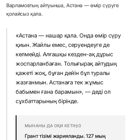
Варламовтың айтуынша, Астана — өмір сүруге
қолайсыз қала.
«Астана — нашар қала. Онда өмір сүру
қиын. Жайлы емес, серуендеуге де
келмейді. Алғашқы кезден-ақ дұрыс
жоспарланбаған. Толығырақ айтудың
қажеті жоқ, бұған дейін бұл туралы
жазғанмын. Астанаға тек жұмыс
бабымен ғана барамын», — деді ол
сұхбаттарының бірінде.
МЫНАНЫ ДА ОҚИ КЕТІҢІЗ
Грант тізімі жарияланды. 127 мың