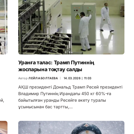
Уранға талас: Трамп Путиннің
жоспарына тоқтау салды
Автор
ЛЕЙЛА БОЛТАЕВА
14.03.2026 ∣ 11:03
АҚШ президенті Дональд Трамп Ресей президенті
Владимир Путиннің Ирандағы 450 кг 60%-ға
й,
байытылған уранды Ресейге әкету туралы
ұсынысынан бас тартты,…