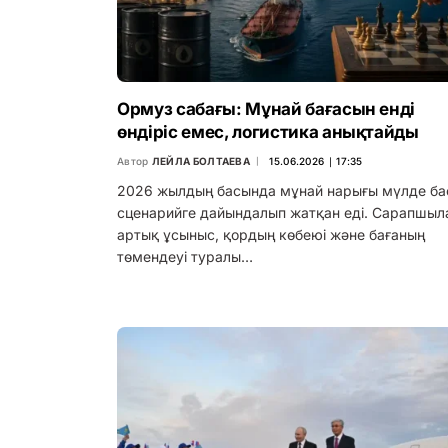
Ормуз сабағы: Мұнай бағасын енді
өндіріс емес, логистика анықтайды
Автор
ЛЕЙЛА БОЛТАЕВА
15.06.2026 ∣ 17:35
2026 жылдың басында мұнай нарығы мүлде ба
сценарийге дайындалып жатқан еді. Сарапшыл
артық ұсыныс, қордың көбеюі және бағаның
төмендеуі туралы…