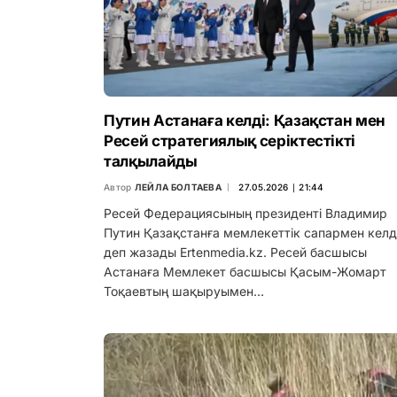
Путин Астанаға келді: Қазақстан мен
Ресей стратегиялық серіктестікті
талқылайды
Автор
ЛЕЙЛА БОЛТАЕВА
27.05.2026 ∣ 21:44
Ресей Федерациясының президенті Владимир
Путин Қазақстанға мемлекеттік сапармен келді
деп жазады Ertenmedia.kz. Ресей басшысы
Астанаға Мемлекет басшысы Қасым-Жомарт
Тоқаевтың шақыруымен…