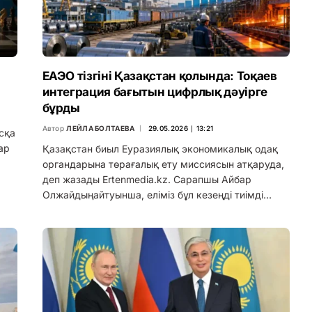
ЕАЭО тізгіні Қазақстан қолында: Тоқаев
интеграция бағытын цифрлық дәуірге
бұрды
Автор
ЛЕЙЛА БОЛТАЕВА
29.05.2026 ∣ 13:21
сқа
ар
Қазақстан биыл Еуразиялық экономикалық одақ
органдарына төрағалық ету миссиясын атқаруда,
деп жазады Ertenmedia.kz. Сарапшы Айбар
Олжайдыңайтуынша, еліміз бұл кезеңді тиімді…