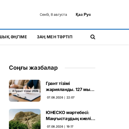
Қаз
|
Рус
Сенбі, 8 августа
ШЫҚ ӘҢГІМЕ
ЗАҢ МЕН ТӘРТІП
Соңғы жазбалар
Грант тізімі
жарияланды. 127 мың
талапкердің
07.08.2026 ∣ 22:07
бәсекесінен 75 мыңы
өтті
ЮНЕСКО мәртебесі:
Маңғыстаудың киелі
мұрасын қорғаудың
07.08.2026 ∣ 19:17