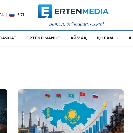
|
64
5.71
САЯСАТ
ERTENFINANCE
АЙМАҚ
ҚОҒАМ
А