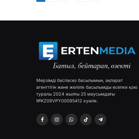
Мерзімді баспасөз басылымын, ақпарат
агенттігін және желілік басылымды есепке қою
туралы 2024 жылғы 25 маусымдағы
№KZ09VPY00095412 куәлік.
Facebook
Instagram
WhatsApp
TikTok
Telegram