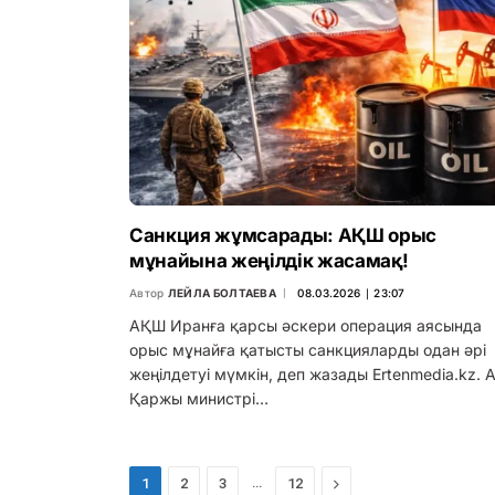
Санкция жұмсарады: АҚШ орыс
мұнайына жеңілдік жасамақ!
Автор
ЛЕЙЛА БОЛТАЕВА
08.03.2026 ∣ 23:07
АҚШ Иранға қарсы әскери операция аясында
орыс мұнайға қатысты санкцияларды одан әрі
жеңілдетуі мүмкін, деп жазады Ertenmedia.kz.
Қаржы министрі…
…
Next
1
2
3
12