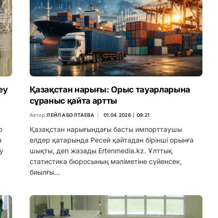
еу
Қазақстан нарығы: Орыс тауарларына
сұраныс қайта артты
Автор
ЛЕЙЛА БОЛТАЕВА
01.04.2026 ∣ 09:21
р
Қазақстан нарығындағы басты импорттаушы
н
елдер қатарында Ресей қайтадан бірінші орынға
у
шықты, деп жазады Ertenmedia.kz. Ұлттық
статистика бюросының мәліметіне сүйенсек,
биылғы…