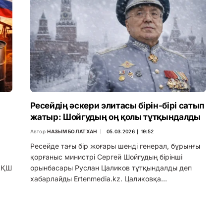
Ресейдің әскери элитасы бірін-бірі сатып
жатыр: Шойгудың оң қолы тұтқындалды
Автор
НАЗЫМ БОЛАТХАН
05.03.2026 ∣ 19:52
Ресейде тағы бір жоғары шенді генерал, бұрынғы
қорғаныс министрі Сергей Шойгудың бірінші
 АҚШ
орынбасары Руслан Цаликов тұтқындалды деп
хабарлайды Ertenmedia.kz. Цаликовқа…