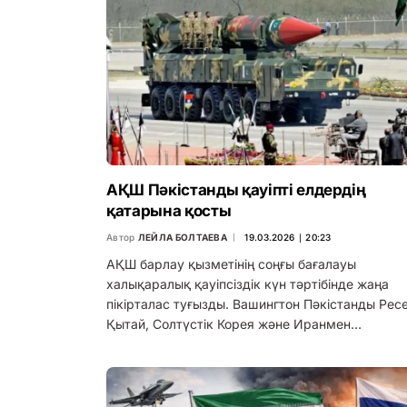
АҚШ Пәкістанды қауіпті елдердің
қатарына қосты
Автор
ЛЕЙЛА БОЛТАЕВА
19.03.2026 ∣ 20:23
АҚШ барлау қызметінің соңғы бағалауы
халықаралық қауіпсіздік күн тәртібінде жаңа
пікірталас туғызды. Вашингтон Пәкістанды Ресе
Қытай, Солтүстік Корея және Иранмен…