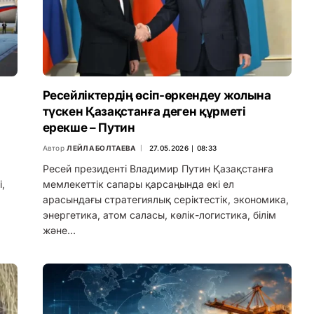
Ресейліктердің өсіп-өркендеу жолына
түскен Қазақстанға деген құрметі
ерекше – Путин
Автор
ЛЕЙЛА БОЛТАЕВА
27.05.2026 ∣ 08:33
Ресей президенті Владимир Путин Қазақстанға
,
мемлекеттік сапары қарсаңында екі ел
арасындағы стратегиялық серіктестік, экономика,
энергетика, атом саласы, көлік-логистика, білім
және…