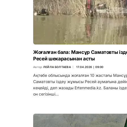
Жоғалған бала: Мансұр Саматовты ізд
Ресей шекарасынан асты
Автор
ЛЕЙЛА БОЛТАЕВА
17.04.2026 ∣ 09:00
Ақтөбе облысында жоғалған 10 жастағы Мансұ
Саматовты іздеу жұмысы Ресей аумағына дейі
кеңейді, деп жазады Ertenmedia.kz. Баланы ізде
он сегізінші…