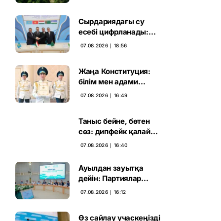
жаңа кезеңі басталды
Сырдариядағы су
есебі цифрланады:
Орталық Азия ортақ
07.08.2026 ∣ 18:56
қадамға келді
Жаңа Конституция:
білім мен адами
капиталға салынған
07.08.2026 ∣ 16:49
стратегиялық негіз
Таныс бейне, бөтен
сөз: дипфейк қалай
жұмыс істейді
07.08.2026 ∣ 16:40
Ауылдан зауытқа
дейін: Партиялар
сайлаушымен бетпе-
07.08.2026 ∣ 16:12
бет кездесті
Өз сайлау учаскеңізді