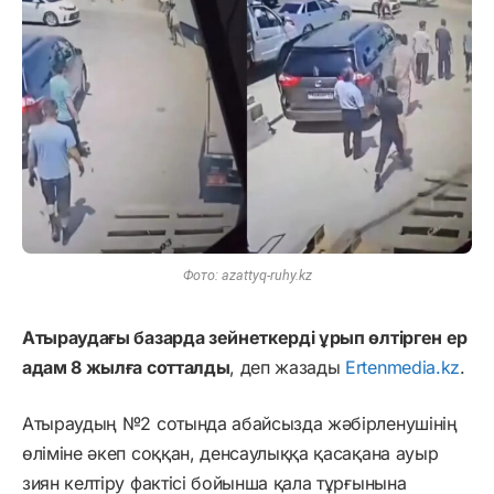
Фото: azattyq-ruhy.kz
Атыраудағы базарда зейнеткерді ұрып өлтірген ер
адам 8 жылға сотталды
, деп жазады
Ertenmedia.kz
.
Атыраудың №2 сотында абайсызда жәбірленушінің
өліміне әкеп соққан, денсаулыққа қасақана ауыр
зиян келтіру фактісі бойынша қала тұрғынына