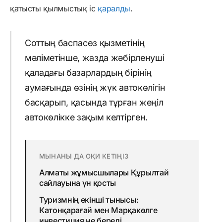
қатысты қылмыстық іс
қаралды
.
Соттың баспасөз қызметінің
мәліметінше, жазда жәбірленуші
қаладағы базарлардың бірінің
аумағында өзінің жүк автокөлігін
басқарып, қасында тұрған жеңіл
автокөлікке зақым келтірген.
МЫНАНЫ ДА ОҚИ КЕТІҢІЗ
Алматы жұмысшылары Құрылтай
сайлауына үн қосты
Туризмнің екінші тынысы:
Катонқарағай мен Марқакөлге
инвестиция не береді