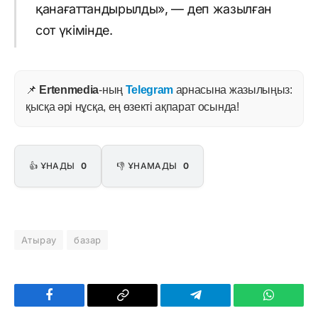
қанағаттандырылды», — деп жазылған
сот үкімінде.
📌
Ertenmedia
-ның
Telegram
арнасына жазылыңыз:
қысқа әрі нұсқа, ең өзекті ақпарат осында!
👍 ҰНАДЫ
0
👎 ҰНАМАДЫ
0
Атырау
базар
Facebook
Copy
Telegram
WhatsAp