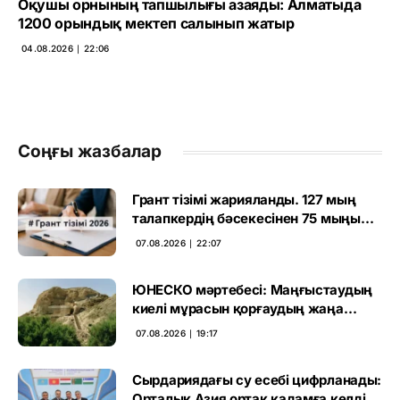
Оқушы орнының тапшылығы азаяды: Алматыда
1200 орындық мектеп салынып жатыр
04.08.2026 ∣ 22:06
Соңғы жазбалар
Грант тізімі жарияланды. 127 мың
талапкердің бәсекесінен 75 мыңы
өтті
07.08.2026 ∣ 22:07
ЮНЕСКО мәртебесі: Маңғыстаудың
киелі мұрасын қорғаудың жаңа
кезеңі басталды
07.08.2026 ∣ 19:17
Сырдариядағы су есебі цифрланады:
Орталық Азия ортақ қадамға келді