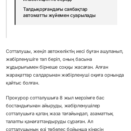
Талдықорғандағы саябақтар
автоматты жүйемен суарылады
Сотталушы, жеңіл автокөліктің иесі бұған ашуланып,
жәбірленушіге тап беріп, оның басына
жұдырығымен бірнеше соққы жасаған. Алған
жарақаттар салдарынан жәбірленуші оқиға орнында
қайтыс болған.
Прокурор сотталушыға 8 жыл мерзімге бас
бостандығынан айыруды, жәбірленушілер
сотталушыға қатаң жаза тағайындап, азаматтық
талапты қанағаттандыруды сұраған. Ал
сотталушының өзі төбелес бойынша кінәсін