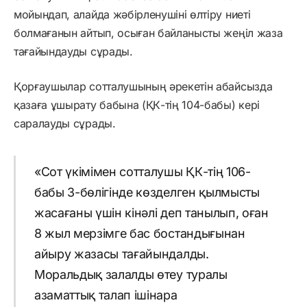
мойындап, алайда жәбірленушіні өлтіру ниеті
болмағанын айтып, осыған байланысты жеңіл жаза
тағайындауды сұрады.
Қорғаушылар сотталушының әрекетін абайсызда
қазаға ұшырату бабына (ҚК-тің 104-бабы) кері
саралауды сұрады.
«Сот үкімімен сотталушы ҚК-тің 106-
бабы 3-бөлігінде көзделген қылмысты
жасағаны үшін кінәлі деп танылып, оған
8 жыл мерзімге бас бостандығынан
айыру жазасы тағайындалды.
Моральдық залалды өтеу туралы
азаматтық талап ішінара