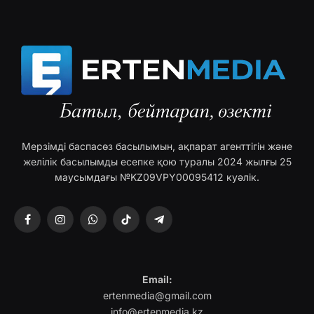
Мерзімді баспасөз басылымын, ақпарат агенттігін және
желілік басылымды есепке қою туралы 2024 жылғы 25
маусымдағы №KZ09VPY00095412 куәлік.
Facebook
Instagram
WhatsApp
TikTok
Telegram
Email:
ertenmedia@gmail.com
info@ertenmedia.kz