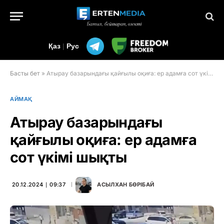
Қаз
|
Рус
Басты бет
»
Атырау базарындағы қайғылы оқиға: ер адамға сот үкімі шықты
АЙМАҚ
Атырау базарындағы
қайғылы оқиға: ер адамға
сот үкімі шықты
20.12.2024 ∣ 09:37
АСЫЛХАН БӨРІБАЙ