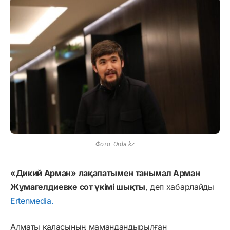
Фото: Orda.kz
«Дикий Арман» лақапатымен танымал Арман
Жұмагелдиевке сот үкімі шықты
, деп хабарлайды
Ertenмedia.
Алматы қаласының мамандандырылған