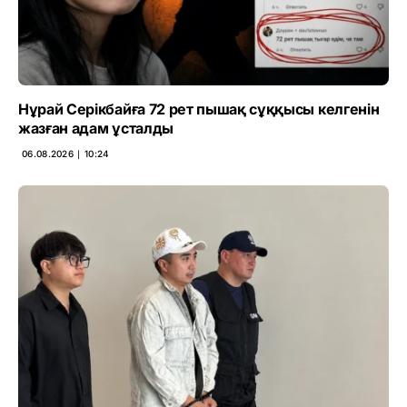
Нұрай Серікбайға 72 рет пышақ сұққысы келгенін
жазған адам ұсталды
06.08.2026 ∣ 10:24