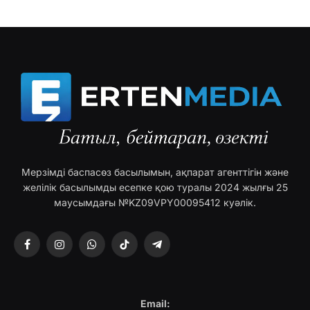
Мерзімді баспасөз басылымын, ақпарат агенттігін және
желілік басылымды есепке қою туралы 2024 жылғы 25
маусымдағы №KZ09VPY00095412 куәлік.
Facebook
Instagram
WhatsApp
TikTok
Telegram
Email: