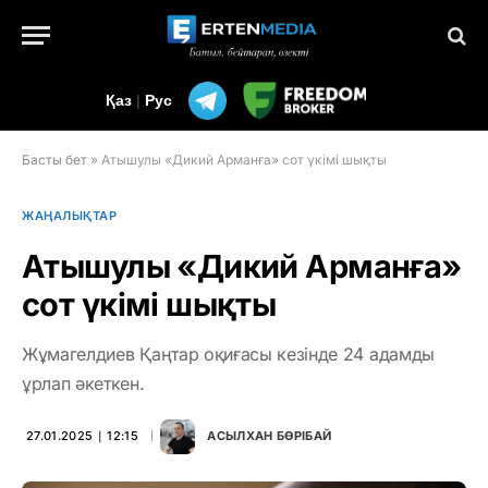
Қаз
|
Рус
Басты бет
»
Атышулы «Дикий Арманға» сот үкімі шықты
ЖАҢАЛЫҚТАР
Атышулы «Дикий Арманға»
сот үкімі шықты
Жұмагелдиев Қаңтар оқиғасы кезінде 24 адамды
ұрлап әкеткен.
27.01.2025 ∣ 12:15
АСЫЛХАН БӨРІБАЙ