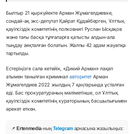
Былтыр 21 қыркүйекте Арман Жұмагелдиевке,
сондай-ақ экс-депутат Қайрат Құдайберген, Ұлттық
қауіпсіздік комитетінің полковнигі Руслан Ысқақов
және тағы басқа тұлғаларға қатысты алдын-ала
тыңдау аяқталған болатын. Жалпы 42 адам жауапқа
тартылды.
Естеріңізге сала кетейік, «Дикий Арман» лақап
атымен танылған криминал
авторитет
Арман
Жұмагелдиев 2022 жылдың 7 қаңтарында ұсталған
еді. Бас прокуратураның мәліметінше, ол Ұлттық
қауіпсіздік комитетінің кураторының басшылығымен
әрекет еткен.
📌
Ertenmedia
-ның
Telegram
арнасына жазылыңыз: