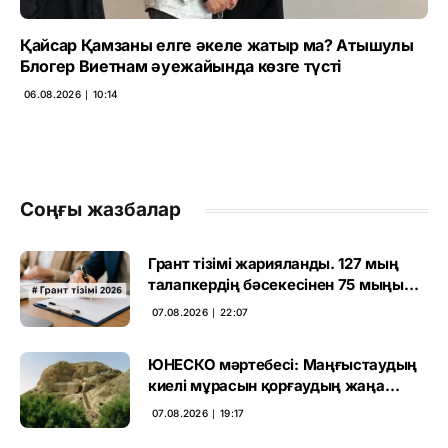
Қайсар Қамзаны елге әкеле жатыр ма? Атышулы
Блогер Виетнам әуежайында көзге түсті
06.08.2026 ∣ 10:14
Соңғы жазбалар
Грант тізімі жарияланды. 127 мың
талапкердің бәсекесінен 75 мыңы
өтті
07.08.2026 ∣ 22:07
ЮНЕСКО мәртебесі: Маңғыстаудың
киелі мұрасын қорғаудың жаңа
кезеңі басталды
07.08.2026 ∣ 19:17