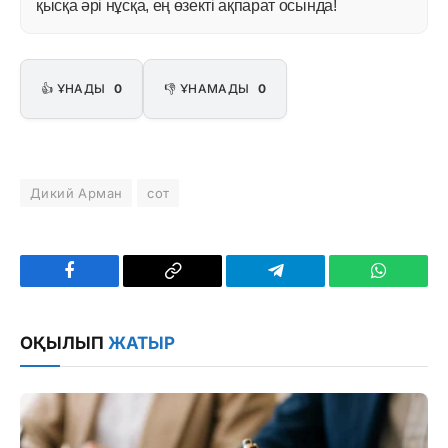
қысқа әрі нұсқа, ең өзекті ақпарат осында!
👍 ҰНАДЫ
0
👎 ҰНАМАДЫ
0
Дикий Арман
сот
Facebook
Copy
Telegram
WhatsAp
Link
ОҚЫЛЫП
ЖАТЫР