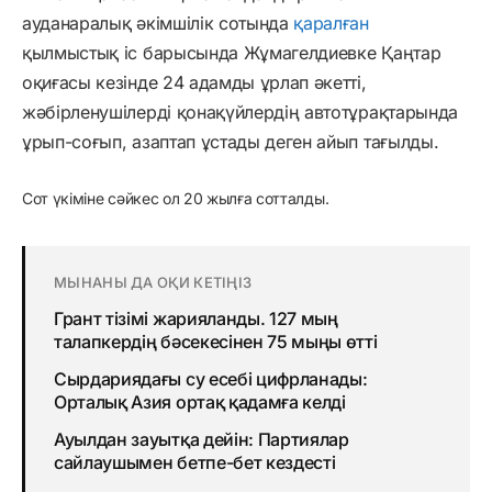
ауданаралық әкімшілік сотында
қаралған
қылмыстық іс барысында Жұмагелдиевке Қаңтар
оқиғасы кезінде 24 адамды ұрлап әкетті,
жәбірленушілерді қонақүйлердің автотұрақтарында
ұрып-соғып, азаптап ұстады деген айып тағылды.
Сот үкіміне сәйкес ол 20 жылға сотталды.
МЫНАНЫ ДА ОҚИ КЕТІҢІЗ
Грант тізімі жарияланды. 127 мың
талапкердің бәсекесінен 75 мыңы өтті
Сырдариядағы су есебі цифрланады:
Орталық Азия ортақ қадамға келді
Ауылдан зауытқа дейін: Партиялар
сайлаушымен бетпе-бет кездесті