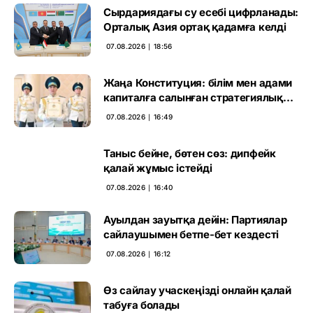
Сырдариядағы су есебі цифрланады:
Орталық Азия ортақ қадамға келді
07.08.2026 ∣ 18:56
Жаңа Конституция: білім мен адами
капиталға салынған стратегиялық
негіз
07.08.2026 ∣ 16:49
Таныс бейне, бөтен сөз: дипфейк
қалай жұмыс істейді
07.08.2026 ∣ 16:40
Ауылдан зауытқа дейін: Партиялар
сайлаушымен бетпе-бет кездесті
07.08.2026 ∣ 16:12
Өз сайлау учаскеңізді онлайн қалай
табуға болады