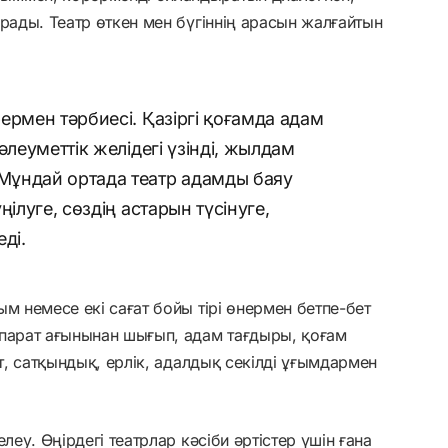
рады. Театр өткен мен бүгіннің арасын жалғайтын
ермен тәрбиесі. Қазіргі қоғамда адам
әлеуметтік желідегі үзінді, жылдам
Мұндай ортада театр адамды баяу
ілуге, сөздің астарын түсінуге,
ді.
м немесе екі сағат бойы тірі өнермен бетпе-бет
қпарат ағынынан шығып, адам тағдыры, қоғам
ат, сатқындық, ерлік, адалдық секілді ұғымдармен
леу. Өңірдегі театрлар кәсіби әртістер үшін ғана