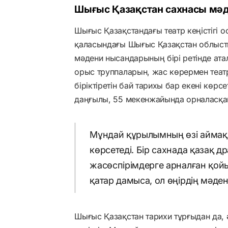
Шығыс Қазақстан сахнасы мәд
Шығыс Қазақстандағы театр кеңістігі 
қаласындағы Шығыс Қазақстан облыстық
мәдени нысандарының бірі ретінде ат
орыс труппаларын, жас көрермен театр
біріктіретін бай тарихы бар екені көр
даңғылы, 55 мекенжайында орналасқа
Мұндай құрылымның өзі аймақ 
көрсетеді. Бір сахнада қазақ д
жасөспірімдерге арналған қой
қатар дамыса, ол өңірдің мәде
Шығыс Қазақстан тарихи тұрғыдан да, ә