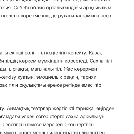
атегия. Себебі облыс орталығындағы әр қойылым
н келетін көрерменнің де рухани талғамына әсер
 екінші рөлі – тіл кеңістігін кеңейту. Қазақ
 тілдің көркем мүмкіндігін көрсетеді. Сахна тілі –
зды, ырғақты, мағыналы тіл. Жас көрермен
 жеткізу қуатын, эмоциялық реңкін, тарихи
зақ тілін оқулықтағы ереже ретінде емес, тірі
. Аймақтық театрлар жергілікті тарихқа, өңірден
оғамдағы үлкен өзгерістерге сахна арқылы үн
лік есеппен немесе мерекелік концертпен
ыммен, көрерменді ойландыратын диалогпен,