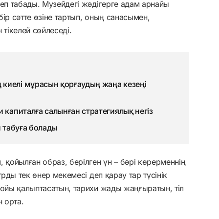
деп табады. Музейдегі жәдігерге адам арнайы
ір сәтте өзіне тартып, оның санасымен,
тікелей сөйлеседі.
киелі мұрасын қорғаудың жаңа кезеңі
 капиталға салынған стратегиялық негіз
й табуға болады
 қойылған образ, берілген үн – бәрі көрерменнің
трды тек өнер мекемесі деп қарау тар түсінік
 ойы қалыптасатын, тарихи жады жаңғыратын, тіл
н орта.