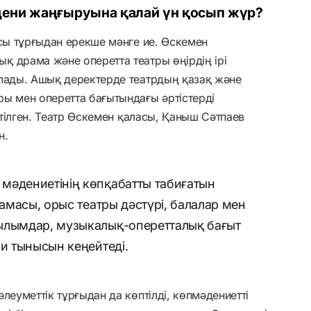
ени жаңғыруына қалай үн қосып жүр?
осы тұрғыдан ерекше мәнге ие. Өскемен
 драма және оперетта театры өңірдің ірі
алады. Ашық деректерде театрдың қазақ және
ы мен оперетта бағытындағы әртістерді
сетілген. Театр Өскемен қаласы, Қаныш Сәтпаев
н.
мәдениетінің көпқабатты табиғатын
рамасы, орыс театры дәстүрі, балалар мен
ылымдар, музыкалық-оперетталық бағыт
ни тынысын кеңейтеді.
леуметтік тұрғыдан да көптілді, көпмәдениетті