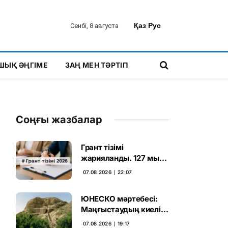
Қаз
|
Рус
Сенбі, 8 августа
ШЫҚ ӘҢГІМЕ
ЗАҢ МЕН ТӘРТІП
Соңғы жазбалар
Грант тізімі
жарияланды. 127 мың
талапкердің
07.08.2026 ∣ 22:07
бәсекесінен 75 мыңы
өтті
ЮНЕСКО мәртебесі:
Маңғыстаудың киелі
мұрасын қорғаудың
07.08.2026 ∣ 19:17