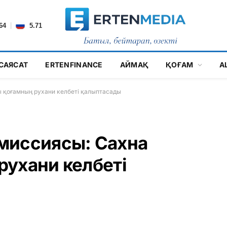
|
64
5.71
САЯСАТ
ERTENFINANCE
АЙМАҚ
ҚОҒАМ
А
 қоғамның рухани келбеті қалыптасады
миссиясы: Сахна
ухани келбеті