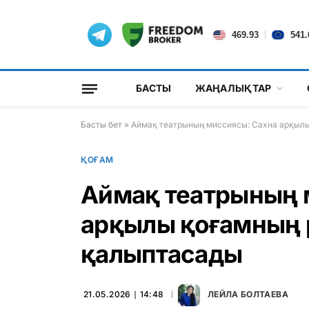
|
469.93
541.
БАСТЫ
ЖАҢАЛЫҚТАР
Басты бет
»
Аймақ театрының миссиясы: Сахна арқылы
ҚОҒАМ
Аймақ театрының 
арқылы қоғамның р
қалыптасады
21.05.2026 ∣ 14:48
ЛЕЙЛА БОЛТАЕВА