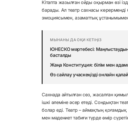
Кітапта жазылған ойды оқырман өзі із
барады. Ал театр сахнасы көрерменді б
эмоциясымен, азаматтық ұстанымымен 
МЫНАНЫ ДА ОҚИ КЕТІҢІЗ
ЮНЕСКО мәртебесі: Маңғыстаудың 
басталды
Жаңа Конституция: білім мен адами
Өз сайлау учаскеңізді онлайн қала
Сахнада айтылған сөз, жасалған қимыл,
ішкі әлеміне әсер етеді. Сондықтан теа
болар еді. Театр – аймақтың қоғамдық
мен мәдениет табиғи түрде өмір сүреті