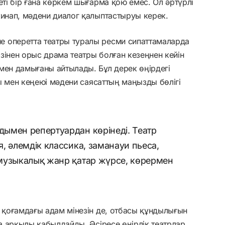
еті бір ғана көркем шығарма қою емес. Ол әртүрлі
жинап, мәдени диалог қалыптастыруы керек.
 оперетта театры туралы ресми сипаттамаларда
зінен орыс драма театры болған кезеңнен кейін
мен дамығаны айтылады. Бұл дерек өңірдегі
суы мен кеңеюі мәдени саясаттың маңызды бөлігі
ымен репертуардан көрінеді. Театр
, әлемдік классика, заманауи пьеса,
музыкалық жанр қатар жүрсе, көрермен
і қоғамдағы адам мінезін де, отбасы құндылығын
на арқылы қабылдайды. Әсіресе өңірлік театрлар