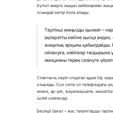
бүгінгі өмірге жақын кейіпкермен жаңа
осындай көпір бола алады.
Төртінші маңызды қызмет – көр
ақпаратты көбіне қысқа видео, 
жаңалық арқылы қабылдайды. 
ойлануға, кейіпкер тағдырына үң
эмоцияны терең сезінуге үйрете
Спектакль көріп отырған адам бір жары
отырады. Сол сәтте ол телефондағы а
мінезі, ар-ұят, жауапкершілік, махабб
іштей сөйлеседі.
Бесінші бағыт – жас таланттарды тәрбие