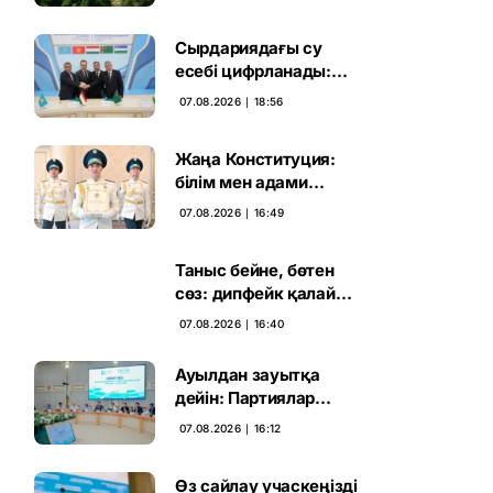
жаңа кезеңі басталды
Сырдариядағы су
есебі цифрланады:
Орталық Азия ортақ
07.08.2026 ∣ 18:56
қадамға келді
Жаңа Конституция:
білім мен адами
капиталға салынған
07.08.2026 ∣ 16:49
стратегиялық негіз
Таныс бейне, бөтен
сөз: дипфейк қалай
жұмыс істейді
07.08.2026 ∣ 16:40
Ауылдан зауытқа
дейін: Партиялар
сайлаушымен бетпе-
07.08.2026 ∣ 16:12
бет кездесті
Өз сайлау учаскеңізді