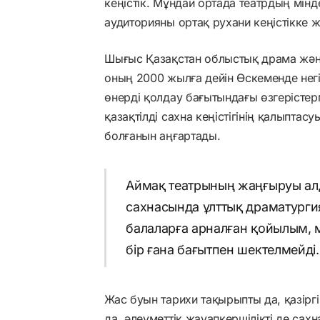
кеңістік. Мұндай ортада театрдың мінд
аудиторияны ортақ рухани кеңістікке 
Шығыс Қазақстан облыстық драма және
оның 2000 жылға дейін Өскеменде негі
өнерді қолдау бағытындағы өзгерістер
қазақтілді сахна кеңістігінің қалыпта
болғанын аңғартады.
Аймақ театрының жаңғыруы алд
сахнасында ұлттық драматургия
балаларға арналған қойылым, 
бір ғана бағытпен шектелмейді.
Жас буын тарихи тақырыпты да, қазірг
да, әлеуметтік жауапкершілікті де сах