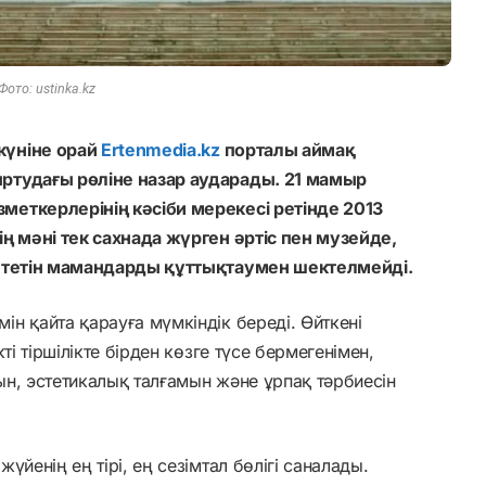
Фото: ustinka.kz
күніне орай
Ertenmedia.kz
порталы аймақ
ртудағы рөліне назар аударады. 21 мамыр
еткерлерінің кәсіби мерекесі ретінде 2013
ң мәні тек сахнада жүрген әртіс пен музейде,
 ететін мамандарды құттықтаумен шектелмейді.
н қайта қарауға мүмкіндік береді. Өйткені
ті тіршілікте бірден көзге түсе бермегенімен,
дын, эстетикалық талғамын және ұрпақ тәрбиесін
йенің ең тірі, ең сезімтал бөлігі саналады.