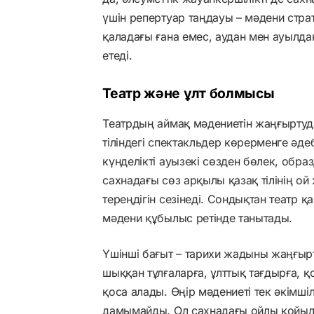
үшін репертуар таңдауы – мәдени стр
қаладағы ғана емес, аудан мен ауылда
етеді.
Театр және ұлт болмысы
Театрдың аймақ мәдениетін жаңғыртудағы
тіліндегі спектакльдер көрерменге әдеби
күнделікті ауызекі сөзден бөлек, обра
сахнадағы сөз арқылы қазақ тілінің ой
тереңдігін сезінеді. Сондықтан театр қа
мәдени құбылыс ретінде танытады.
Үшінші бағыт – тарихи жадыны жаңғырту
шыққан тұлғаларға, ұлттық тағдырға, қ
қоса алады. Өңір мәдениеті тек әкімші
дамымайды. Ол сахнадағы ойлы қойыл