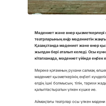
Мәдениет және өнер қызметкерлері 
театрларының өңір мәдениетін жаңғы
Қазақстанда мәдениет және өнер қызм
жылдан бері аталып келеді. Осы күнні
кітапханада, мәдениет үйінде еңбек
Мереке қоғамның рухани салмақ өлшемі
мәдениет қызметкерінің еңбегі күнделік
елдің ішкі болмысын, тілін, тарихи жа
қалыптастыратын үлкен күшке ие.
Аймақтағы театрлар осы үлкен мәдени жү