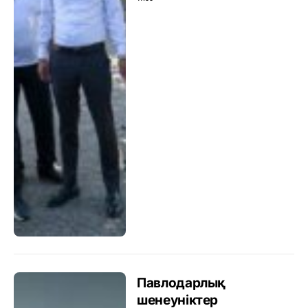
Павлодарлық
шенеуніктер