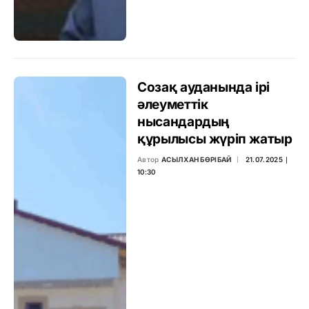
Созақ ауданында ірі
әлеуметтік
нысандардың
құрылысы жүріп жатыр
Автор
АСЫЛХАН БӨРІБАЙ
21.07.2025 ∣
10:30