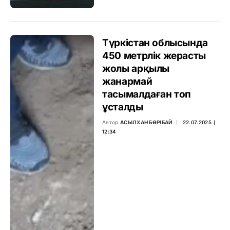
Түркістан облысында
450 метрлік жерасты
жолы арқылы
жанармай
тасымалдаған топ
ұсталды
Автор
АСЫЛХАН БӨРІБАЙ
22.07.2025 ∣
12:34