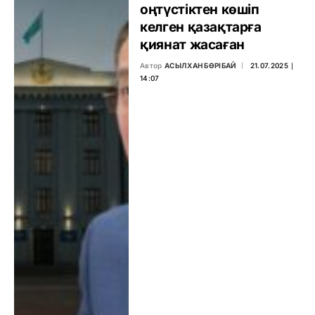
оңтүстіктен көшіп
келген қазақтарға
қиянат жасаған
Автор
АСЫЛХАН БӨРІБАЙ
21.07.2025 ∣
14:07