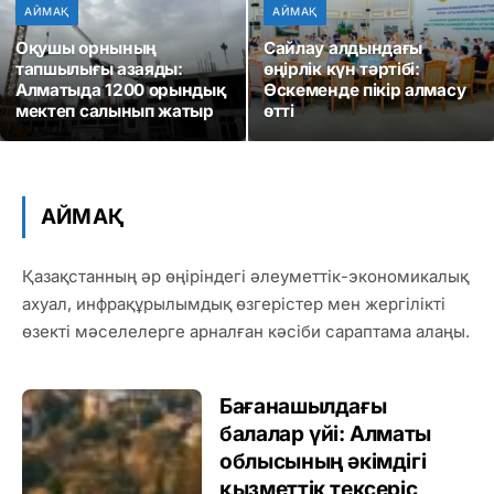
АЙМАҚ
АЙМАҚ
Оқушы орнының
Сайлау алдындағы
тапшылығы азаяды:
өңірлік күн тәртібі:
Алматыда 1200 орындық
Өскеменде пікір алмасу
мектеп салынып жатыр
өтті
АЙМАҚ
Қазақстанның әр өңіріндегі әлеуметтік-экономикалық
ахуал, инфрақұрылымдық өзгерістер мен жергілікті
өзекті мәселелерге арналған кәсіби сараптама алаңы.
Бағанашылдағы
балалар үйі: Алматы
облысының әкімдігі
қызметтік тексеріс