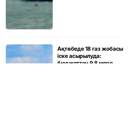
Ақтөбеде 18 газ жобасы
іске асырылуда:
бюджеттен 9,8 млрд
теңге бөлінді
Автор
АСЫЛХАН БӨРІБАЙ
18.07.2025 ∣
17:29