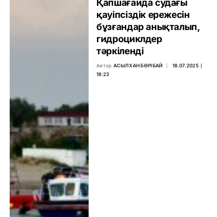
Қапшағайда судағы
қауіпсіздік ережесін
бұзғандар анықталып,
гидроциклдер
тәркіленді
Автор
АСЫЛХАН БӨРІБАЙ
18.07.2025 ∣
18:23