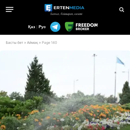
Қаз
|
Рус
Басты бет
»
Аймақ
»
Page 140