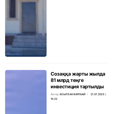
Созаққа жарты жылда
81 млрд теңге
инвестиция тартылды
Автор
АСЫЛХАН БӨРІБАЙ
21.07.2025 ∣
10:22