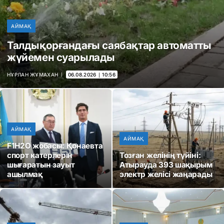
АЙМАҚ
Талдықорғандағы саябақтар автоматты
жүйемен суарылады
НҰРЛАН ЖҰМАХАН
06.08.2026 ∣ 10:56
АЙМАҚ
АЙМАҚ
F1H2O жобасы: Қонаевта
спорт катерлерін
Тозған желінің түйіні:
шығаратын зауыт
Атырауда 393 шақырым
ашылмақ
электр желісі жаңарады