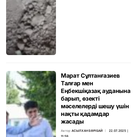
Марат Сұлтанғазиев
Талғар мен
Еңбекшіқазақ ауданына
барып, өзекті
мәселелерді шешу үшін
нақты қадамдар
жасады
Автор
АСЫЛХАН БӨРІБАЙ
22.07.2025 ∣
11:59