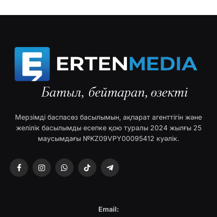
Мерзімді баспасөз басылымын, ақпарат агенттігін және
желілік басылымды есепке қою туралы 2024 жылғы 25
маусымдағы №KZ09VPY00095412 куәлік.
Facebook
Instagram
WhatsApp
TikTok
Telegram
Email: