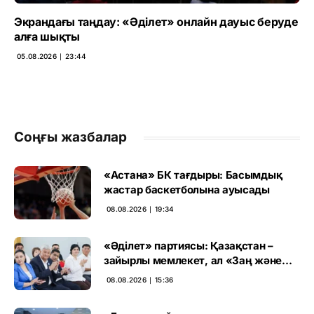
Экрандағы таңдау: «Әділет» онлайн дауыс беруде
алға шықты
05.08.2026 ∣ 23:44
Соңғы жазбалар
«Астана» БК тағдыры: Басымдық
жастар баскетболына ауысады
08.08.2026 ∣ 19:34
«Әділет» партиясы: Қазақстан –
зайырлы мемлекет, ал «Заң және
тәртіп» қағидаты баршаға міндетті
08.08.2026 ∣ 15:36