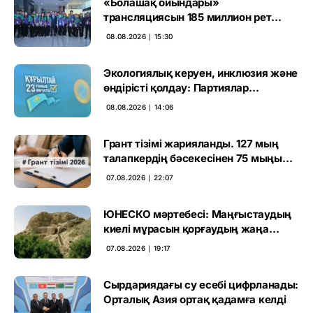
«Болашақ ойындары»
трансляциясын 185 миллион рет
көрген
08.08.2026 ∣ 15:30
Экологиялық керуен, инклюзия және
өндірісті қолдау: Партиялар
өңірлерде қандай мәселе көтерді
08.08.2026 ∣ 14:06
Грант тізімі жарияланды. 127 мың
талапкердің бәсекесінен 75 мыңы
өтті
07.08.2026 ∣ 22:07
ЮНЕСКО мәртебесі: Маңғыстаудың
киелі мұрасын қорғаудың жаңа
кезеңі басталды
07.08.2026 ∣ 19:17
Сырдариядағы су есебі цифрланады:
Орталық Азия ортақ қадамға келді