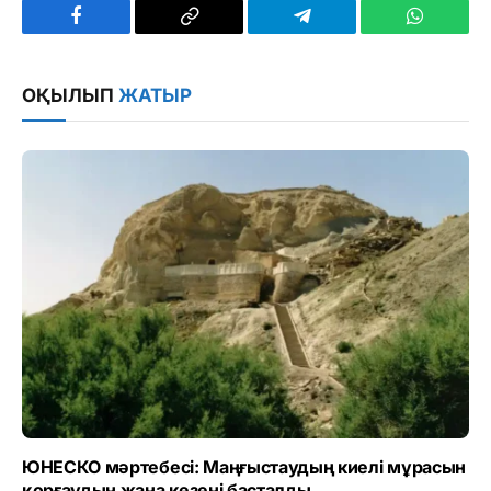
Facebook
Copy
Telegram
WhatsAp
Link
ОҚЫЛЫП
ЖАТЫР
ЮНЕСКО мәртебесі: Маңғыстаудың киелі мұрасын
қорғаудың жаңа кезеңі басталды