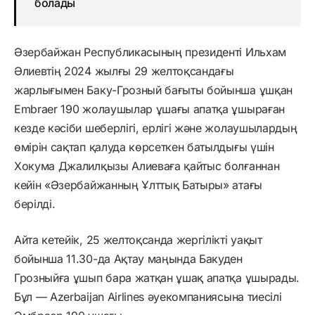
болады
Әзербайжан Республикасының президенті Ильхам
Әлиевтің 2024 жылғы 29 желтоқсандағы
жарлығымен Баку-Грозный бағыты бойынша ұшқан
Embraer 190 жолаушылар ұшағы апатқа ұшыраған
кезде кәсіби шеберлігі, ерлігі және жолаушылардың
өмірін сақтап қалуда көрсеткен батылдығы үшін
Хокума Джалилқызы Алиеваға қайтыс болғаннан
кейін «Әзербайжанның Ұлттық Батыры» атағы
берілді.
Айта кетейік, 25 желтоқсанда жергілікті уақыт
бойынша 11.30-да Ақтау маңында Бакуден
Грозныйға ұшып бара жатқан ұшақ апатқа ұшырады.
Бұл — Azerbaijan Airlines әуекомпаниясына тиесілі