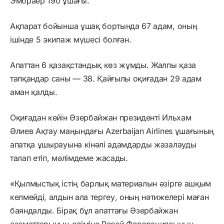
Эмбраер 190 ұшағы.
Ақпарат бойынша ұшақ бортында 67 адам, оның
ішінде 5 экипаж мүшесі болған.
Апаттан 6 қазақстандық көз жұмды. Жалпы қаза
тапқандар саны — 38. Қайғылы оқиғадан 29 адам
аман қалды.
Оқиғадан кейін Әзербайжан президенті Ильхам
Әлиев Ақтау маңындағы Azerbaijan Airlines ұшағының
апатқа ұшырауына кінәлі адамдарды жазалауды
талап етіп, мәлімдеме жасады.
«Қылмыстық істің барлық материалын әзірге ашқым
келмейді, алдын ала тергеу, оның нәтижелері маған
баяндалды. Бірақ бұл апаттағы Әзербайжан
азаматтарының өліміне Ресей Федерациясының