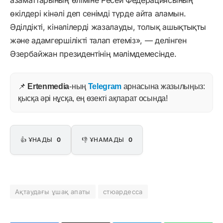
өкілдері кінәлі деп сенімді түрде айта аламын.
Әділдікті, кінәлілерді жазалауды, толық ашықтықты
және адамгершілікті талап етеміз», — делінген
Әзербайжан президентінің мәлімдемесінде.
📌
Ertenmedia
-ның
Telegram
арнасына жазылыңыз:
қысқа әрі нұсқа, ең өзекті ақпарат осында!
👍 ҰНАДЫ
0
👎 ҰНАМАДЫ
0
Ақтаудағы ұшақ апаты
стюардесса