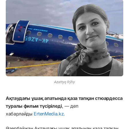
Azattyq Rýhy
Ақтаудағы ұшақ апатында қаза тапқан стюардесса
туралы фильм түсіріледі
, — деп
хабарлайды
ErtenMedia.kz.
Әзербайжан Ақтаудағы ұшақ апатынан қаза тапқан