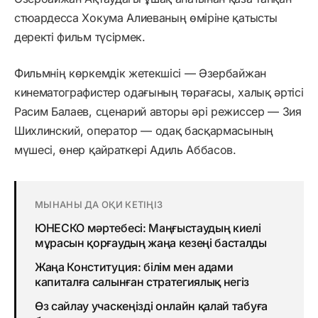
стюардесса Хокума Алиеваның өміріне қатысты
деректі фильм түсірмек.
Фильмнің көркемдік жетекшісі — Әзербайжан
кинематографистер одағының төрағасы, халық әртісі
Расим Балаев, сценарий авторы әрі режиссер — Зия
Шихлинский, оператор — одақ басқармасының
мүшесі, өнер қайраткері Адиль Аббасов.
МЫНАНЫ ДА ОҚИ КЕТІҢІЗ
ЮНЕСКО мәртебесі: Маңғыстаудың киелі
мұрасын қорғаудың жаңа кезеңі басталды
Жаңа Конституция: білім мен адами
капиталға салынған стратегиялық негіз
Өз сайлау учаскеңізді онлайн қалай табуға