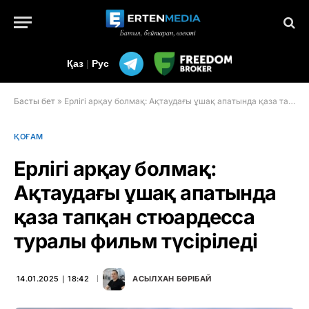
Қаз
|
Рус
Басты бет
»
Ерлігі арқау болмақ: Ақтаудағы ұшақ апатында қаза тапқан стюардесса туралы фильм түсіріледі
ҚОҒАМ
Ерлігі арқау болмақ:
Ақтаудағы ұшақ апатында
қаза тапқан стюардесса
туралы фильм түсіріледі
14.01.2025 ∣ 18:42
АСЫЛХАН БӨРІБАЙ