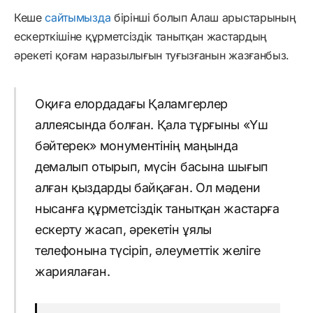
Кеше
сайтымызда
бірінші болып Алаш арыстарының
ескерткішіне құрметсіздік танытқан жастардың
әрекеті қоғам наразылығын туғызғанын жазғанбыз.
Оқиға елордадағы Қаламгерлер
аллеясында болған. Қала тұрғыны «Үш
бәйтерек» монументінің маңында
демалып отырып, мүсін басына шығып
алған қыздарды байқаған. Ол мәдени
нысанға құрметсіздік танытқан жастарға
ескерту жасап, әрекетін ұялы
телефонына түсіріп, әлеуметтік желіге
жариялаған.