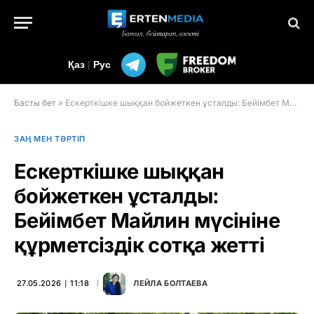
Қаз
|
Рус
Басты бет
»
Ескерткішке шыққан бойжеткен ұсталды: Бейімбет Майлин мүсініне құрметсіздік сотқа жетті
ЗАҢ МЕН ТӘРТІП
Ескерткішке шыққан
бойжеткен ұсталды:
Бейімбет Майлин мүсініне
құрметсіздік сотқа жетті
27.05.2026 ∣ 11:18
ЛЕЙЛА БОЛТАЕВА