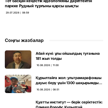
Тот басқан кеңестік идеологияны дәріптейтін
паркке Рудный тұрғыны қарсы шықты
29.07.2026 ∣ 08:59
Соңғы жазбалар
Абай күні: ұлы ойшылдың туғанына
181 жыл толды
10.08.2026 ∣ 11:00
Құрылтайға жол: ультрамарафоншы
дауыс беру үшін 1300 шақырымды
еңсермек
10.08.2026 ∣ 08:51
Қуатты институт — берік серіктестік:
Оливер Ролофс Құрылтай