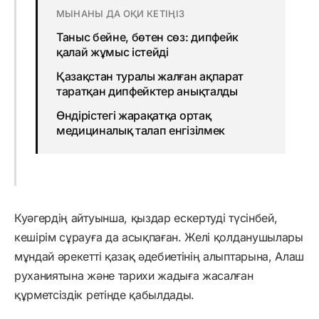
МЫНАНЫ ДА ОҚИ КЕТІҢІЗ
Таныс бейне, бөтен сөз: дипфейк
қалай жұмыс істейді
Қазақстан туралы жалған ақпарат
таратқан дипфейктер анықталды
Өндірістегі жарақатқа ортақ
медициналық талап енгізілмек
Куәгердің айтуынша, қыздар ескертуді түсінбей,
кешірім сұрауға да асықпаған. Желі қолданушылары
мұндай әрекетті қазақ әдебиетінің алыптарына, Алаш
руханиятына және тарихи жадыға жасалған
құрметсіздік ретінде қабылдады.