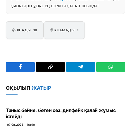
қысқа әрі нұсқа, ең өзекті ақпарат осында!
👍 ҰНАДЫ
10
👎 ҰНАМАДЫ
1
Facebook
Copy
Telegram
WhatsAp
Link
ОҚЫЛЫП
ЖАТЫР
Таныс бейне, бөтен сөз: дипфейк қалай жұмыс
істейді
07.08.2026 ∣ 16:40