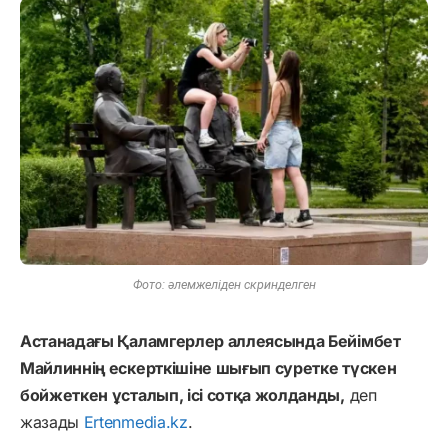
Фото: әлемжеліден скринделген
Астанадағы Қаламгерлер аллеясында Бейімбет
Майлиннің ескерткішіне шығып суретке түскен
бойжеткен ұсталып, ісі сотқа жолданды,
деп
жазады
Ertenmedia.kz
.