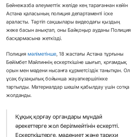
Бейнежазба әлеуметтік желіде кең тарағаннан кейін
Астана қаласының полиция департаменті іске
араласты. Тәртіп сақшылары видеодағы қыздың
жеке басын анықтап, оны Байқоңыр ауданы Полиция
басқармасына жеткізді.
Полиция
мәліметінше
, 18 жастағы Астана тұрғыны
Бейімбет Майлиннің ескерткішіне шығып, қоғамдық
орын мен мәдени нысанға құрметсіздік танытқан. Ол
ұсақ бұзақылық бойынша жауапкершілікке
тартылды. Материалдар шешім қабылдау үшін сотқа
жолданды.
Құқық қорғау органдары мұндай
әрекеттерге жол берілмейтінін ескертті.
Ескерткіштерге, мәдениет және тарихи