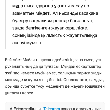
мұра нысандарына ұқыпты қарау әр
азаматтың міндеті. Ал нысанды қасақана
бүлдіру вандализм ретінде бағаланып,
заңда белгіленген жауапкершілікке,
соның ішінде қылмыстық жауаптылыққа
әкелуі мүмкін.
Бейімбет Майлин – қазақ әдебиетінің ғана емес, ұлт
руханиятының да ірі тұлғасы. Мұндай ескерткіштер
жай тас немесе мүсін емес, халықтың тарихи жады
мен мәдени құрметінің белгісі. Сондықтан қоғамдық
орында суретке түсу мәдениеті де жауапкершілікпен
ұштасуы керек.
📌
Ertenmedia
-ның
Telegram
арнасына жазылыңыз: