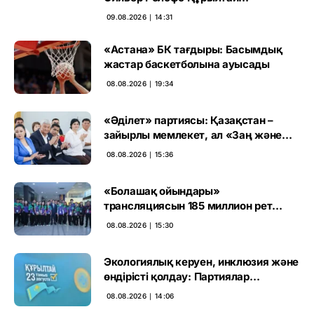
сайлауының маңызын бағалады
09.08.2026 ∣ 14:31
«Астана» БК тағдыры: Басымдық
жастар баскетболына ауысады
08.08.2026 ∣ 19:34
«Әділет» партиясы: Қазақстан –
зайырлы мемлекет, ал «Заң және
тәртіп» қағидаты баршаға міндетті
08.08.2026 ∣ 15:36
«Болашақ ойындары»
трансляциясын 185 миллион рет
көрген
08.08.2026 ∣ 15:30
Экологиялық керуен, инклюзия және
өндірісті қолдау: Партиялар
өңірлерде қандай мәселе көтерді
08.08.2026 ∣ 14:06