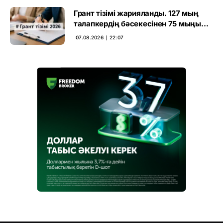
Грант тізімі жарияланды. 127 мың
талапкердің бәсекесінен 75 мыңы
өтті
07.08.2026 ∣ 22:07