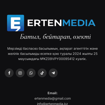
Мерзімді баспасөз басылымын, ақпарат агенттігін және
желілік басылымды есепке қою туралы 2024 жылғы 25
маусымдағы №KZ09VPY00095412 куәлік.
Facebook
Instagram
WhatsApp
TikTok
Telegram
Email:
ertenmedia@gmail.com
info@ertenmedia.kz