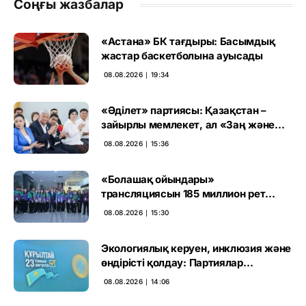
Соңғы жазбалар
«Астана» БК тағдыры: Басымдық
жастар баскетболына ауысады
08.08.2026 ∣ 19:34
«Әділет» партиясы: Қазақстан –
зайырлы мемлекет, ал «Заң және
тәртіп» қағидаты баршаға міндетті
08.08.2026 ∣ 15:36
«Болашақ ойындары»
трансляциясын 185 миллион рет
көрген
08.08.2026 ∣ 15:30
Экологиялық керуен, инклюзия және
өндірісті қолдау: Партиялар
өңірлерде қандай мәселе көтерді
08.08.2026 ∣ 14:06