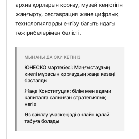
архив қорларын қорғау, музей кеңістігін
жаңғырту, реставрация және цифрлық
технологияларды енгізу бағытындағы
тәжірибелерімен бөлісті.
МЫНАНЫ ДА ОҚИ КЕТІҢІЗ
ЮНЕСКО мәртебесі: Маңғыстаудың
киелі мұрасын қорғаудың жаңа кезеңі
басталды
Жаңа Конституция: білім мен адами
капиталға салынған стратегиялық
негіз
Өз сайлау учаскеңізді онлайн қалай
табуға болады