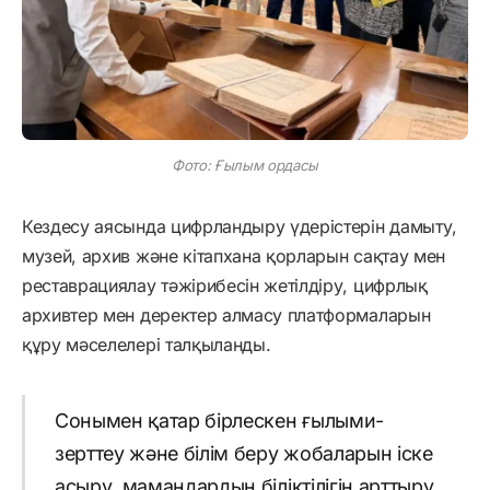
Фото: Ғылым ордасы
Кездесу аясында цифрландыру үдерістерін дамыту,
музей, архив және кітапхана қорларын сақтау мен
реставрациялау тәжірибесін жетілдіру, цифрлық
архивтер мен деректер алмасу платформаларын
құру мәселелері талқыланды.
Сонымен қатар бірлескен ғылыми-
зерттеу және білім беру жобаларын іске
асыру, мамандардың біліктілігін арттыру,