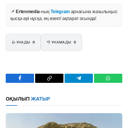
📌
Ertenmedia
-ның
Telegram
арнасына жазылыңыз:
қысқа әрі нұсқа, ең өзекті ақпарат осында!
👍 ҰНАДЫ
0
👎 ҰНАМАДЫ
0
Facebook
Copy
Telegram
WhatsAp
Link
ОҚЫЛЫП
ЖАТЫР