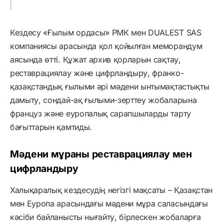
Кездесу «Ғылым ордасы» РМК мен DUALEST SAS
компаниясы арасында қол қойылған меморандум
аясында өтті. Құжат архив қорларын сақтау,
реставрациялау және цифрландыру, франко-
қазақстандық ғылыми әрі мәдени ынтымақтастықты
дамыту, сондай-ақ ғылыми-зерттеу жобаларына
француз және еуропалық сарапшыларды тарту
бағыттарын қамтиды.
Мәдени мұраны реставрациялау мен
цифрландыру
Халықаралық кездесудің негізгі мақсаты – Қазақстан
мен Еуропа арасындағы мәдени мұра саласындағы
кәсіби байланысты нығайту, бірлескен жобаларға