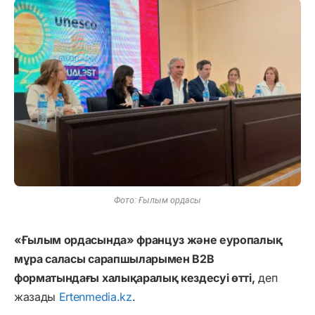
Фото: Ғылым ордасы
«Ғылым ордасында» француз және еуропалық
мұра саласы сарапшыларымен B2B
форматындағы халықаралық кездесуі өтті,
деп
жазады
Ertenmedia.kz
.