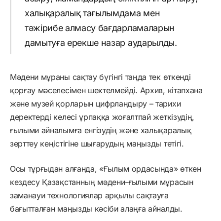
халықаралық тағылымдама мен
тәжірибе алмасу бағдарламаларын
дамытуға ерекше назар аударылды.
Мәдени мұраны сақтау бүгінгі таңда тек өткенді
қорғау мәселесімен шектелмейді. Архив, кітапхана
және музей қорларын цифрландыру – тарихи
деректерді келесі ұрпаққа жоғалтпай жеткізудің,
ғылыми айналымға енгізудің және халықаралық
зерттеу кеңістігіне шығарудың маңызды тетігі.
Осы тұрғыдан алғанда, «Ғылым ордасында» өткен
кездесу Қазақстанның мәдени-ғылыми мұрасын
заманауи технологиялар арқылы сақтауға
бағытталған маңызды кәсіби алаңға айналды.