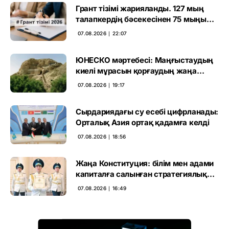
Грант тізімі жарияланды. 127 мың
талапкердің бәсекесінен 75 мыңы
өтті
07.08.2026 ∣ 22:07
ЮНЕСКО мәртебесі: Маңғыстаудың
киелі мұрасын қорғаудың жаңа
кезеңі басталды
07.08.2026 ∣ 19:17
Сырдариядағы су есебі цифрланады:
Орталық Азия ортақ қадамға келді
07.08.2026 ∣ 18:56
Жаңа Конституция: білім мен адами
капиталға салынған стратегиялық
негіз
07.08.2026 ∣ 16:49