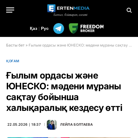
Қаз
|
Рус
Басты бет
»
Ғылым ордасы және ЮНЕСКО: мәдени мұраны сақтау бойынша халықаралық кездесу өтті
ҚОҒАМ
Ғылым ордасы және
ЮНЕСКО: мәдени мұраны
сақтау бойынша
халықаралық кездесу өтті
22.05.2026 ∣ 18:37
ЛЕЙЛА БОЛТАЕВА