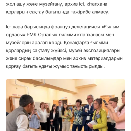
жол ашу және музейтану, архив ісі, кітапхана
қорларын сақтау бағытында тәжірибе алмасу.
Іс-шара барысында француз делегациясы «Ғылым
ордасы» РМК Орталық ғылыми кітапханасы мен
музейлерін аралап көрді. Қонақтарға ғылыми
қорлардың сақталу жүйесі, музей экспозициялары
және сирек басылымдар мен архив материалдарын
қорғау бағытындағы жұмыс таныстырылды.