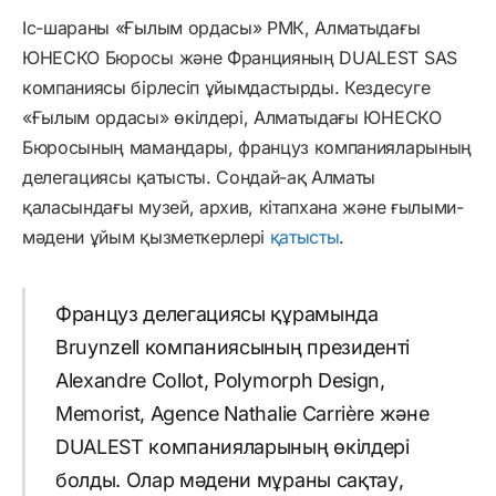
Іс-шараны «Ғылым ордасы» РМК, Алматыдағы
ЮНЕСКО Бюросы және Францияның DUALEST SAS
компаниясы бірлесіп ұйымдастырды. Кездесуге
«Ғылым ордасы» өкілдері, Алматыдағы ЮНЕСКО
Бюросының мамандары, француз компанияларының
делегациясы қатысты. Сондай-ақ Алматы
қаласындағы музей, архив, кітапхана және ғылыми-
мәдени ұйым қызметкерлері
қатысты
.
Француз делегациясы құрамында
Bruynzell компаниясының президенті
Alexandre Collot, Polymorph Design,
Memorist, Agence Nathalie Carrière және
DUALEST компанияларының өкілдері
болды. Олар мәдени мұраны сақтау,