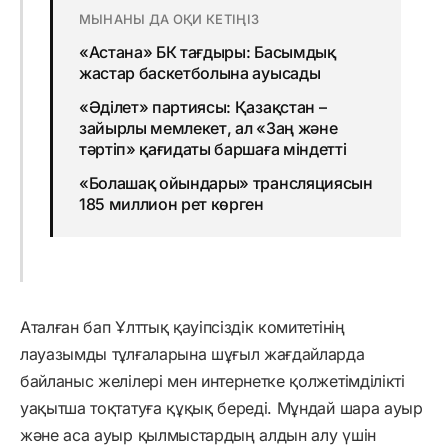
МЫНАНЫ ДА ОҚИ КЕТІҢІЗ
«Астана» БК тағдыры: Басымдық
жастар баскетболына ауысады
«Әділет» партиясы: Қазақстан –
зайырлы мемлекет, ал «Заң және
тәртіп» қағидаты баршаға міндетті
«Болашақ ойындары» трансляциясын
185 миллион рет көрген
Аталған бап Ұлттық қауіпсіздік комитетінің
лауазымды тұлғаларына шұғыл жағдайларда
байланыс желілері мен интернетке қолжетімділікті
уақытша тоқтатуға құқық береді. Мұндай шара ауыр
және аса ауыр қылмыстардың алдын алу үшін