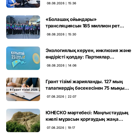
тәртіп» қағидаты баршаға міндетті
08.08.2026 ∣ 15:36
«Болашақ ойындары»
трансляциясын 185 миллион рет
көрген
08.08.2026 ∣ 15:30
Экологиялық керуен, инклюзия және
өндірісті қолдау: Партиялар
өңірлерде қандай мәселе көтерді
08.08.2026 ∣ 14:06
Грант тізімі жарияланды. 127 мың
талапкердің бәсекесінен 75 мыңы
өтті
07.08.2026 ∣ 22:07
ЮНЕСКО мәртебесі: Маңғыстаудың
киелі мұрасын қорғаудың жаңа
кезеңі басталды
07.08.2026 ∣ 19:17