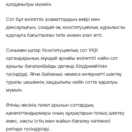
қолданылуы мүмкін.
Сот бұл өкілеттік азаматтардың өмірі мен
денсаулығын, сондай-ақ конституциялық құрылысты
қорғауға бағытталған тетік екенін атап өтті.
Сонымен қатар Конституциялық сот ҰҚК
органдарының мұндай арнайы өкілеттігі кейін сот
арқылы бағаланбайды дегенді білдірмейтінін
түсіндірді. Яғни байланыс немесе интернетті шектеу
туралы шешімнің заңдылығы кейін сотта қаралуы
мүмкін.
Өтініш иесінің талап арызын соттардың
қанағаттандырмауы оның құқықтарын толық шектеу
емес, нақты істің мән-жайын бағалау нәтижесі
ретінде түсіндірілді.