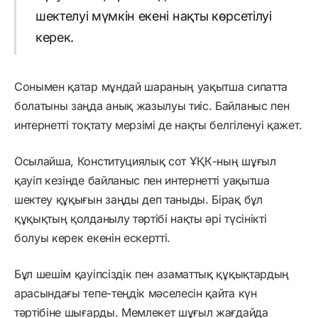
шектелуі мүмкін екені нақты көрсетілуі
керек.
Сонымен қатар мұндай шараның уақытша сипатта
болатыны заңда анық жазылуы тиіс. Байланыс пен
интернетті тоқтату мерзімі де нақты белгіленуі қажет.
Осылайша, Конституциялық сот ҰҚК-ның шұғыл
қауіп кезінде байланыс пен интернетті уақытша
шектеу құқығын заңды деп таныды. Бірақ бұл
құқықтың қолданылу тәртібі нақты әрі түсінікті
болуы керек екенін ескертті.
Бұл шешім қауіпсіздік пен азаматтық құқықтардың
арасындағы тепе-теңдік мәселесін қайта күн
тәртібіне шығарды. Мемлекет шұғыл жағдайда