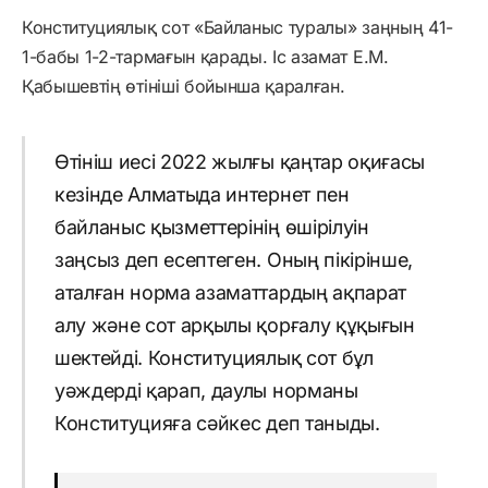
Конституциялық сот «Байланыс туралы» заңның 41-
1-бабы 1-2-тармағын қарады. Іс азамат Е.М.
Қабышевтің өтініші бойынша қаралған.
Өтініш иесі 2022 жылғы қаңтар оқиғасы
кезінде Алматыда интернет пен
байланыс қызметтерінің өшірілуін
заңсыз деп есептеген. Оның пікірінше,
аталған норма азаматтардың ақпарат
алу және сот арқылы қорғалу құқығын
шектейді. Конституциялық сот бұл
уәждерді қарап, даулы норманы
Конституцияға сәйкес деп таныды.