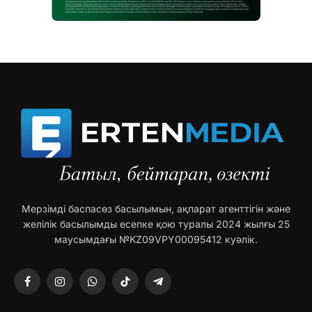
Мерзімді баспасөз басылымын, ақпарат агенттігін және
желілік басылымды есепке қою туралы 2024 жылғы 25
маусымдағы №KZ09VPY00095412 куәлік.
Facebook
Instagram
WhatsApp
TikTok
Telegram