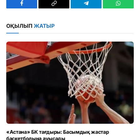
Facebook
Copy
Telegram
WhatsAp
Link
ОҚЫЛЫП
ЖАТЫР
«Астана» БК тағдыры: Басымдық жастар
баскетболына ауысады