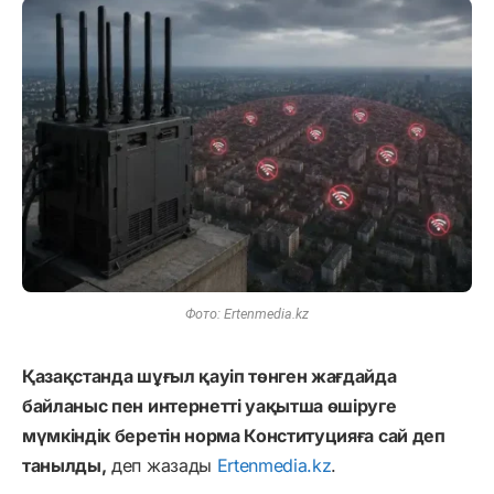
Фото: Ertenmedia.kz
Қазақстанда шұғыл қауіп төнген жағдайда
байланыс пен интернетті уақытша өшіруге
мүмкіндік беретін норма Конституцияға сай деп
танылды,
деп жазады
Ertenmedia.kz
.