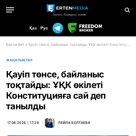
Қаз
|
Рус
Басты бет
»
Қауіп төнсе, байланыс тоқтайды: ҰҚК өкілеті Конституцияға сай деп танылды
ЖАҢАЛЫҚТАР
Қауіп төнсе, байланыс
тоқтайды: ҰҚК өкілеті
Конституцияға сай деп
танылды
17.06.2026 ∣ 17:29
ЛЕЙЛА БОЛТАЕВА