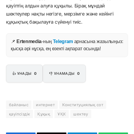
қауіптің алдын алуға құқылы. Бірақ мұндай
шектеулер нақты негізге, мерзімге және кейінгі
құқықтық бақылауға сүйенуі тиіс.
📌
Ertenmedia
-ның
Telegram
арнасына жазылыңыз:
қысқа әрі нұсқа, ең өзекті ақпарат осында!
👍 ҰНАДЫ
0
👎 ҰНАМАДЫ
0
байланыс
интернет
Конституциялық сот
қауіпсіздік
Құқық
ҰҚК
шектеу