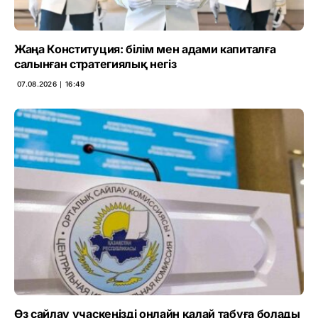
Жаңа Конституция: білім мен адами капиталға
салынған стратегиялық негіз
07.08.2026 ∣ 16:49
Өз сайлау учаскеңізді онлайн қалай табуға болады