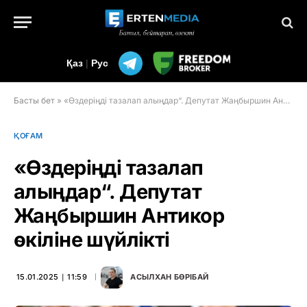
Қаз
|
Рус
Басты бет
»
«Өздеріңді тазалап алыңдар“. Депутат Жаңбыршин Антикор өкіліне шүйлікті
ҚОҒАМ
«Өздеріңді тазалап
алыңдар“. Депутат
Жаңбыршин Антикор
өкіліне шүйлікті
15.01.2025 ∣ 11:59
АСЫЛХАН БӨРІБАЙ