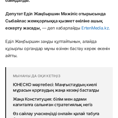
баяндалды.
Депутат Еділ Жаңбыршин Мәжіліс отырысында
Сыбайлас жемқорлыққа қызмет өкіліне ашық
ескерту жасады,
— деп хабарлайды
ErtenMedia.kz.
Еділ Жаңбыршин заңды құптайтынын, алайда
құзырлы органдар мұны өзінен бастау керек екенін
айтты.
МЫНАНЫ ДА ОҚИ КЕТІҢІЗ
ЮНЕСКО мәртебесі: Маңғыстаудың киелі
мұрасын қорғаудың жаңа кезеңі басталды
Жаңа Конституция: білім мен адами
капиталға салынған стратегиялық негіз
Өз сайлау учаскеңізді онлайн қалай табуға