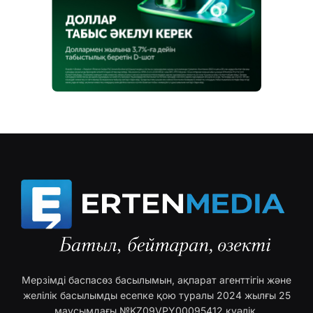
Мерзімді баспасөз басылымын, ақпарат агенттігін және
желілік басылымды есепке қою туралы 2024 жылғы 25
маусымдағы №KZ09VPY00095412 куәлік.