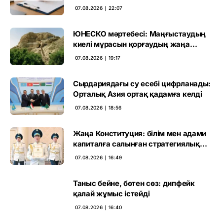
өтті
07.08.2026 ∣ 22:07
ЮНЕСКО мәртебесі: Маңғыстаудың
киелі мұрасын қорғаудың жаңа
кезеңі басталды
07.08.2026 ∣ 19:17
Сырдариядағы су есебі цифрланады:
Орталық Азия ортақ қадамға келді
07.08.2026 ∣ 18:56
Жаңа Конституция: білім мен адами
капиталға салынған стратегиялық
негіз
07.08.2026 ∣ 16:49
Таныс бейне, бөтен сөз: дипфейк
қалай жұмыс істейді
07.08.2026 ∣ 16:40