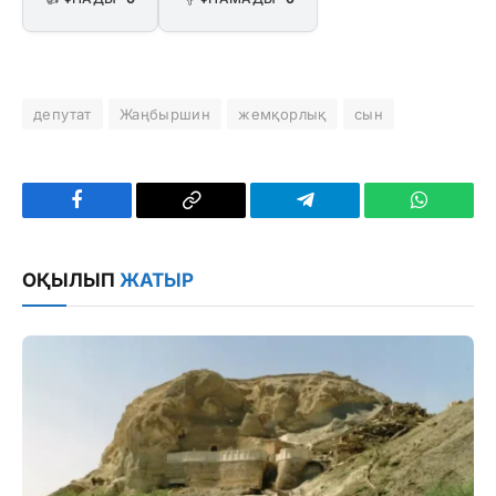
депутат
Жаңбыршин
жемқорлық
сын
Facebook
Copy
Telegram
WhatsAp
Link
ОҚЫЛЫП
ЖАТЫР