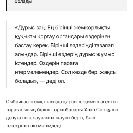
болады
«Дұрыс заң. Ең бірінші жемқорлықты
құқықты қорғау органдары өздерінен
бастау керек. Бірінші өздеріңді тазалап
алыңдар. Бірінші өздерің дұрыс жұмыс
істеңдер. Өздерің параға
итермелемеңдер. Сол кезде бәрі жақсы
болады», — деді ол.
Сыбайлас жемқорлыққа қарсы іс-қимыл агенттігі
төрағасының бірінші орынбасары Ұлан Сарқұлов
депутаттың сауалына жауап беріп, бәрі
тексерілетінін мәлімдеді.