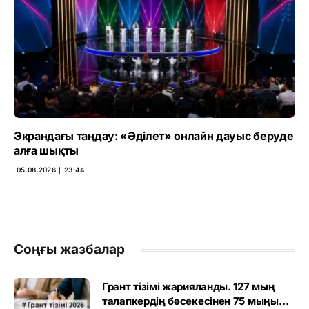
Экрандағы таңдау: «Әділет» онлайн дауыс беруде
алға шықты
05.08.2026 ∣ 23:44
Соңғы жазбалар
Грант тізімі жарияланды. 127 мың
талапкердің бәсекесінен 75 мыңы