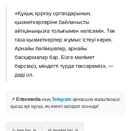
«Құқық қорғау органдарының
қызметкерлеріне байланысты
айтқаныңызға толығымен келісемін. Тек
таза қызметкерлер жұмыс істеуі керек.
Арнайы бөлімшелер, арнайы
басқармалар бар. Бізге мәлімет
берсеңіз, міндетті түрде тексереміз», —
деді ол.
📌
Ertenmedia
-ның
Telegram
арнасына жазылыңыз:
қысқа әрі нұсқа, ең өзекті ақпарат осында!
👍 ҰНАДЫ
0
👎 ҰНАМАДЫ
0