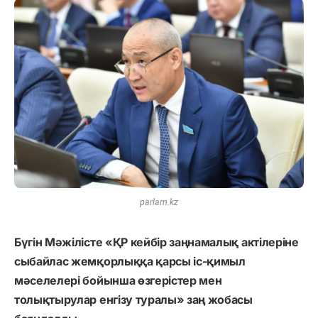
parlam.kz
Бүгін Мәжілісте «ҚР кейбір заңнамалық актілеріне
сыбайлас жемқорлыққа қарсы іс-қимыл
мәселелері бойынша өзгерістер мен
толықтырулар енгізу туралы» заң жобасы