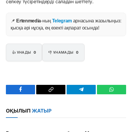
селкеу түсіретіндерді саладан шеттету.
📌
Ertenmedia
-ның
Telegram
арнасына жазылыңыз:
қысқа әрі нұсқа, ең өзекті ақпарат осында!
👍 ҰНАДЫ
0
👎 ҰНАМАДЫ
0
Facebook
Copy
Telegram
WhatsAp
Link
ОҚЫЛЫП
ЖАТЫР