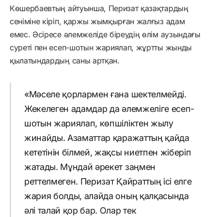
Көшербаевтың айтуынша, Перизат қазақтардың
сеніміне кіріп, қаржы жымқырған жалғыз адам
емес. Әсіресе әлемжеліде біреудің өлім аузындағы
суреті пен есеп-шотын жариялап, жұртты жынды
қылатындардың саны артқан.
«Мәселе қорлармен ғана шектелмейді.
Жекелеген адамдар да әлемжеліге есеп-
шотын жариялап, көпшіліктен жылу
жинайды. Азаматтар қаражаттың қайда
кететінін білмей, жақсы ниетпен жіберіп
жатады. Мұндай әрекет заңмен
реттелмеген. Перизат Қайраттың ісі елге
жария болды, алайда оның қалқасында
әлі талай қор бар. Олар тек