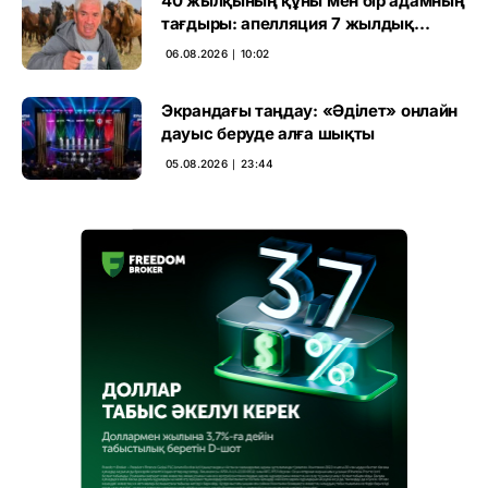
40 жылқының құны мен бір адамның
тағдыры: апелляция 7 жылдық
үкімді бұзды
06.08.2026 ∣ 10:02
Экрандағы таңдау: «Әділет» онлайн
дауыс беруде алға шықты
05.08.2026 ∣ 23:44