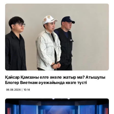
Қайсар Қамзаны елге әкеле жатыр ма? Атышулы
Блогер Виетнам әуежайында көзге түсті
06.08.2026 ∣ 10:14