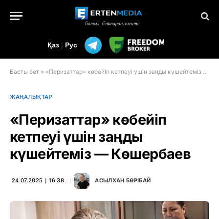
Қаз
|
Рус
Басты бет
»
«Перизаттар» көбейіп кетпеуі үшін заңды күшейтеміз — Көшербаев
ЖАҢАЛЫҚТАР
«Перизаттар» көбейіп
кетпеуі үшін заңды
күшейтеміз — Көшербаев
24.07.2025 ∣ 16:38
АСЫЛХАН БӨРІБАЙ