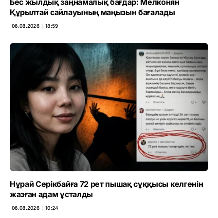
Бес жылдық заңнамалық бағдар: Мелконян
Құрылтай сайлауының маңызын бағалады
06.08.2026 ∣ 18:59
Нұрай Серікбайға 72 рет пышақ сұққысы келгенін
жазған адам ұсталды
06.08.2026 ∣ 10:24