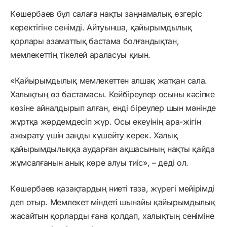
Көшербаев бұл салаға нақты заңнамалық өзгеріс
керектігіне сенімді. Айтуынша, қайырымдылық
қорлары азаматтық бастама болғандықтан,
мемлекеттің тікелей араласуы қиын.
«Қайырымдылық мемлекеттен алшақ жатқан сала.
Халықтың өз бастамасы. Кейбіреулер осыны кәсіпке
көзіне айналдырып алған, енді біреулер шын мәнінде
жұртқа жәрдемдесіп жүр. Осы екеуінің ара-жігін
ажырату үшін заңды күшейту керек. Халық
қайырымдылыққа аударған ақшасының нақты қайда
жұмсалғанын анық көре алуы тиіс», – деді ол.
Көшербаев қазақтардың ниеті таза, жүрегі мейірімді
деп отыр. Мемлекет міндеті шынайы қайырымдылық
жасайтын қорларды ғана қолдап, халықтың сеніміне