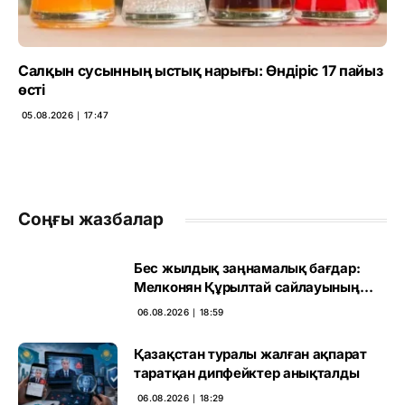
Салқын сусынның ыстық нарығы: Өндіріс 17 пайыз
өсті
05.08.2026 ∣ 17:47
Соңғы жазбалар
Бес жылдық заңнамалық бағдар:
Мелконян Құрылтай сайлауының
маңызын бағалады
06.08.2026 ∣ 18:59
Қазақстан туралы жалған ақпарат
таратқан дипфейктер анықталды
06.08.2026 ∣ 18:29