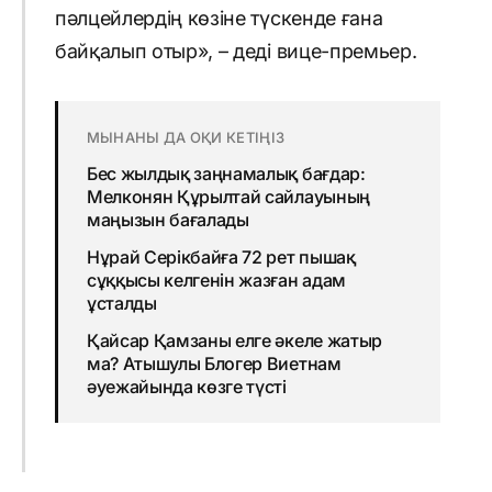
пәлцейлердің көзіне түскенде ғана
байқалып отыр», – деді вице-премьер.
МЫНАНЫ ДА ОҚИ КЕТІҢІЗ
Бес жылдық заңнамалық бағдар:
Мелконян Құрылтай сайлауының
маңызын бағалады
Нұрай Серікбайға 72 рет пышақ
сұққысы келгенін жазған адам
ұсталды
Қайсар Қамзаны елге әкеле жатыр
ма? Атышулы Блогер Виетнам
әуежайында көзге түсті