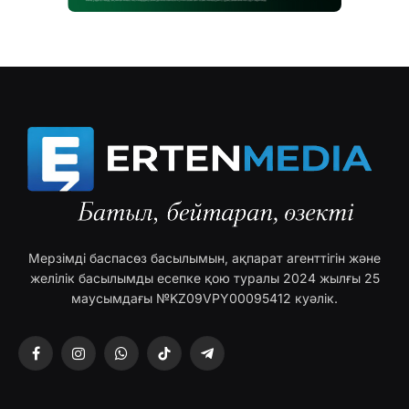
Мерзімді баспасөз басылымын, ақпарат агенттігін және
желілік басылымды есепке қою туралы 2024 жылғы 25
маусымдағы №KZ09VPY00095412 куәлік.
Facebook
Instagram
WhatsApp
TikTok
Telegram