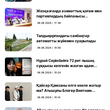
Жезқазғанда азаматтық қоғам мен
партиялардың байланысы
талқыланды
06.08.2026 ∣ 17:39
Талдықорғандағы саябақтар
автоматты жүйемен суарылады
06.08.2026 ∣ 10:56
Нұрай Серікбайға 72 рет пышақ
сұққысы келгенін жазған адам
ұсталды
06.08.2026 ∣ 10:24
Қайсар Қамзаны елге әкеле жатыр
ма? Атышулы Блогер Виетнам
әуежайында көзге түсті
06.08.2026 ∣ 10:14