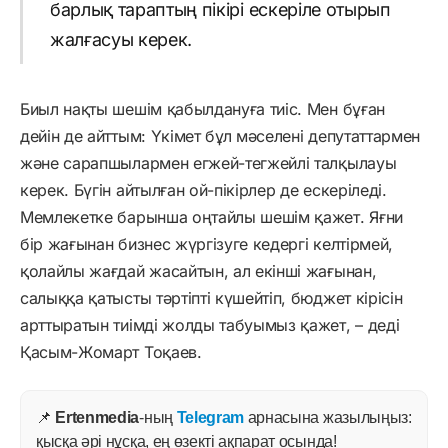
барлық тараптың пікірі ескеріле отырып
жалғасуы керек.
Биыл нақты шешім қабылдануға тиіс. Мен бұған
дейін де айттым: Үкімет бұл мәселені депутаттармен
және сарапшылармен егжей-тегжейлі талқылауы
керек. Бүгін айтылған ой-пікірлер де ескеріледі.
Мемлекетке барынша оңтайлы шешім қажет. Яғни
бір жағынан бизнес жүргізуге кедергі келтірмей,
қолайлы жағдай жасайтын, ал екінші жағынан,
салыққа қатысты тәртіпті күшейтіп, бюджет кірісін
арттыратын тиімді жолды табуымыз қажет, – деді
Қасым-Жомарт Тоқаев.
📌
Ertenmedia
-ның
Telegram
арнасына жазылыңыз:
қысқа әрі нұсқа, ең өзекті ақпарат осында!