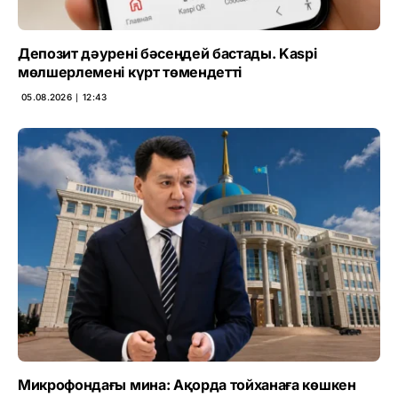
Депозит дәурені бәсеңдей бастады. Kaspi
мөлшерлемені күрт төмендетті
05.08.2026 ∣ 12:43
Микрофондағы мина: Ақорда тойханаға көшкен