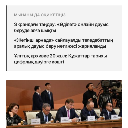
МЫНАНЫ ДА ОҚИ КЕТІҢІЗ
Экрандағы таңдау: «Әділет» онлайн дауыс
беруде алға шықты
«Жетінші арнада» сайлауалды теледебаттың
аралық дауыс беру нәтижесі жарияланды
Ұлттық архивке 20 жыл: Құжаттар тарихы
цифрлық дәуірге көшті