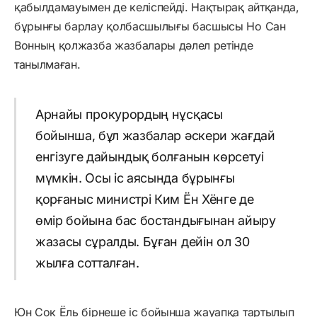
қабылдамауымен де келіспейді. Нақтырақ айтқанда,
бұрынғы барлау қолбасшылығы басшысы Но Сан
Вонның қолжазба жазбалары дәлел ретінде
танылмаған.
Арнайы прокурордың нұсқасы
бойынша, бұл жазбалар әскери жағдай
енгізуге дайындық болғанын көрсетуі
мүмкін. Осы іс аясында бұрынғы
қорғаныс министрі Ким Ён Хёнге де
өмір бойына бас бостандығынан айыру
жазасы сұралды. Бұған дейін ол 30
жылға сотталған.
Юн Сок Ёль бірнеше іс бойынша жауапқа тартылып