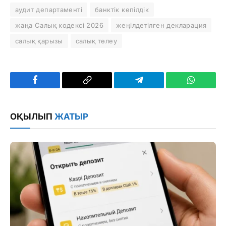
аудит департаменті
банктік кепілдік
жаңа Салық кодексі 2026
жеңілдетілген декларация
салық қарызы
салық төлеу
Facebook
Copy
Telegram
WhatsAp
Link
ОҚЫЛЫП
ЖАТЫР