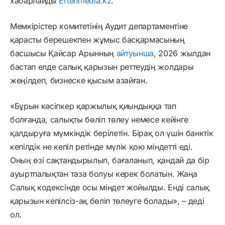
хабарлайды
Ertenmedia.kz
.
Мемкірістер комитетінің Аудит департаментіне
қарасты берешекпен жұмыс басқармасының
басшысы Қайсар Арынның
айтуынша
, 2026 жылдан
бастап елде салық қарызын реттеудің жолдары
жеңілдеп, бизнеске қысым азайған.
«Бұрын кәсіпкер қаржылық қиындыққа тап
болғанда, салықты бөліп төлеу немесе кейінге
қалдыруға мүмкіндік берілетін. Бірақ ол үшін банктік
кепілдік не кепіл ретінде мүлік қою міндетті еді.
Оның өзі сақтандырылып, бағаланып, қандай да бір
ауыртпалықтан таза болуы керек болатын. Жаңа
Салық кодексінде осы міндет жойылды. Енді салық
қарызын кепілсіз-ақ бөліп төлеуге болады», – деді
ол.