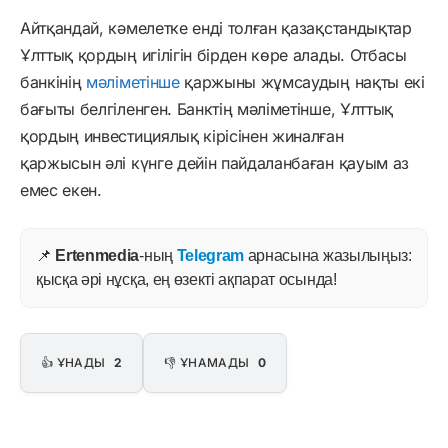
Айтқандай, кәмелетке енді толған қазақстандықтар
Ұлттық қордың игілігін бірден көре алады. Отбасы
банкінің
мәліметінше
қаржыны жұмсаудың нақты екі
бағыты белгіленген. Банктің мәліметінше, Ұлттық
қордың инвестициялық кірісінен жиналған
қаржысын әлі күнге дейін пайдаланбаған қауым аз
емес екен.
📌
Ertenmedia
-ның
Telegram
арнасына жазылыңыз:
қысқа әрі нұсқа, ең өзекті ақпарат осында!
👍 ҰНАДЫ
2
👎 ҰНАМАДЫ
0