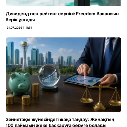
Дивиденд пен рейтинг серпіні: Freedom балансын
берік ұстады
31.07.2026 ∣ 11:51
Зейнетақы жүйесіндегі жаңа таңдау: Жинақтың
100 пайызын жеке басқаруға беруге болады