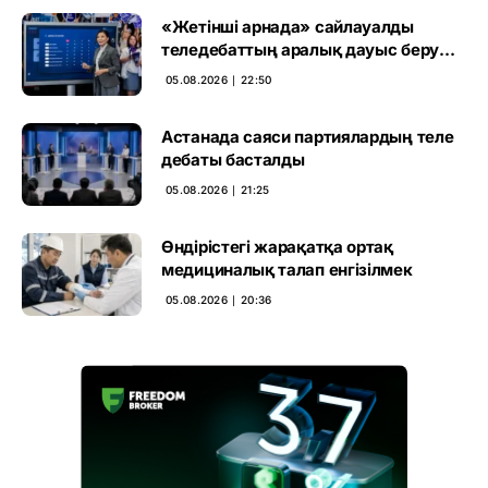
«Жетінші арнада» сайлауалды
теледебаттың аралық дауыс беру
нәтижесі жарияланды
05.08.2026 ∣ 22:50
Астанада саяси партиялардың теле
дебаты басталды
05.08.2026 ∣ 21:25
Өндірістегі жарақатқа ортақ
медициналық талап енгізілмек
05.08.2026 ∣ 20:36