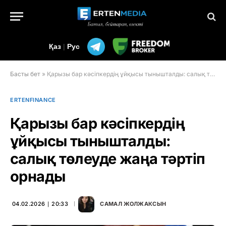
Қаз
|
Рус
Басты бет
»
Қарызы бар кәсіпкердің ұйқысы тынышталды: салық төлеуде жаңа тәртіп орнады
ERTENFINANCE
Қарызы бар кәсіпкердің
ұйқысы тынышталды:
салық төлеуде жаңа тәртіп
орнады
04.02.2026 ∣ 20:33
САМАЛ ЖОЛЖАКСЫН