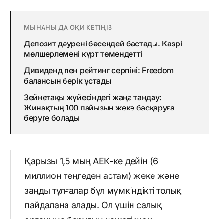
МЫНАНЫ ДА ОҚИ КЕТІҢІЗ
Депозит дәурені бәсеңдей бастады. Kaspi
мөлшерлемені күрт төмендетті
Дивиденд пен рейтинг серпіні: Freedom
балансын берік ұстады
Зейнетақы жүйесіндегі жаңа таңдау:
Жинақтың 100 пайызын жеке басқаруға
беруге болады
Қарызы 1,5 мың АЕК-ке дейін (6
миллион теңгеден астам) жеке және
заңды тұлғалар бұл мүмкіндікті толық
пайдалана алады. Ол үшін салық