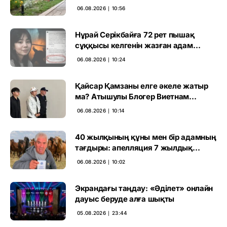
06.08.2026 ∣ 10:56
Нұрай Серікбайға 72 рет пышақ
сұққысы келгенін жазған адам
ұсталды
06.08.2026 ∣ 10:24
Қайсар Қамзаны елге әкеле жатыр
ма? Атышулы Блогер Виетнам
әуежайында көзге түсті
06.08.2026 ∣ 10:14
40 жылқының құны мен бір адамның
тағдыры: апелляция 7 жылдық
үкімді бұзды
06.08.2026 ∣ 10:02
Экрандағы таңдау: «Әділет» онлайн
дауыс беруде алға шықты
05.08.2026 ∣ 23:44