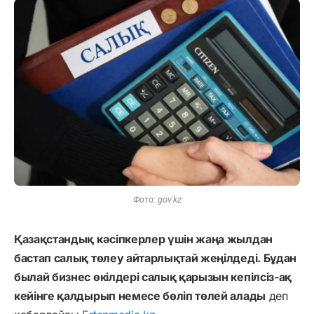
Фото: gov.kz
Қазақстандық кәсіпкерлер үшін жаңа жылдан
бастап салық төлеу айтарлықтай жеңілдеді. Бұдан
былай бизнес өкілдері салық қарызын кепілсіз-ақ
кейінге қалдырып немесе бөліп төлей алады
деп