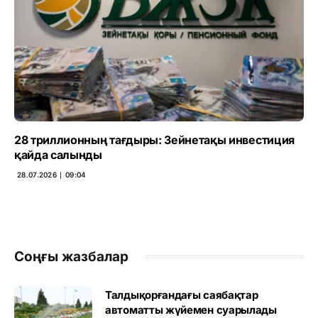
28 триллионның тағдыры: Зейнетақы инвестиция
қайда салынды
28.07.2026 ∣ 09:04
Соңғы жазбалар
Талдықорғандағы саябақтар
автоматты жүйемен суарылады