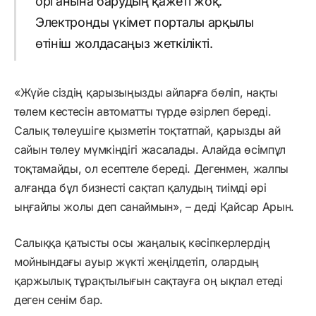
органына барудың қажеті жоқ.
Электронды үкімет порталы арқылы
өтініш жолдасаңыз жеткілікті.
«Жүйе сіздің қарызыңызды айларға бөліп, нақты
төлем кестесін автоматты түрде әзірлеп береді.
Салық төлеушіге қызметін тоқтатпай, қарызды ай
сайын төлеу мүмкіндігі жасалады. Алайда өсімпұл
тоқтамайды, ол есептеле береді. Дегенмен, жалпы
алғанда бұл бизнесті сақтап қалудың тиімді әрі
ыңғайлы жолы деп санаймын», – деді Қайсар Арын.
Салыққа қатысты осы жаңалық кәсіпкерлердің
мойнындағы ауыр жүкті жеңілдетіп, олардың
қаржылық тұрақтылығын сақтауға оң ықпал етеді
деген сенім бар.