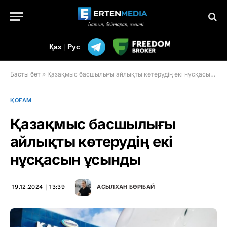
Қаз
|
Рус
Басты бет
»
Қазақмыс басшылығы айлықты көтерудің екі нұсқасын ұсынды
ҚОҒАМ
Қазақмыс басшылығы
айлықты көтерудің екі
нұсқасын ұсынды
19.12.2024 ∣ 13:39
АСЫЛХАН БӨРІБАЙ