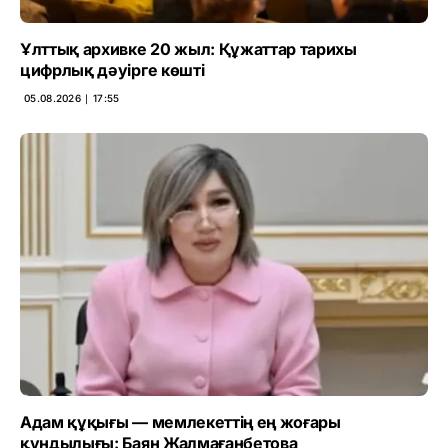
Ұлттық архивке 20 жыл: Құжаттар тарихы
цифрлық дәуірге көшті
05.08.2026 ∣ 17:55
Адам құқығы — мемлекеттің ең жоғары
құндылығы: Баян Жалмағанбетова