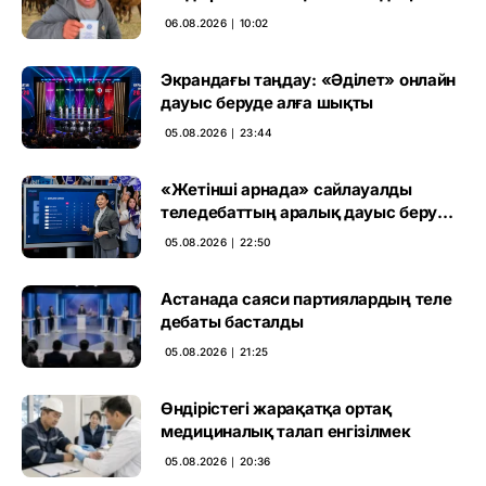
үкімді бұзды
06.08.2026 ∣ 10:02
Экрандағы таңдау: «Әділет» онлайн
дауыс беруде алға шықты
05.08.2026 ∣ 23:44
«Жетінші арнада» сайлауалды
теледебаттың аралық дауыс беру
нәтижесі жарияланды
05.08.2026 ∣ 22:50
Астанада саяси партиялардың теле
дебаты басталды
05.08.2026 ∣ 21:25
Өндірістегі жарақатқа ортақ
медициналық талап енгізілмек
05.08.2026 ∣ 20:36