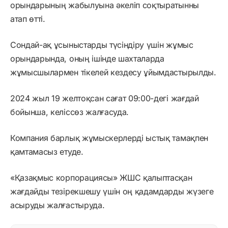
орындарының жабылуына әкеліп соқтыратынны
атап өтті.
Сондай-ақ ұсыныстарды түсіндіру үшін жұмыс
орындарында, оның ішінде шахталарда
жұмысшылармен тікелей кездесу ұйымдастырылды.
2024 жыл 19 желтоқсан сағат 09:00-дегі жағдай
бойынша, келіссөз жалғасуда.
Компания барлық жұмыскерлерді ыстық тамақпен
қамтамасыз етуде.
«Қазақмыс корпорациясы» ЖШС қалыптасқан
жағдайды тезірекшешу үшін оң қадамдарды жүзеге
асыруды жалғастыруда.