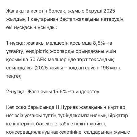
Жалақыға келетін болсақ, жұмыс беруші 2025
жылдың 1 қаңтарынан бастапжалақыны көтерудің
екі нұсқасын ұсынды:
1-нұсқа: жалақы мөлшерін қосымша 8,5%-ға
ұлғайту, өндірістік жоспарды орындағаны үшін
қосымша 50 АЕК мөлшерінде төрт тоқсандық
сыйлықақы (2025 жылы – тоқсан сайын 196 мың
теңге);
2-нұсқа: Жалақыны 15,6%-ға индекстеу.
Келіссөз барысында Н.Нуриев жалақының күрт әрі
негізсіз ұлғаюы түптің түбіндекомпанияның бірқатар
кеніштерінің бәсекеге қабілеттілігін жойып,
консервациялануынаәкелетініне, салдарынан жұмыс