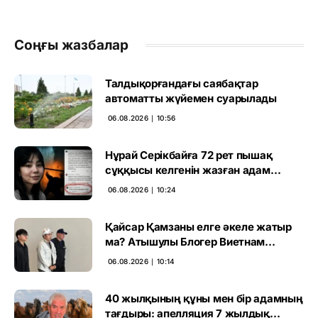
Соңғы жазбалар
Талдықорғандағы саябақтар
автоматты жүйемен суарылады
06.08.2026 ∣ 10:56
Нұрай Серікбайға 72 рет пышақ
сұққысы келгенін жазған адам
ұсталды
06.08.2026 ∣ 10:24
Қайсар Қамзаны елге әкеле жатыр
ма? Атышулы Блогер Виетнам
әуежайында көзге түсті
06.08.2026 ∣ 10:14
40 жылқының құны мен бір адамның
тағдыры: апелляция 7 жылдық