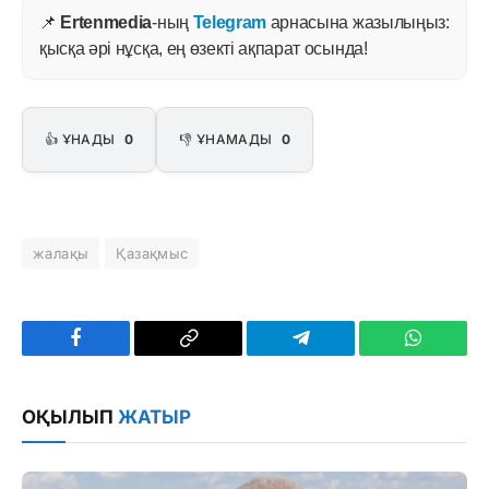
📌
Ertenmedia
-ның
Telegram
арнасына жазылыңыз:
қысқа әрі нұсқа, ең өзекті ақпарат осында!
👍 ҰНАДЫ
0
👎 ҰНАМАДЫ
0
жалақы
Қазақмыс
Facebook
Copy
Telegram
WhatsAp
Link
ОҚЫЛЫП
ЖАТЫР