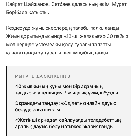
Қайрат Шайжанов, Сәтбаев қаласының әкімі Мұрат
Бөрібаев қатысты.
Кездесуде жұмыскерлердің талабы талқыланды.
Жиын қорытындысында «13-ші жалақыға» 30 пайыз
мөлшерінде үстемеақы қосу туралы талапты
қанағаттандыру туралы шешім қабылданды.
МЫНАНЫ ДА ОҚИ КЕТІҢІЗ
40 жылқының құны мен бір адамның
тағдыры: апелляция 7 жылдық үкімді бұзды
Экрандағы таңдау: «Әділет» онлайн дауыс
беруде алға шықты
«Жетінші арнада» сайлауалды теледебаттың
аралық дауыс беру нәтижесі жарияланды