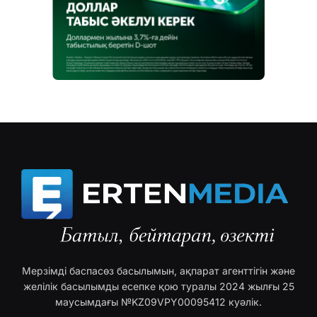
Мерзімді баспасөз басылымын, ақпарат агенттігін және
желілік басылымды есепке қою туралы 2024 жылғы 25
маусымдағы №KZ09VPY00095412 куәлік.