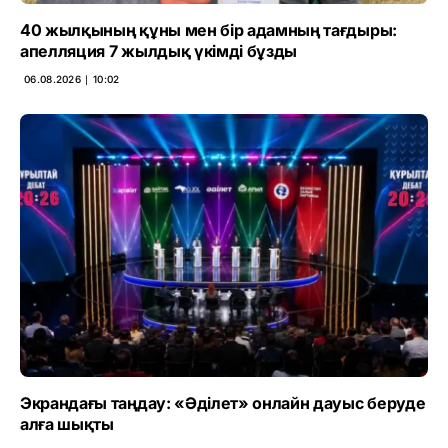
40 жылқының құны мен бір адамның тағдыры:
апелляция 7 жылдық үкімді бұзды
06.08.2026 ∣ 10:02
Экрандағы таңдау: «Әділет» онлайн дауыс беруде
алға шықты