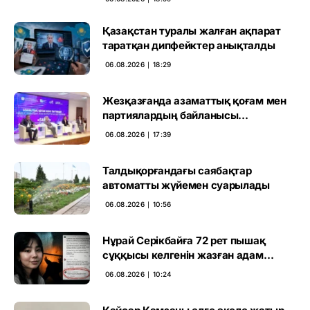
Қазақстан туралы жалған ақпарат
таратқан дипфейктер анықталды
06.08.2026 ∣ 18:29
Жезқазғанда азаматтық қоғам мен
партиялардың байланысы
талқыланды
06.08.2026 ∣ 17:39
Талдықорғандағы саябақтар
автоматты жүйемен суарылады
06.08.2026 ∣ 10:56
Нұрай Серікбайға 72 рет пышақ
сұққысы келгенін жазған адам
ұсталды
06.08.2026 ∣ 10:24