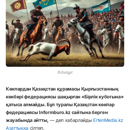
©chatgpt
Көкпардан Қазақстан құрамасы Қырғызстанның
көкбөрі федерациясы шақырған «Бірлік кубогына»
қатыса алмайды. Бұл туралы Қазақстан көкпар
федерациясы Informburo.kz сайтына берген
жауабында айтты,
— деп хабарлайды
ErtenMedia.kz
Азаттыққа
сілтеп.