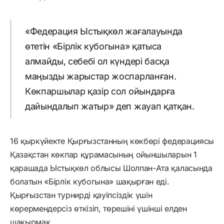
«Федерация Ыстықкөл жағалауында
өтетін «Бірлік кубогына» қатыса
алмайды, себебі ол күндері басқа
маңызды жарыстар жоспарланған.
Көкпаршылар қазір сол ойындарға
дайындалып жатыр» деп жауап қатқан.
16 қыркүйекте Қырғызстанның көкбөрі федерациясы
Қазақстан көкпар құрамасының ойыншыларын 1
қарашада Ыстықкөл облысы Шолпан-Ата қаласында
болатын «Бірлік кубогына» шақырған еді.
Қырғызстан турнирді қауіпсіздік үшін
көрермендерсіз өткізіп, төрешіні үшінші елден
шақырмақ.