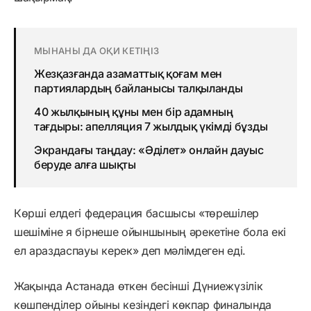
МЫНАНЫ ДА ОҚИ КЕТІҢІЗ
Жезқазғанда азаматтық қоғам мен
партиялардың байланысы талқыланды
40 жылқының құны мен бір адамның
тағдыры: апелляция 7 жылдық үкімді бұзды
Экрандағы таңдау: «Әділет» онлайн дауыс
беруде алға шықты
Көрші елдегі федерация басшысы «төрешілер
шешіміне я бірнеше ойыншының әрекетіне бола екі
ел араздаспауы керек» деп мәлімдеген еді.
Жақында Астанада өткен бесінші Дүниежүзілік
көшпенділер ойыны кезіндегі көкпар финалында