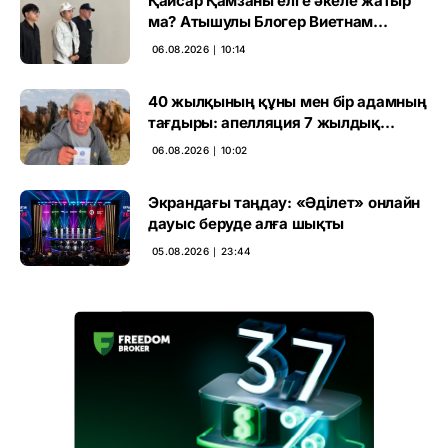
Қайсар Қамзаны елге әкеле жатыр
ма? Атышулы Блогер Виетнам
әуежайында көзге түсті
06.08.2026 ∣ 10:14
40 жылқының құны мен бір адамның
тағдыры: апелляция 7 жылдық
үкімді бұзды
06.08.2026 ∣ 10:02
Экрандағы таңдау: «Әділет» онлайн
дауыс беруде алға шықты
05.08.2026 ∣ 23:44