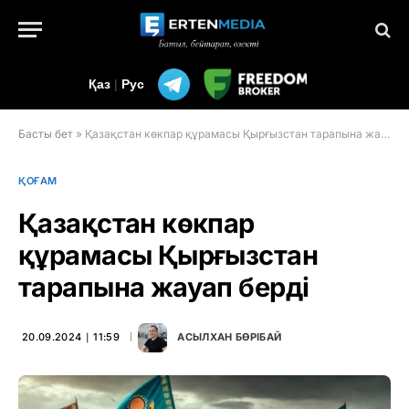
Қаз
|
Рус
Басты бет
»
Қазақстан көкпар құрамасы Қырғызстан тарапына жауап берді
ҚОҒАМ
Қазақстан көкпар
құрамасы Қырғызстан
тарапына жауап берді
20.09.2024 ∣ 11:59
АСЫЛХАН БӨРІБАЙ