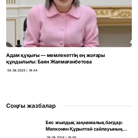
Адам құқығы — мемлекеттің ең жоғары
құндылығы: Баян Жалмағанбетова
04.08.2026 ∣ 18:44
Соңғы жазбалар
Бес жылдық заңнамалық бағдар:
Мелконян Құрылтай сайлауының
маңызын бағалады
06.08.2026 ∣ 18:59