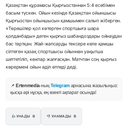
Қазақстан құрамасы Қырғызстаннан 5:4 есебімен
басым түскен. Ойын кезінде Қазақстан ойыншысы
Қырғызстан ойыншысын қамшымен салып жіберген.
«Төрешілер қол көтерген спортшыға шара
қолданбады» деген қырғыз шабандоздары ойнаудан
бас тартқан. Жай-жапсарды тексере келе қамшы
сілтеген қазақ спортшысы ойыннан уақытша
шеттетіліп, көкпар жалғасқан. Матчтан соң қырғыз
көрермені ойын әділ өтпеді деді.
📌
Ertenmedia
-ның
Telegram
арнасына жазылыңыз:
қысқа әрі нұсқа, ең өзекті ақпарат осында!
👍 ҰНАДЫ
0
👎 ҰНАМАДЫ
0