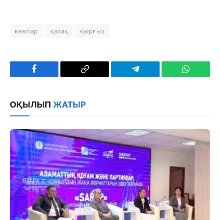
көкпар
қазақ
қырғыз
Facebook
Copy
Telegram
WhatsAp
Link
ОҚЫЛЫП
ЖАТЫР