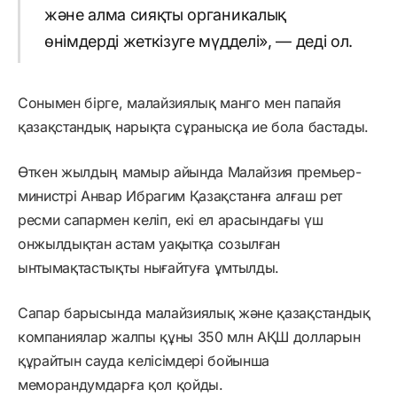
және алма сияқты органикалық
өнімдерді жеткізуге мүдделі», — деді ол.
Сонымен бірге, малайзиялық манго мен папайя
қазақстандық нарықта сұранысқа ие бола бастады.
Өткен жылдың мамыр айында Малайзия премьер-
министрі Анвар Ибрагим Қазақстанға алғаш рет
ресми сапармен келіп, екі ел арасындағы үш
онжылдықтан астам уақытқа созылған
ынтымақтастықты нығайтуға ұмтылды.
Сапар барысында малайзиялық және қазақстандық
компаниялар жалпы құны 350 млн АҚШ долларын
құрайтын сауда келісімдері бойынша
меморандумдарға қол қойды.