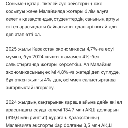
Сонымен қатар, тікелей әуе рейстерінің іске
қосылуы және Малайзияда жоғары білім алуға
келетін қазақстандық студенттердің санының артуы
екі ел арасындағы байланысты одан әрі нығайтады,
деп атап өтті ол.
2025 жылы Қазақстан экономикасы 4,7%-ға өсуі
мүмкін, бұл 2024 жылғы шамамен 4%-бен
салыстырғанда жоғары көрсеткіш. Ал Малайзия
экономикасының өсімі 4,8%-ға жетеді деп күтілуде,
бұл өткен жылғы 4%-дық өсіммен салыстырғанда
айтарлықтай ілгерілеу.
2024 жылдың қаңтарынан қараша айына дейін екі ел
арасындағы сауда көлемі 134,7 млн АҚШ долларын
(619,6 млн ринггит) құраған. Қазақстанның
Малайзияға экспорты бар болғаны 3,5 млн АҚШ