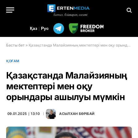
Қаз
|
Рус
Басты бет
»
Қазақстанда Малайзияның мектептері мен оқу орындары ашылуы мүмкін
ҚОҒАМ
Қазақстанда Малайзияның
мектептері мен оқу
орындары ашылуы мүмкін
09.01.2025 ∣ 13:10
АСЫЛХАН БӨРІБАЙ