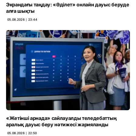
Экрандағы таңдау: «Әділет» онлайн дауыс беруде
алға шықты
05.08.2026 ∣ 23:44
«Жетінші арнада» сайлауалды теледебаттың
аралық дауыс беру нәтижесі жарияланды
05.08.2026 ∣ 22:50