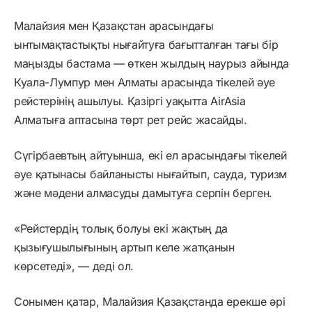
Малайзия мен Қазақстан арасындағы
ынтымақтастықты нығайтуға бағытталған тағы бір
маңызды бастама — өткен жылдың наурыз айында
Куала-Лумпур мен Алматы арасында тікелей әуе
рейстерінің ашылуы. Қазіргі уақытта AirAsia
Алматыға аптасына төрт рет рейс жасайды.
Сүгірбаевтың айтуынша, екі ел арасындағы тікелей
әуе қатынасы байланысты нығайтып, сауда, туризм
және мәдени алмасуды дамытуға серпін берген.
«Рейстердің толық болуы екі жақтың да
қызығушылығының артып келе жатқанын
көрсетеді», — деді ол.
Сонымен қатар, Малайзия Қазақстанда ерекше әрі