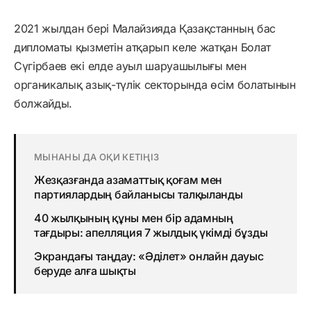
2021 жылдан бері Малайзияда Қазақстанның бас
дипломаты қызметін атқарып келе жатқан Болат
Сүгірбаев екі елде ауыл шаруашылығы мен
органикалық азық-түлік секторында өсім болатынын
болжайды.
МЫНАНЫ ДА ОҚИ КЕТІҢІЗ
Жезқазғанда азаматтық қоғам мен
партиялардың байланысы талқыланды
40 жылқының құны мен бір адамның
тағдыры: апелляция 7 жылдық үкімді бұзды
Экрандағы таңдау: «Әділет» онлайн дауыс
беруде алға шықты