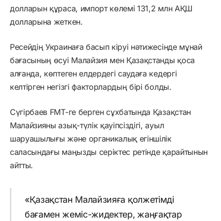
долларын құраса, импорт көлемі 131,2 млн АҚШ
долларына жеткен.
Ресейдің Украинаға басып кіруі нәтижесінде мұнай
бағасының өсуі Малайзия мен Қазақстанды қоса
алғанда, көптеген елдердегі саудаға кедергі
келтірген негізгі факторлардың бірі болды.
Сүгірбаев FMT-ге берген сұхбатында Қазақстан
Малайзияны азық-түлік қауіпсіздігі, ауыл
шаруашылығы және органикалық егіншілік
саласындағы маңызды серіктес ретінде қарайтынын
айтты.
«Қазақстан Малайзияға қолжетімді
бағамен жеміс-жидектер, жаңғақтар