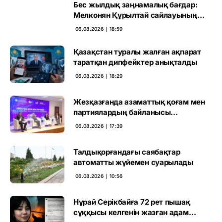
Бес жылдық заңнамалық бағдар:
Мелконян Құрылтай сайлауының
маңызын бағалады
06.08.2026 ∣ 18:59
Қазақстан туралы жалған ақпарат
таратқан дипфейктер анықталды
06.08.2026 ∣ 18:29
Жезқазғанда азаматтық қоғам мен
партиялардың байланысы
талқыланды
06.08.2026 ∣ 17:39
Талдықорғандағы саябақтар
автоматты жүйемен суарылады
06.08.2026 ∣ 10:56
Нұрай Серікбайға 72 рет пышақ
сұққысы келгенін жазған адам