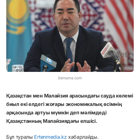
bernama.com
Қазақстан мен Малайзия арасындағы сауда көлемі
биыл екі елдегі жоғары экономикалық өсімнің
арқасында артуы мүмкін
деп мәлімдеді
Қазақстанның Малайзиядағы елшісі.
Бұл туралы
Ertenmedia.kz
хабарлайды.