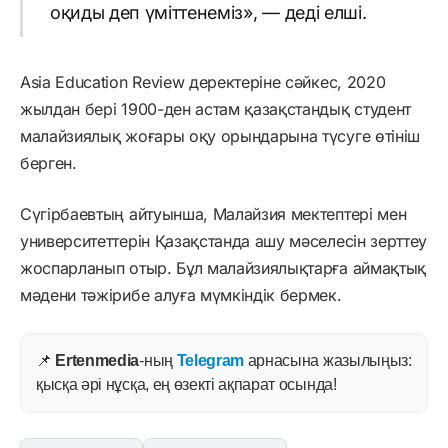
оқиды деп үміттенеміз», — деді елші.
Asia Education Review деректеріне сәйкес, 2020
жылдан бері 1900-ден астам қазақстандық студент
малайзиялық жоғары оқу орындарына түсуге өтініш
берген.
Сүгірбаевтың айтуынша, Малайзия мектептері мен
университеттерін Қазақстанда ашу мәселесін зерттеу
жоспарланып отыр. Бұл малайзиялықтарға аймақтық
мәдени тәжірибе алуға мүмкіндік бермек.
📌
Ertenmedia
-ның
Telegram
арнасына жазылыңыз:
қысқа әрі нұсқа, ең өзекті ақпарат осында!