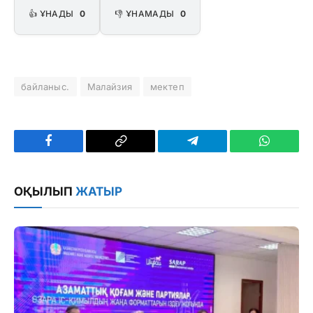
👍 ҰНАДЫ
0
👎 ҰНАМАДЫ
0
байланыс.
Малайзия
мектеп
Facebook
Copy
Telegram
WhatsAp
Link
ОҚЫЛЫП
ЖАТЫР