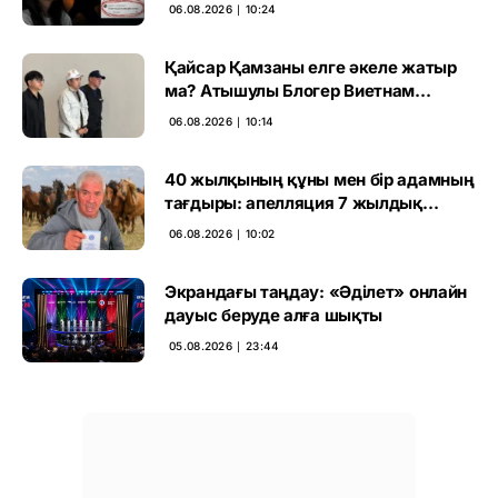
ұсталды
06.08.2026 ∣ 10:24
Қайсар Қамзаны елге әкеле жатыр
ма? Атышулы Блогер Виетнам
әуежайында көзге түсті
06.08.2026 ∣ 10:14
40 жылқының құны мен бір адамның
тағдыры: апелляция 7 жылдық
үкімді бұзды
06.08.2026 ∣ 10:02
Экрандағы таңдау: «Әділет» онлайн
дауыс беруде алға шықты
05.08.2026 ∣ 23:44