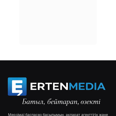
Мерзімді баспасөз басылымын, ақпарат агенттігін және