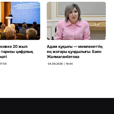
рхивке 20 жыл:
Адам құқығы — мемлекеттің
 тарихы цифрлық
ең жоғары құндылығы: Баян
өшті
Жалмағанбетова
17:55
04.08.2026 ∣ 18:44