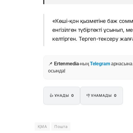
«Көші-қон қызметіне баж сомм
енгізілген түбіртекті ұсынып, 
келтірген. Тергеп-тексеру жал
📌
Ertenmedia
-ның
Telegram
арнасына ж
осында!
👍 ҰНАДЫ
0
👎 ҰНАМАДЫ
0
ҚМА
Пошта