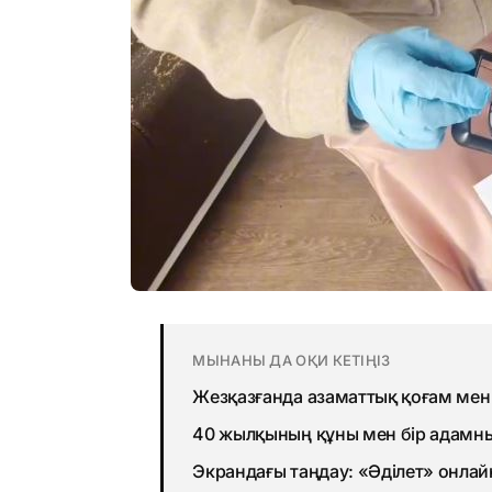
МЫНАНЫ ДА ОҚИ КЕТІҢІЗ
Жезқазғанда азаматтық қоғам ме
40 жылқының құны мен бір адамны
Экрандағы таңдау: «Әділет» онлай