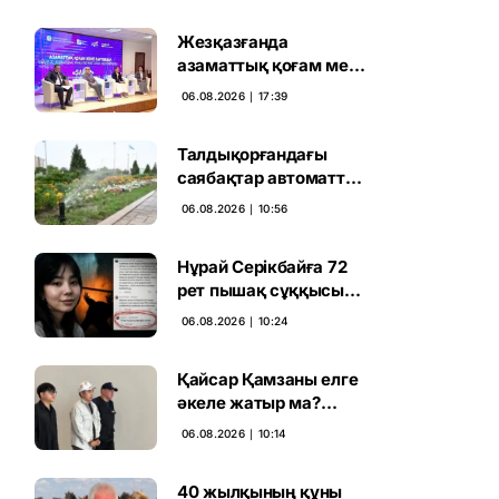
Жезқазғанда
азаматтық қоғам мен
партиялардың
06.08.2026 ∣ 17:39
байланысы
талқыланды
Талдықорғандағы
саябақтар автоматты
жүйемен суарылады
06.08.2026 ∣ 10:56
Нұрай Серікбайға 72
рет пышақ сұққысы
келгенін жазған адам
06.08.2026 ∣ 10:24
ұсталды
Қайсар Қамзаны елге
әкеле жатыр ма?
Атышулы Блогер
06.08.2026 ∣ 10:14
Виетнам әуежайында
көзге түсті
40 жылқының құны