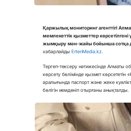
Қаржылық мониторинг агенттігі Алм
мемлекеттік қызметтер көрсетілгені 
жымқыру мән-жайы бойынша сотқа де
хабарлайды
ErtenMedia.kz.
Тергеп-тексеру нәтижесінде Алматы 
көрсету бөлімінде қызмет көрсететін 
аралығында паспорт және жеке куәлік
бөлігін иемденіп отырғаны анықталды.