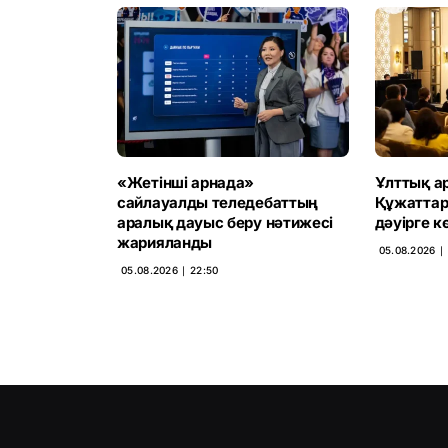
«Жетінші арнада»
Ұлттық а
сайлауалды теледебаттың
Құжаттар
аралық дауыс беру нәтижесі
дәуірге к
жарияланды
05.08.2026 ∣ 
05.08.2026 ∣ 22:50