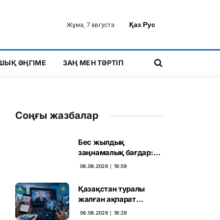
Қаз
|
Рус
Жұма, 7 августа
ШЫҚ ӘҢГІМЕ
ЗАҢ МЕН ТӘРТІП
Соңғы жазбалар
Бес жылдық
заңнамалық бағдар:
Мелконян Құрылтай
06.08.2026 ∣ 18:59
сайлауының маңызын
бағалады
Қазақстан туралы
жалған ақпарат
таратқан дипфейктер
06.08.2026 ∣ 18:29
анықталды