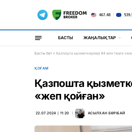
|
467.48
539.
БАСТЫ
ЖАҢАЛЫҚТАР
Басты бет
»
Қазпошта қызметкерлері 84 млн теңге «же
ҚОҒАМ
Қазпошта қызметке
«жеп қойған»
22.07.2024 ∣ 11:20
АСЫЛХАН БӨРІБАЙ