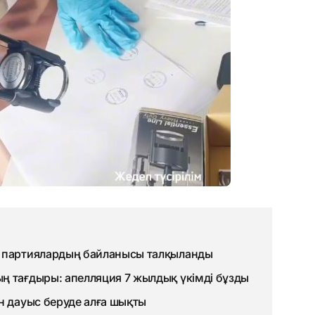
н партиялардың байланысы талқыланды
ң тағдыры: апелляция 7 жылдық үкімді бұзды
н дауыс беруде алға шықты