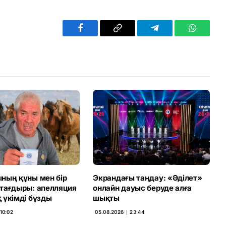
Facebook
Copy
Telegram
WhatsAp
Link
ның құны мен бір
Экрандағы таңдау: «Әділет»
тағдыры: апелляция
онлайн дауыс беруде алға
 үкімді бұзды
шықты
10:02
05.08.2026 ∣ 23:44