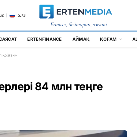
|
52
5.73
САЯСАТ
ERTENFINANCE
АЙМАҚ
ҚОҒАМ
А
п қойған»
рлері 84 млн теңге