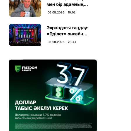
мен бір адамның
тағдыры: апелляция 7
06.08.2026 ∣ 10:02
жылдық үкімді бұзды
Экрандағы таңдау:
«Әділет» онлайн
дауыс беруде алға
05.08.2026 ∣ 23:44
шықты