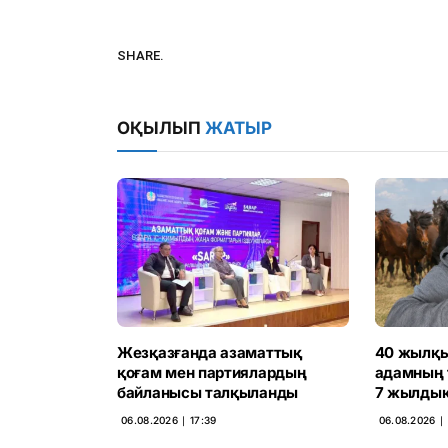
SHARE.
ОҚЫЛЫП
ЖАТЫР
Жезқазғанда азаматтық
40 жылқы
қоғам мен партиялардың
адамның 
байланысы талқыланды
7 жылдық
06.08.2026 ∣ 17:39
06.08.2026 ∣ 