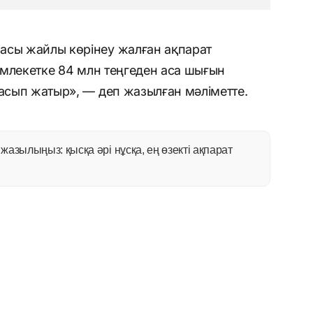
асы жайлы көрінеу жалған ақпарат
мемлекетке 84 млн теңгеден аса шығын
ғасып жатыр», — деп жазылған мәліметте.
азылыңыз: қысқа әрі нұсқа, ең өзекті ақпарат