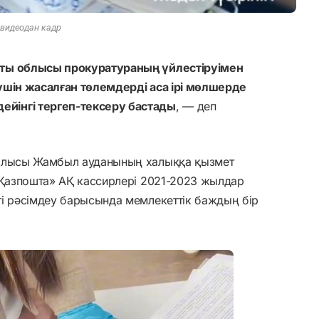
видеодан кадр
аты облысы прокуратураның үйлестіруімен
үшін жасалған төлемдерді аса ірі мөлшерде
йінгі тергеп-тексеру бастады
, — деп
облысы Жамбыл ауданының халыққа қызмет
«Қазпошта» АҚ кассирлері 2021-2023 жылдар
ті рәсімдеу барысында мемлекеттік баждың бір