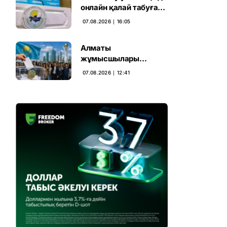
онлайн қалай табуға
болады
07.08.2026 ∣ 16:05
Алматы
жұмысшылары
Құрылтай сайлауына
07.08.2026 ∣ 12:41
үн қосты