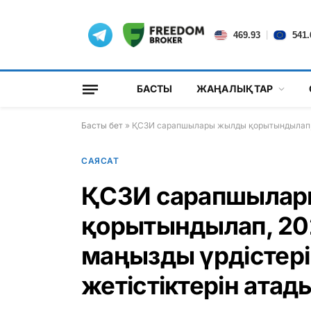
|
469.93
541.
БАСТЫ
ЖАҢАЛЫҚТАР
Басты бет
»
ҚСЗИ сарапшылары жылды қорытындылап, 2
САЯСАТ
ҚСЗИ сарапшыла
қорытындылап, 20
маңызды үрдістері
жетістіктерін атад