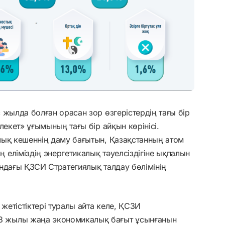
 жылда болған орасан зор өзгерістердің тағы бір
лекет» ұғымының тағы бір айқын көрінісі.
лық кешеннің даму бағытын, Қазақстанның атом
еліміздің энергетикалық тәуелсіздігіне ықпалын
ндағы ҚЗСИ Стратегиялық талдау бөлімінің
етістіктері туралы айта келе, ҚСЗИ
 жылы жаңа экономикалық бағыт ұсынғанын