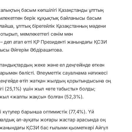
халықтың басым көпшілігі Қазақстанды ұлттың
емлекетпен берік құқықтық байланысы басым
лайша, ұлттық бірегейлік Қазақстанның мәдени
а отырып, мемлекеттегі сенім мен
 – деп атап өтті ҚР Президенті жанындағы ҚСЗИ
шысы Әйгерім Әбдірашитова.
тандықтардың жеке және ел деңгейінде өткен
ымен бөлісті. Әлеуметтік сауалнама нәтижесі
деңгейде өтіп жатқан жылдың қорытындысына оң
ігі (25,1%) үшін жыл «өте табысты» болды;
жыл «жалпы жақсы» болған (52,3%).
 күтулер барынша оптимистік (77,4%). Үй
алдық әл-ауқаты жоғары жастар арасында оң
і жанындағы ҚСЗИ бас ғылыми қызметкері Айгүл