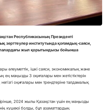
ақстан Республикасының Президенті
ық зерттеулер институтында қоғамдық-саяси,
алалардағы жыл қорытындысы бойынша
ры әлеуметтік, ішкі саяси, экономикалық және
 ең маңызды 3 оқиғалары мен жетістіктерін
негізгі оқиғалары мен трендтеріне талдамалық
рінше, 2024 жылы Қазақстан үшін ең маңызды
нің күшеюі болды, бұл азаматтардың