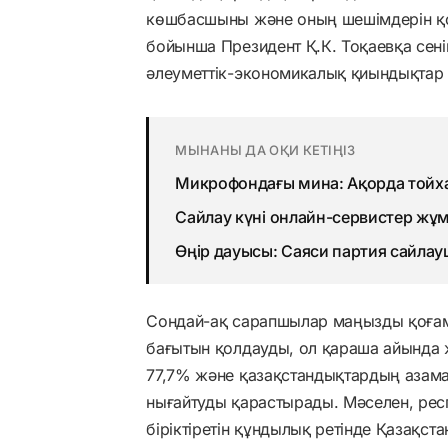
көшбасшыны және оның шешімдерін қо
бойынша Президент Қ.К. Тоқаевқа сен
әлеуметтік-экономикалық қиындықтар
МЫНАНЫ ДА ОҚИ КЕТІҢІЗ
Микрофондағы мина: Ақорда тойха
Сайлау күні онлайн-сервистер жұм
Өңір дауысы: Саяси партия сайлауш
Сондай-ақ сарапшылар маңызды қоғам
бағытын қолдауды, ол қараша айында ж
77,7% және қазақстандықтардың азамат
нығайтуды қарастырады. Мәселен, ре
біріктіретін құндылық ретінде Қазақс