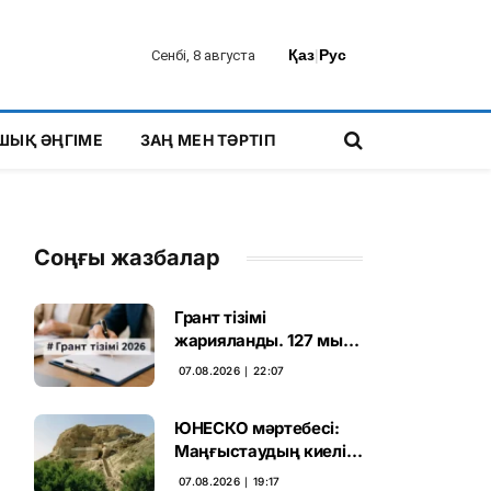
Қаз
|
Рус
Сенбі, 8 августа
ШЫҚ ӘҢГІМЕ
ЗАҢ МЕН ТӘРТІП
Соңғы жазбалар
Грант тізімі
жарияланды. 127 мың
талапкердің
07.08.2026 ∣ 22:07
бәсекесінен 75 мыңы
өтті
ЮНЕСКО мәртебесі:
Маңғыстаудың киелі
мұрасын қорғаудың
07.08.2026 ∣ 19:17