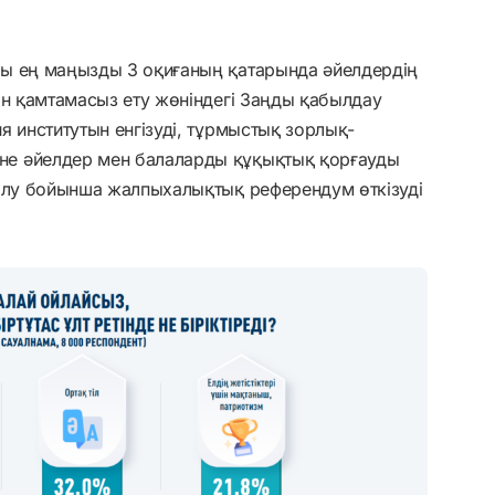
ы ең маңызды 3 оқиғаның қатарында әйелдердің
ін қамтамасыз ету жөніндегі Заңды қабылдау
я институтын енгізуді, тұрмыстық зорлық-
е әйелдер мен балаларды құқықтық қорғауды
салу бойынша жалпыхалықтық референдум өткізуді