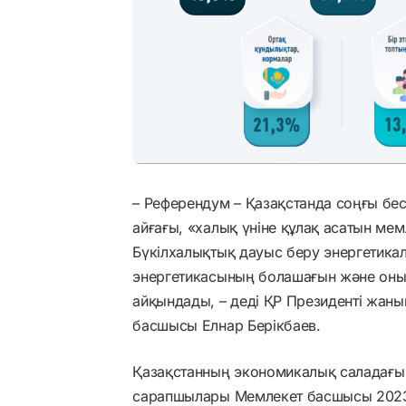
– Референдум – Қазақстанда соңғы бес
айғағы, «халық үніне құлақ асатын мем
Бүкілхалықтық дауыс беру энергетика
энергетикасының болашағын және оның 
айқындады, – деді ҚР Президенті жаны
басшысы Елнар Берікбаев.
Қазақстанның экономикалық саладағы ж
сарапшылары Мемлекет басшысы 2023