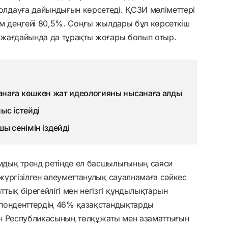
лдауға дайындығын көрсетеді. ҚСЗИ мәліметтері
ім деңгейі 80,5%. Соңғы жылдары бұл көрсеткіш
 жағдайында да тұрақты жоғары болып отыр.
наға көшкен жат идеологияны нысанаға алды
ыс істейді
ы сенімін іздейді
дық тренд ретінде ел басшылығының саяси
үргізілген әлеуметтанулық сауалнамаға сәйкес
тық бірегейлігі мен негізгі құндылықтарын
спонденттердің 46% қазақстандықтарды
тан Республикасының төлқұжаты мен азаматтығын