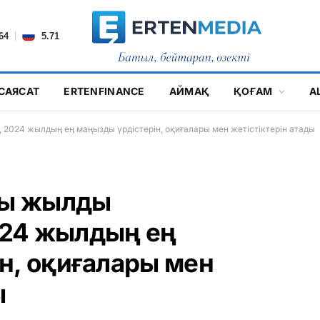
|
64
5.71
САЯСАТ
ERTENFINANCE
АЙМАҚ
ҚОҒАМ
А
024 жылдың ең маңызды үрдістерін, оқиғалары мен жетістіктерін атады
ры жылды
24 жылдың ең
н, оқиғалары мен
ы