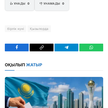
👍 ҰНАДЫ
0
👎 ҰНАМАДЫ
0
бірлік күні
Қызылорда
Facebook
Copy
Telegram
WhatsAp
Link
ОҚЫЛЫП
ЖАТЫР