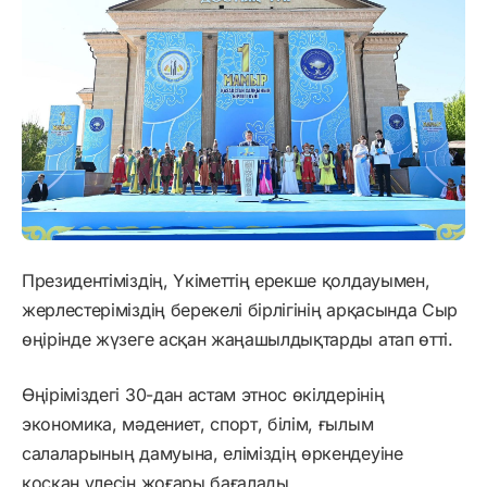
Президентіміздің, Үкіметтің ерекше қолдауымен,
жерлестеріміздің берекелі бірлігінің арқасында Сыр
өңірінде жүзеге асқан жаңашылдықтарды атап өтті.
Өңіріміздегі 30-дан астам этнос өкілдерінің
экономика, мәдениет, спорт, білім, ғылым
салаларының дамуына, еліміздің өркендеуіне
қосқан үлесін жоғары бағалады.