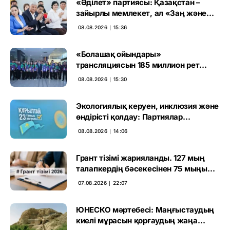
«Әділет» партиясы: Қазақстан –
зайырлы мемлекет, ал «Заң және
тәртіп» қағидаты баршаға міндетті
08.08.2026 ∣ 15:36
«Болашақ ойындары»
трансляциясын 185 миллион рет
көрген
08.08.2026 ∣ 15:30
Экологиялық керуен, инклюзия және
өндірісті қолдау: Партиялар
өңірлерде қандай мәселе көтерді
08.08.2026 ∣ 14:06
Грант тізімі жарияланды. 127 мың
талапкердің бәсекесінен 75 мыңы
өтті
07.08.2026 ∣ 22:07
ЮНЕСКО мәртебесі: Маңғыстаудың
киелі мұрасын қорғаудың жаңа