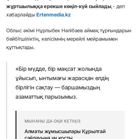
жұртшылыққа ерекше көңіл-күй сыйлады
,- деп
хабарлайды
Ertenmedia.kz
Облыс әкімі Нұрлыбек Нәлібаев аймақ тұрғындарын
бейбітшіліктің, келісімнің мерейлі мейрамымен
құттықтады.
«Бір мүдде, бір мақсат жолында
ұйысып, ынтымағы жарасқан елдің
бірлігін сақтау — баршамыздың
азаматтық парызымыз.
МЫНАНЫ ДА ОҚИ КЕТІҢІЗ
Алматы жұмысшылары Құрылтай
сайлауына үн қосты