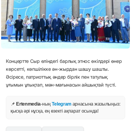
Концертте Сыр еліндегі барлық этнос өкілдері өнер
көрсетті, көпшілікке ән-жырдан шашу шашты.
Әсіресе, патриоттық әндер бірлік пен татулық
ұғымын ұлықтап, мән-мағынасын айшықтай түсті.
📌
Ertenmedia
-ның
Telegram
арнасына жазылыңыз:
қысқа әрі нұсқа, ең өзекті ақпарат осында!