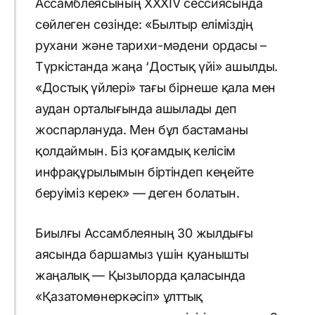
Ассамблеясының XXXIV сессиясында
сөйлеген сөзінде: «Былтыр еліміздің
рухани және тарихи-мәдени ордасы –
Түркістанда жаңа ‘Достық үйі» ашылды.
«Достық үйлері» тағы бірнеше қала мен
аудан орталығында ашылады деп
жоспарлануда. Мен бұл бастаманы
қолдаймын. Біз қоғамдық келісім
инфрақұрылымын біртіндеп кеңейте
беруіміз керек» — деген болатын.
Биылғы Ассамблеяның 30 жылдығы
аясында баршамыз үшін қуанышты
жаңалық — Қызылорда қаласында
«Қазатомөнеркәсіп» ұлттық