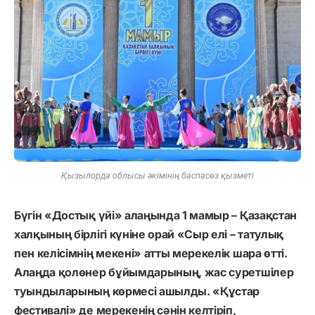
Қызылорда облысы әкімінің баспасөз қызметі
Бүгін «Достық үйі» алаңында 1 мамыр – Қазақстан
халқының бірлігі күніне орай «Сыр елі – татулық
пен келісімнің мекені» атты мерекелік шара өтті.
Алаңда қолөнер бұйымдарының, жас суретшілер
туындыларының көрмесі ашылды. «Құстар
фестивалі» де мерекенің сәнін келтіріп,