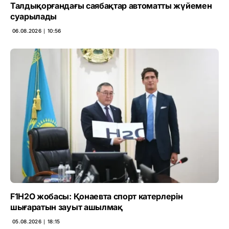
Талдықорғандағы саябақтар автоматты жүйемен
суарылады
06.08.2026 ∣ 10:56
F1H2O жобасы: Қонаевта спорт катерлерін
шығаратын зауыт ашылмақ
05.08.2026 ∣ 18:15