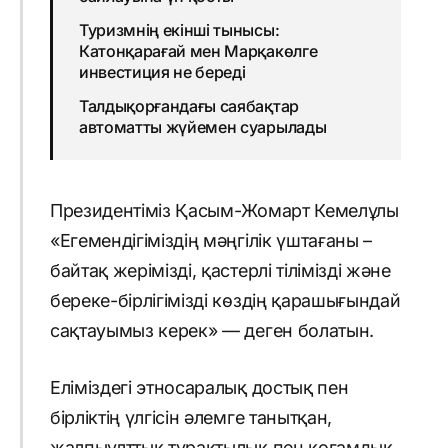
Туризмнің екінші тынысы:
Катонқарағай мен Марқакөлге
инвестиция не береді
Талдықорғандағы саябақтар
автоматты жүйемен суарылады
Президентіміз Қасым-Жомарт Кемелұлы
«Егемендігіміздің мәңгілік үштағаны –
байтақ жерімізді, қастерлі тілімізді және
береке-бірлігімізді көздің қарашығындай
сақтауымыз керек» — деген болатын.
Еліміздегі этносаралық достық пен
бірліктің үлгісін әлемге танытқан,
жалпыұлттық тұрақтылық пен қоғамдық