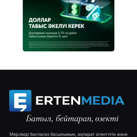
Мерзімді баспасөз басылымын, ақпарат агенттігін және