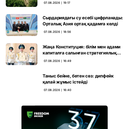
кезеңі басталды
07.08.2026 ∣ 19:17
Сырдариядағы су есебі цифрланады:
Орталық Азия ортақ қадамға келді
07.08.2026 ∣ 18:56
Жаңа Конституция: білім мен адами
капиталға салынған стратегиялық
негіз
07.08.2026 ∣ 16:49
Таныс бейне, бөтен сөз: дипфейк
қалай жұмыс істейді
07.08.2026 ∣ 16:40