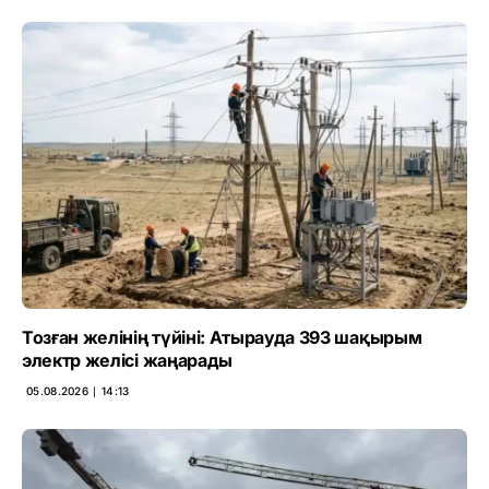
Тозған желінің түйіні: Атырауда 393 шақырым
электр желісі жаңарады
05.08.2026 ∣ 14:13