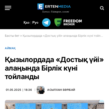
Қаз
|
Рус
Басты бет
»
Қызылордада «Достық үйі» алаңында Бірлік күні тойланды
АЙМАҚ
Қызылордада «Достық үйі»
алаңында Бірлік күні
тойланды
01.05.2025 ∣ 18:36
АСЫЛХАН БӨРІБАЙ