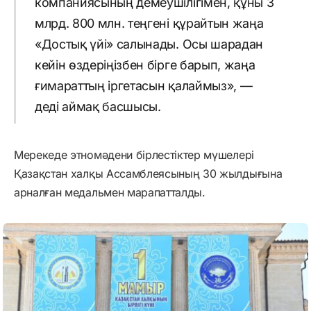
компаниясының демеушілігімен, құны 3
млрд. 800 млн. теңгені құрайтын жаңа
«Достық үйі» салынады. Осы шарадан
кейін өздеріңізбен бірге барып, жаңа
ғимараттың іргетасын қалаймыз», —
деді аймақ басшысы.
Мерекеде этномәдени бірлестіктер мүшелері
Қазақстан халқы Ассамблеясының 30 жылдығына
арналған медальмен марапатталды.