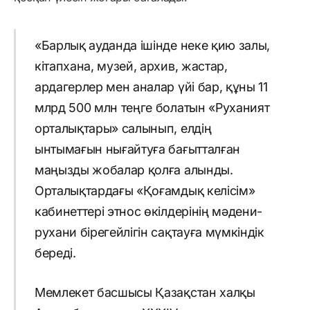
«Барлық ауданда ішінде неке қию залы,
кітапхана, музей, архив, жастар,
ардагерлер мен аналар үйі бар, құны 11
млрд 500 млн теңге болатын «Руханият
орталықтары» салынып, елдің
ынтымағын нығайтуға бағытталған
маңызды жобалар қолға алынды.
Орталықтардағы «Қоғамдық келісім»
кабинеттері этнос өкілдерінің мәдени-
рухани бірегейлігін сақтауға мүмкіндік
береді.
Мемлекет басшысы Қазақстан халқы