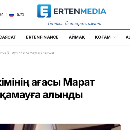
|
64
5.71
САЯСАТ
ERTENFINANCE
АЙМАҚ
ҚОҒАМ
А
нов 5 тәулікке қамауға алынды
імінің ағасы Марат
е қамауға алынды