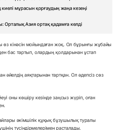
киелі мұрасын қорғаудың жаңа кезеңі
: Орталық Азия ортақ қадамға келді
 өз кінәсін мойындаған жоқ. Ол бұрынғы жұбайы
ден бас тартып, олардың қолдарынан ұстап
н әйелдің аяқтарынан тартқан. Ол әдепсіз сөз
еуі оны көшіру кезінде заңсыз жүріп, оған
ен.
йлары әкімшілік құқық бұзушылық туралы
шінің түсіндірмелерімен расталады.