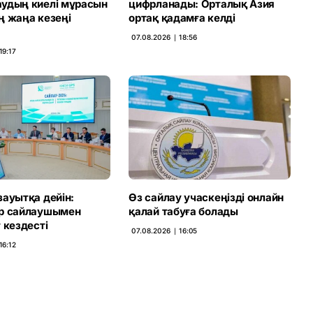
удың киелі мұрасын
цифрланады: Орталық Азия
ң жаңа кезеңі
ортақ қадамға келді
07.08.2026 ∣ 18:56
19:17
зауытқа дейін:
Өз сайлау учаскеңізді онлайн
р сайлаушымен
қалай табуға болады
 кездесті
07.08.2026 ∣ 16:05
16:12