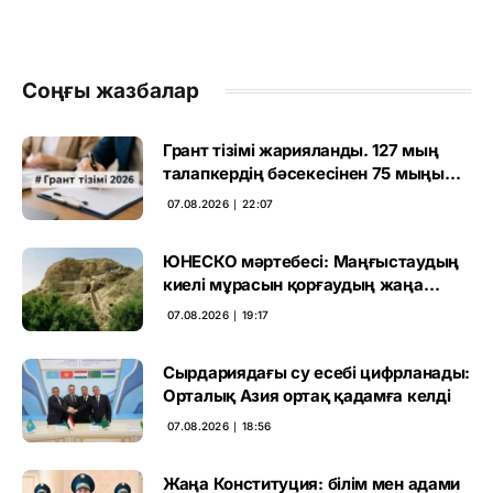
Соңғы жазбалар
Грант тізімі жарияланды. 127 мың
талапкердің бәсекесінен 75 мыңы
өтті
07.08.2026 ∣ 22:07
ЮНЕСКО мәртебесі: Маңғыстаудың
киелі мұрасын қорғаудың жаңа
кезеңі басталды
07.08.2026 ∣ 19:17
Сырдариядағы су есебі цифрланады:
Орталық Азия ортақ қадамға келді
07.08.2026 ∣ 18:56
Жаңа Конституция: білім мен адами