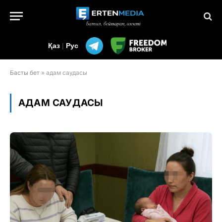
Қаз
|
Рус
Басты бет
»
адам саудасы
АДАМ САУДАСЫ