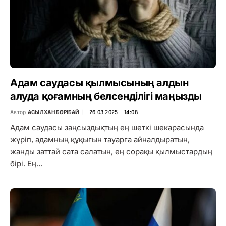
Адам саудасы қылмысының алдын
алуда қоғамның белсенділігі маңызды
Автор
АСЫЛХАН БӨРІБАЙ
26.03.2025 ∣ 14:08
Адам саудасы заңсыздықтың ең шеткі шекарасында
жүріп, адамның құқығын тауарға айналдыратын,
жанды заттай сата салатын, ең сорақы қылмыстардың
бірі. Ең…