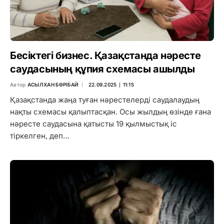
Бесіктегі бизнес. Қазақстанда нәресте
саудасының құпия схемасы ашылды
Автор
АСЫЛХАН БӨРІБАЙ
22.09.2025 ∣ 11:15
Қазақстанда жаңа туған нәрестелерді саудалаудың
нақты схемасы қалыптасқан. Осы жылдың өзінде ғана
нәресте саудасына қатысты 19 қылмыстық іс
тіркелген, деп…