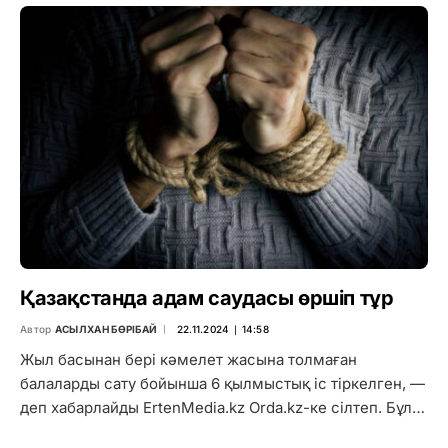
Қазақстанда адам саудасы өршіп тұр
Автор
АСЫЛХАН БӨРІБАЙ
22.11.2024 ∣ 14:58
Жыл басынан бері кәмелет жасына толмаған
балаларды сату бойынша 6 қылмыстық іс тіркелген, —
деп хабарлайды ErtenMedia.kz Orda.kz-ке сілтеп. Бұл…