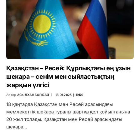
Қазақстан – Ресей: Құрлықтағы ең ұзын
шекара – сенім мен сыйластықтың
жарқын үлгісі
Автор
АСЫЛХАН БӨРІБАЙ
18.01.2025 ∣ 11:50
18 қаңтарда Қазақстан мен Ресей арасындағы
мемлекеттік шекара туралы шартқа қол қойылғанына
20 жыл толады. Қазақстан мен Ресей арасындағы
шекара…