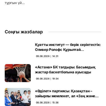
тұрғын үй…
Соңғы жазбалар
Қуатты институт — берік серіктестік:
Оливер Ролофс Құрылтай
сайлауының маңызын бағалады
09.08.2026 ∣ 14:31
«Астана» БК тағдыры: Басымдық
жастар баскетболына ауысады
08.08.2026 ∣ 19:34
«Әділет» партиясы: Қазақстан –
зайырлы мемлекет, ал «Заң және
тәртіп» қағидаты баршаға міндетті
08.08.2026 ∣ 15:36