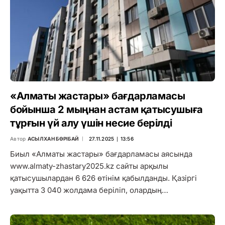
«Алматы жастары» бағдарламасы
бойынша 2 мыңнан астам қатысушыға
тұрғын үй алу үшін несие берілді
Автор
АСЫЛХАН БӨРІБАЙ
27.11.2025 ∣ 13:56
Биыл «Алматы жастары» бағдарламасы аясында
www.almaty-zhastary2025.kz сайты арқылы
қатысушылардан 6 626 өтінім қабылданды. Қазіргі
уақытта 3 040 жолдама беріліп, олардың…