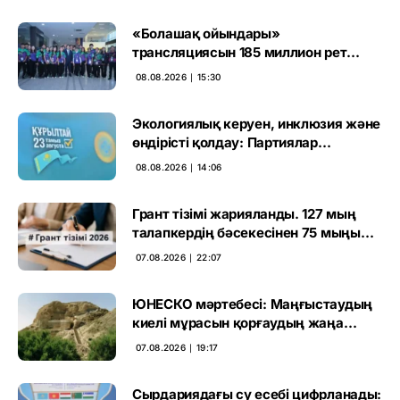
«Болашақ ойындары»
трансляциясын 185 миллион рет
көрген
08.08.2026 ∣ 15:30
Экологиялық керуен, инклюзия және
өндірісті қолдау: Партиялар
өңірлерде қандай мәселе көтерді
08.08.2026 ∣ 14:06
Грант тізімі жарияланды. 127 мың
талапкердің бәсекесінен 75 мыңы
өтті
07.08.2026 ∣ 22:07
ЮНЕСКО мәртебесі: Маңғыстаудың
киелі мұрасын қорғаудың жаңа
кезеңі басталды
07.08.2026 ∣ 19:17
Сырдариядағы су есебі цифрланады: