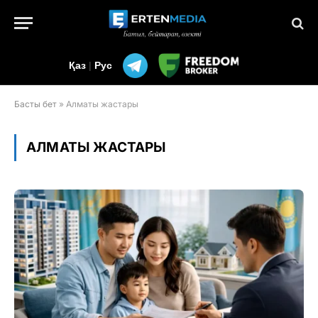
Қаз
|
Рус
Басты бет
»
Алматы жастары
АЛМАТЫ ЖАСТАРЫ