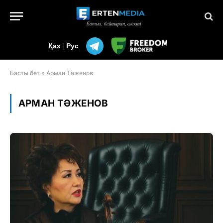
Қаз
|
Рус
Басты бет
»
Арман Тәженов
АРМАН ТӘЖЕНОВ