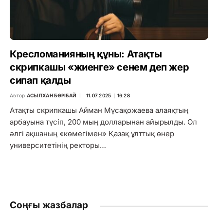
Кресломанияның құны: Атақты
скрипкашы «жиенге» сенем деп жер
сипап қалды
Автор
АСЫЛХАН БӨРІБАЙ
11.07.2025 ∣ 16:28
Атақты скрипкашы Айман Мұсақожаева алаяқтың
арбауына түсіп, 200 мың долларынан айырылды. Ол
әлгі ақшаның «көмегімен» Қазақ ұлттық өнер
университетінің ректоры…
Соңғы жазбалар