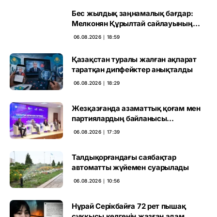
Бес жылдық заңнамалық бағдар:
Мелконян Құрылтай сайлауының
маңызын бағалады
06.08.2026 ∣ 18:59
Қазақстан туралы жалған ақпарат
таратқан дипфейктер анықталды
06.08.2026 ∣ 18:29
Жезқазғанда азаматтық қоғам мен
партиялардың байланысы
талқыланды
06.08.2026 ∣ 17:39
Талдықорғандағы саябақтар
автоматты жүйемен суарылады
06.08.2026 ∣ 10:56
Нұрай Серікбайға 72 рет пышақ
сұққысы келгенін жазған адам