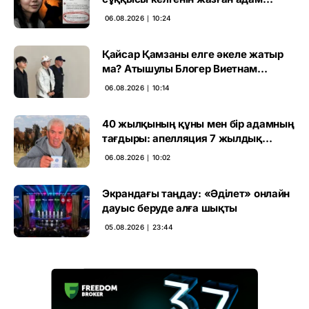
ұсталды
06.08.2026 ∣ 10:24
Қайсар Қамзаны елге әкеле жатыр
ма? Атышулы Блогер Виетнам
әуежайында көзге түсті
06.08.2026 ∣ 10:14
40 жылқының құны мен бір адамның
тағдыры: апелляция 7 жылдық
үкімді бұзды
06.08.2026 ∣ 10:02
Экрандағы таңдау: «Әділет» онлайн
дауыс беруде алға шықты
05.08.2026 ∣ 23:44