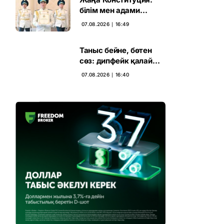
білім мен адами
капиталға салынған
07.08.2026 ∣ 16:49
стратегиялық негіз
Таныс бейне, бөтен
сөз: дипфейк қалай
жұмыс істейді
07.08.2026 ∣ 16:40