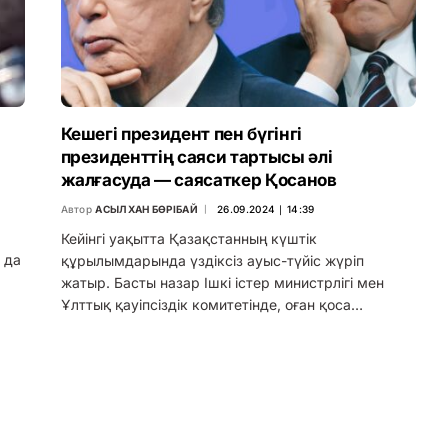
Кешегі президент пен бүгінгі
президенттің саяси тартысы әлі
жалғасуда — саясаткер Қосанов
Автор
АСЫЛХАН БӨРІБАЙ
26.09.2024 ∣ 14:39
Кейінгі уақытта Қазақстанның күштік
 да
құрылымдарында үздіксіз ауыс-түйіс жүріп
жатыр. Басты назар Ішкі істер министрлігі мен
Ұлттық қауіпсіздік комитетінде, оған қоса…