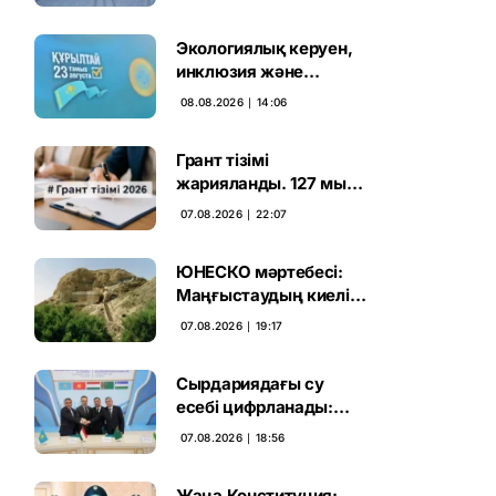
Экологиялық керуен,
инклюзия және
өндірісті қолдау:
08.08.2026 ∣ 14:06
Партиялар өңірлерде
қандай мәселе көтерді
Грант тізімі
жарияланды. 127 мың
талапкердің
07.08.2026 ∣ 22:07
бәсекесінен 75 мыңы
өтті
ЮНЕСКО мәртебесі:
Маңғыстаудың киелі
мұрасын қорғаудың
07.08.2026 ∣ 19:17
жаңа кезеңі басталды
Сырдариядағы су
есебі цифрланады:
Орталық Азия ортақ
07.08.2026 ∣ 18:56
қадамға келді
Жаңа Конституция: