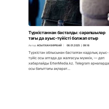
Түркістаннан басталды: сарапшылар
тағы да ауыс-түйісті болжап отыр
Автор
АСЫЛХАН БӨРІБАЙ
08.01.2025 ∣ 09:16
Түркістан облысынан басталған кадрлық ауыс-
түйіс осы аптада да жалғасуы мүмкін, — деп
хабарлайды ErtenMedia.kz. Telegram арналарда
осы бағыттағы ақпарат…