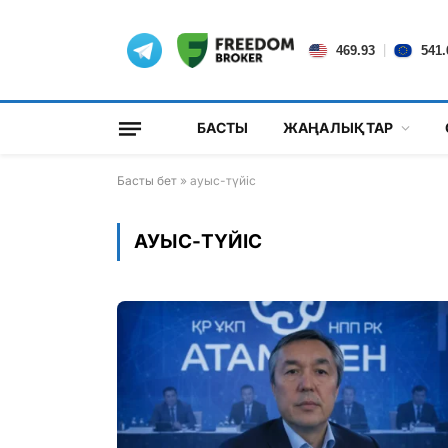
|
469.93
541.
БАСТЫ
ЖАҢАЛЫҚТАР
Басты бет
»
ауыс-түйіс
АУЫС-ТҮЙІС