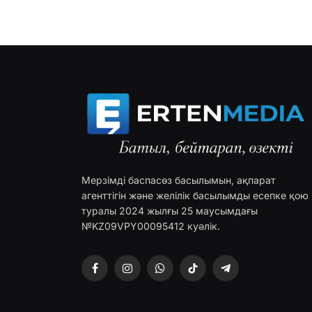
Мерзімді баспасөз басылымын, ақпарат
агенттігін және желілік басылымды есепке қою
туралы 2024 жылғы 25 маусымдағы
№KZ09VPY00095412 куәлік.
Facebook
Instagram
WhatsApp
TikTok
Telegram