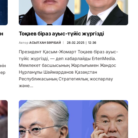
ан
Тоқаев біраз ауыс-түйіс жүргізді
Автор
АСЫЛХАН БӨРІБАЙ
28.02.2025 ∣ 12:36
Президент Қасым-Жомарт Тоқаев біраз ауыс-
түйіс жүргізді, — деп хабарлайды ErtenMedia.
Мемлекет басшысының Жарлығымен Жандос
нін
Нұрланұлы Шаймарданов Қазақстан
лер
Республикасының Стратегиялық жоспарлау
және…