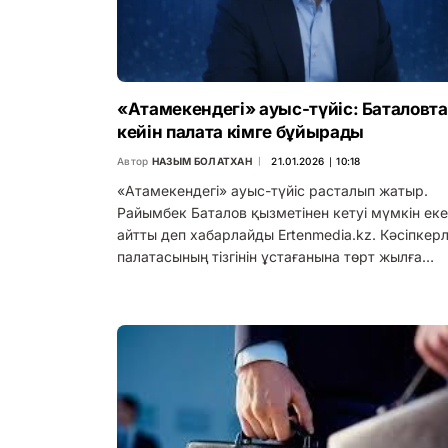
«Атамекендегі» ауыс-түйіс: Баталовт
кейін палата кімге бұйырады
Автор
НАЗЫМ БОЛАТХАН
21.01.2026 ∣ 10:18
«Атамекендегі» ауыс-түйіс расталып жатыр.
Райымбек Баталов қызметінен кетуі мүмкін еке
айтты деп хабарлайды Ertenmedia.kz. Кәсіпкер
палатасының тізгінін ұстағанына төрт жылға…