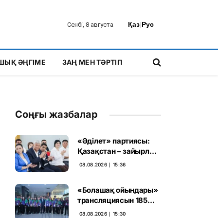
Қаз
|
Рус
Сенбі, 8 августа
ШЫҚ ӘҢГІМЕ
ЗАҢ МЕН ТӘРТІП
Соңғы жазбалар
«Әділет» партиясы:
Қазақстан – зайырлы
мемлекет, ал «Заң
08.08.2026 ∣ 15:36
және тәртіп» қағидаты
баршаға міндетті
«Болашақ ойындары»
трансляциясын 185
миллион рет көрген
08.08.2026 ∣ 15:30