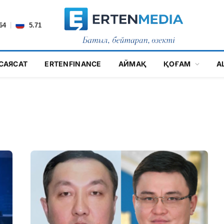
|
64
5.71
САЯСАТ
ERTENFINANCE
АЙМАҚ
ҚОҒАМ
А