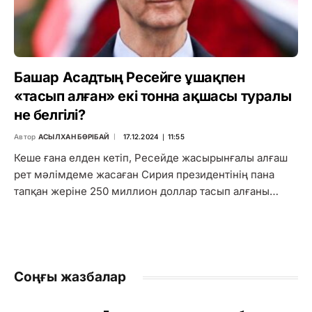
Башар Асадтың Ресейге ұшақпен
«тасып алған» екі тонна ақшасы туралы
не белгілі?
Автор
АСЫЛХАН БӨРІБАЙ
17.12.2024 ∣ 11:55
Кеше ғана елден кетіп, Ресейде жасырынғалы алғаш
рет мәлімдеме жасаған Сирия президентінің пана
тапқан жеріне 250 миллион доллар тасып алғаны…
Соңғы жазбалар