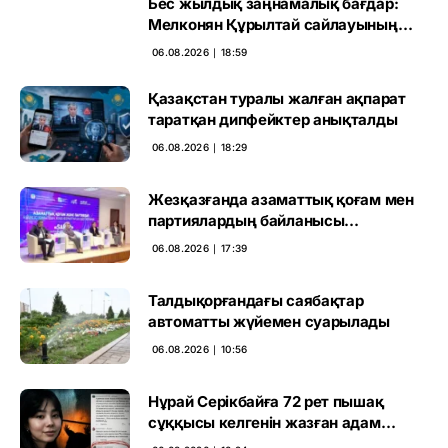
Бес жылдық заңнамалық бағдар:
Мелконян Құрылтай сайлауының
маңызын бағалады
06.08.2026 ∣ 18:59
Қазақстан туралы жалған ақпарат
таратқан дипфейктер анықталды
06.08.2026 ∣ 18:29
Жезқазғанда азаматтық қоғам мен
партиялардың байланысы
талқыланды
06.08.2026 ∣ 17:39
Талдықорғандағы саябақтар
автоматты жүйемен суарылады
06.08.2026 ∣ 10:56
Нұрай Серікбайға 72 рет пышақ
сұққысы келгенін жазған адам
ұсталды