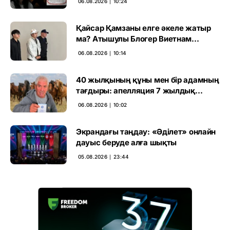
06.08.2026 ∣ 10:24
Қайсар Қамзаны елге әкеле жатыр
ма? Атышулы Блогер Виетнам
әуежайында көзге түсті
06.08.2026 ∣ 10:14
40 жылқының құны мен бір адамның
тағдыры: апелляция 7 жылдық
үкімді бұзды
06.08.2026 ∣ 10:02
Экрандағы таңдау: «Әділет» онлайн
дауыс беруде алға шықты
05.08.2026 ∣ 23:44