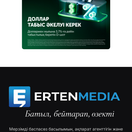
Мерзімді баспасөз басылымын, ақпарат агенттігін және