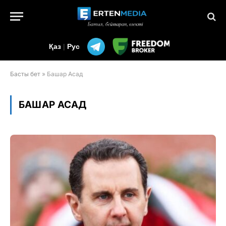
Қаз
|
Рус
Басты бет
»
Башар Асад
БАШАР АСАД