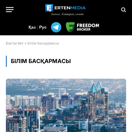
Қаз
|
Рус
Басты бет
»
Білім басқармасы
БІЛІМ БАСҚАРМАСЫ