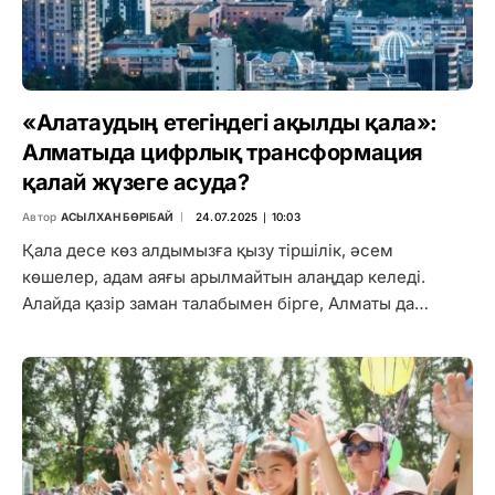
«Алатаудың етегіндегі ақылды қала»:
Алматыда цифрлық трансформация
қалай жүзеге асуда?
Автор
АСЫЛХАН БӨРІБАЙ
24.07.2025 ∣ 10:03
Қала десе көз алдымызға қызу тіршілік, әсем
көшелер, адам аяғы арылмайтын алаңдар келеді.
Алайда қазір заман талабымен бірге, Алматы да…