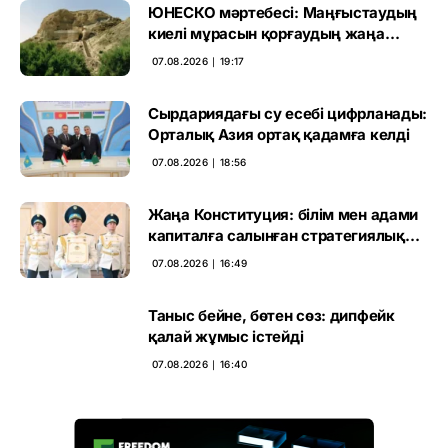
ЮНЕСКО мәртебесі: Маңғыстаудың
киелі мұрасын қорғаудың жаңа
кезеңі басталды
07.08.2026 ∣ 19:17
Сырдариядағы су есебі цифрланады:
Орталық Азия ортақ қадамға келді
07.08.2026 ∣ 18:56
Жаңа Конституция: білім мен адами
капиталға салынған стратегиялық
негіз
07.08.2026 ∣ 16:49
Таныс бейне, бөтен сөз: дипфейк
қалай жұмыс істейді
07.08.2026 ∣ 16:40