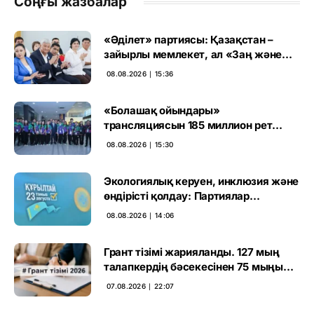
Соңғы жазбалар
«Әділет» партиясы: Қазақстан –
зайырлы мемлекет, ал «Заң және
тәртіп» қағидаты баршаға міндетті
08.08.2026 ∣ 15:36
«Болашақ ойындары»
трансляциясын 185 миллион рет
көрген
08.08.2026 ∣ 15:30
Экологиялық керуен, инклюзия және
өндірісті қолдау: Партиялар
өңірлерде қандай мәселе көтерді
08.08.2026 ∣ 14:06
Грант тізімі жарияланды. 127 мың
талапкердің бәсекесінен 75 мыңы
өтті
07.08.2026 ∣ 22:07