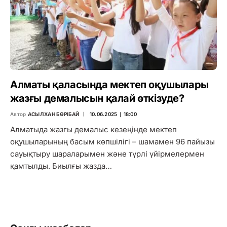
Алматы қаласында мектеп оқушылары
жазғы демалысын қалай өткізуде?
Автор
АСЫЛХАН БӨРІБАЙ
10.06.2025 ∣ 18:00
Алматыда жазғы демалыс кезеңінде мектеп
оқушыларының басым көпшілігі – шамамен 96 пайызы
сауықтыру шараларымен және түрлі үйірмелермен
қамтылды. Биылғы жазда…