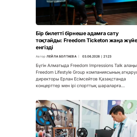
Бір билетті бірнеше адамға сату
тоқтайды: Freedom Ticketon жаңа жүй
енгізді
Автор
ЛЕЙЛА БОЛТАЕВА
03.06.2026 ∣ 21:23
Бүгін Алматыда Freedom Impressions Talk алаң
Freedom Lifestyle Group компаниясының атқар
директоры Ерлан Есімсейтов Қазақстанда
концерттер мен ірі спорттық шараларға…