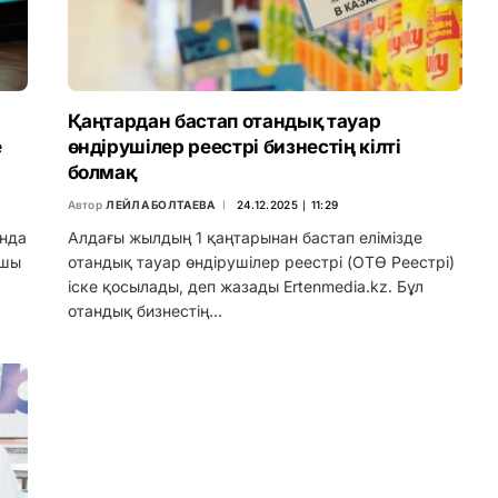
Қаңтардан бастап отандық тауар
е
өндірушілер реестрі бизнестің кілті
болмақ
Автор
ЛЕЙЛА БОЛТАЕВА
24.12.2025 ∣ 11:29
ында
Алдағы жылдың 1 қаңтарынан бастап елімізде
ушы
отандық тауар өндірушілер реестрі (ОТӨ Реестрі)
іске қосылады, деп жазады Ertenmedia.kz. Бұл
отандық бизнестің…