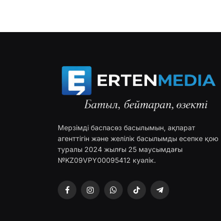
Мерзімді баспасөз басылымын, ақпарат
агенттігін және желілік басылымды есепке қою
туралы 2024 жылғы 25 маусымдағы
№KZ09VPY00095412 куәлік.
Facebook
Instagram
WhatsApp
TikTok
Telegram