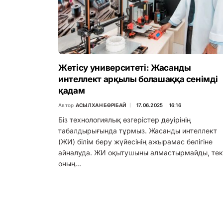
Жетісу университеті: Жасанды
интеллект арқылы болашаққа сенімді
қадам
Автор
АСЫЛХАН БӨРІБАЙ
17.06.2025 ∣ 16:16
Біз технологиялық өзгерістер дәуірінің
табалдырығында тұрмыз. Жасанды интеллект
(ЖИ) білім беру жүйесінің ажырамас бөлігіне
айналуда. ЖИ оқытушыны алмастырмайды, тек
оның…