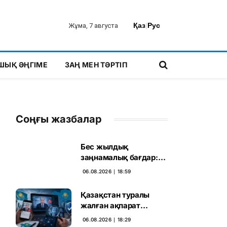
Қаз
|
Рус
Жұма, 7 августа
ШЫҚ ӘҢГІМЕ
ЗАҢ МЕН ТӘРТІП
Соңғы жазбалар
Бес жылдық
заңнамалық бағдар:
Мелконян Құрылтай
06.08.2026 ∣ 18:59
сайлауының маңызын
бағалады
Қазақстан туралы
жалған ақпарат
таратқан дипфейктер
06.08.2026 ∣ 18:29
анықталды