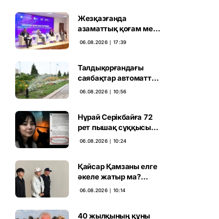
Жезқазғанда
азаматтық қоғам мен
партиялардың
06.08.2026 ∣ 17:39
байланысы
талқыланды
Талдықорғандағы
саябақтар автоматты
жүйемен суарылады
06.08.2026 ∣ 10:56
Нұрай Серікбайға 72
рет пышақ сұққысы
келгенін жазған адам
06.08.2026 ∣ 10:24
ұсталды
Қайсар Қамзаны елге
әкеле жатыр ма?
Атышулы Блогер
06.08.2026 ∣ 10:14
Виетнам әуежайында
көзге түсті
40 жылқының құны