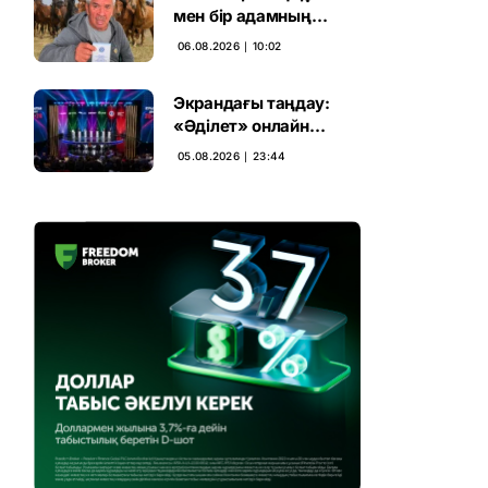
мен бір адамның
тағдыры: апелляция 7
06.08.2026 ∣ 10:02
жылдық үкімді бұзды
Экрандағы таңдау:
«Әділет» онлайн
дауыс беруде алға
05.08.2026 ∣ 23:44
шықты