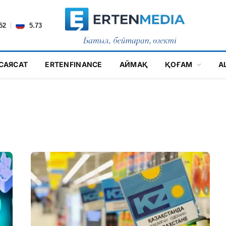
|
52
5.73
САЯСАТ
ERTENFINANCE
АЙМАҚ
ҚОҒАМ
А