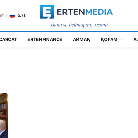
|
64
5.71
САЯСАТ
ERTENFINANCE
АЙМАҚ
ҚОҒАМ
А