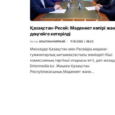
Қазақстан-Ресей: Мәдениет көпірі жа
деңгейге көтерілді
Автор
АСЫЛХАН БӨРІБАЙ
11.10.2025 ∣ 08:22
Мәскеуде Қазақстан мен Ресейдің мәдени-
гуманитарлық ынтымақтастығы жөніндегі Кіші
комиссияның төртінші отырысы өтті, деп жаза
Ertenmedia.kz. Жиынға Қазақстан
Республикасының Мәдениет және…