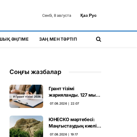
Қаз
|
Рус
Сенбі, 8 августа
ШЫҚ ӘҢГІМЕ
ЗАҢ МЕН ТӘРТІП
Соңғы жазбалар
Грант тізімі
жарияланды. 127 мың
талапкердің
07.08.2026 ∣ 22:07
бәсекесінен 75 мыңы
өтті
ЮНЕСКО мәртебесі:
Маңғыстаудың киелі
мұрасын қорғаудың
07.08.2026 ∣ 19:17