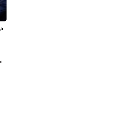
ңа
ды