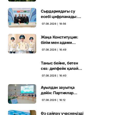
жаңа кезеңі басталды
Сырдариядағы су
есебі цифрланады:
Орталық Азия ортақ
07.08.2026 ∣ 18:56
қадамға келді
Жаңа Конституция:
білім мен адами
капиталға салынған
07.08.2026 ∣ 16:49
стратегиялық негіз
Таныс бейне, бөтен
сөз: дипфейк қалай
жұмыс істейді
07.08.2026 ∣ 16:40
Ауылдан зауытқа
дейін: Партиялар
сайлаушымен бетпе-
07.08.2026 ∣ 16:12
бет кездесті
Өз сайлау учаскеңізді