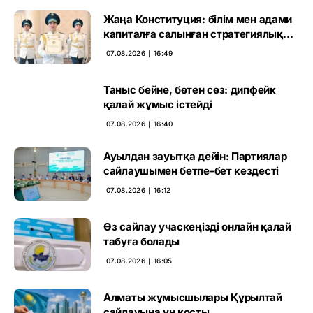
Жаңа Конституция: білім мен адами
капиталға салынған стратегиялық
негіз
07.08.2026 ∣ 16:49
Таныс бейне, бөтен сөз: дипфейк
қалай жұмыс істейді
07.08.2026 ∣ 16:40
Ауылдан зауытқа дейін: Партиялар
сайлаушымен бетпе-бет кездесті
07.08.2026 ∣ 16:12
Өз сайлау учаскеңізді онлайн қалай
табуға болады
07.08.2026 ∣ 16:05
Алматы жұмысшылары Құрылтай
сайлауына үн қосты