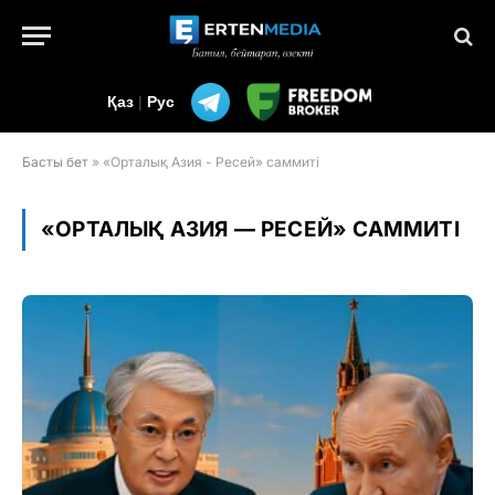
Қаз
|
Рус
Басты бет
»
«Орталық Азия - Ресей» саммиті
«ОРТАЛЫҚ АЗИЯ — РЕСЕЙ» САММИТІ