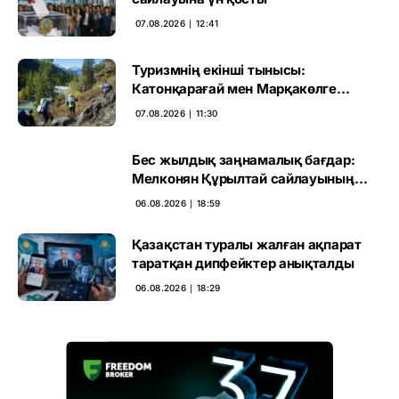
07.08.2026 ∣ 12:41
Туризмнің екінші тынысы:
Катонқарағай мен Марқакөлге
инвестиция не береді
07.08.2026 ∣ 11:30
Бес жылдық заңнамалық бағдар:
Мелконян Құрылтай сайлауының
маңызын бағалады
06.08.2026 ∣ 18:59
Қазақстан туралы жалған ақпарат
таратқан дипфейктер анықталды
06.08.2026 ∣ 18:29