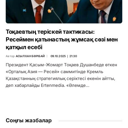
Тоқаевтың теріскей тактикасы:
Ресеймен қатынастың жұмсақ сөзі мен
қатқыл есебі
Автор
АСЫЛХАН БӨРІБАЙ
09.10.2025 ∣ 21:30
Президент Қасым-Жомарт Тоқаев Душанбеде өткен
«Орталық Азия — Ресей» саммитінде Кремль
Қазақстанның стратегиялық серіктесі екенін айтты,
деп хабарлайды Ertenmedia. «Әлемде…
Соңғы жазбалар