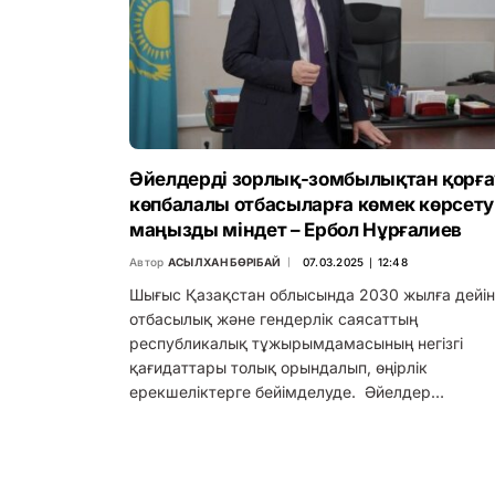
Әйелдерді зорлық-зомбылықтан қорға
көпбалалы отбасыларға көмек көрсету
маңызды міндет – Ербол Нұрғалиев
Автор
АСЫЛХАН БӨРІБАЙ
07.03.2025 ∣ 12:48
Шығыс Қазақстан облысында 2030 жылға дейін
отбасылық және гендерлік саясаттың
республикалық тұжырымдамасының негізгі
қағидаттары толық орындалып, өңірлік
ерекшеліктерге бейімделуде. Әйелдер…