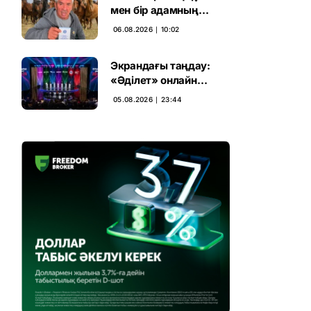
мен бір адамның
тағдыры: апелляция 7
06.08.2026 ∣ 10:02
жылдық үкімді бұзды
Экрандағы таңдау:
«Әділет» онлайн
дауыс беруде алға
05.08.2026 ∣ 23:44
шықты