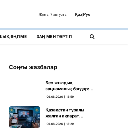
Қаз
|
Рус
Жұма, 7 августа
ШЫҚ ӘҢГІМЕ
ЗАҢ МЕН ТӘРТІП
Соңғы жазбалар
Бес жылдық
заңнамалық бағдар:
Мелконян Құрылтай
06.08.2026 ∣ 18:59
сайлауының маңызын
бағалады
Қазақстан туралы
жалған ақпарат
таратқан дипфейктер
06.08.2026 ∣ 18:29
анықталды