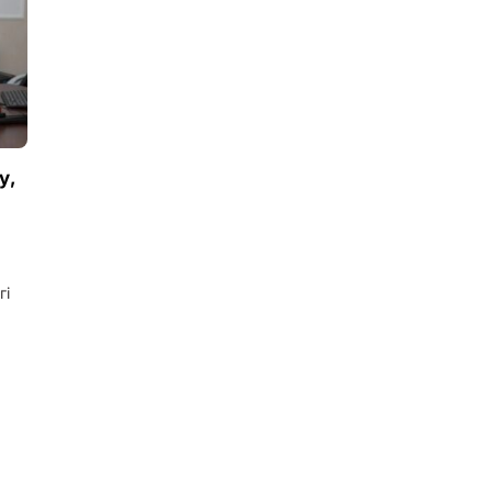
у,
гі