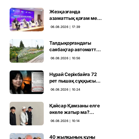
Жезқазғанда
азаматтық қоғам мен
партиялардың
06.08.2026 ∣ 17:39
байланысы
талқыланды
Талдықорғандағы
саябақтар автоматты
жүйемен суарылады
06.08.2026 ∣ 10:56
Нұрай Серікбайға 72
рет пышақ сұққысы
келгенін жазған адам
06.08.2026 ∣ 10:24
ұсталды
Қайсар Қамзаны елге
әкеле жатыр ма?
Атышулы Блогер
06.08.2026 ∣ 10:14
Виетнам әуежайында
көзге түсті
40 жылқының құны