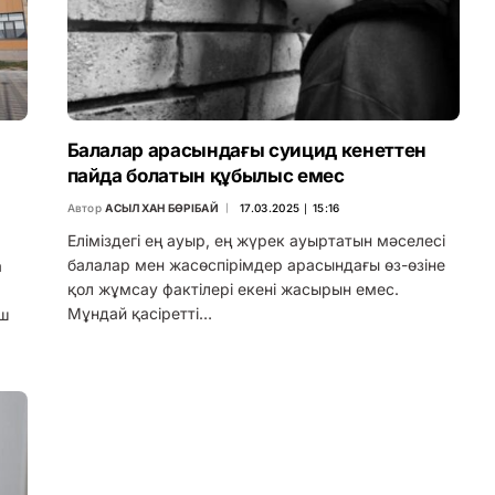
Балалар арасындағы суицид кенеттен
пайда болатын құбылыс емес
Автор
АСЫЛХАН БӨРІБАЙ
17.03.2025 ∣ 15:16
Еліміздегі ең ауыр, ең жүрек ауыртатын мәселесі
балалар мен жасөспірімдер арасындағы өз-өзіне
а
қол жұмсау фактілері екені жасырын емес.
Мұндай қасіретті…
үш