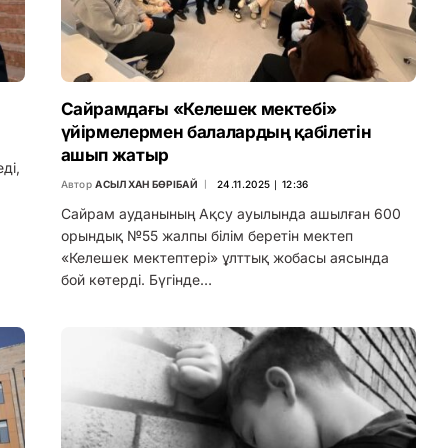
Сайрамдағы «Келешек мектебі»
үйірмелермен балалардың қабілетін
ашып жатыр
ді,
Автор
АСЫЛХАН БӨРІБАЙ
24.11.2025 ∣ 12:36
Сайрам ауданының Ақсу ауылында ашылған 600
орындық №55 жалпы білім беретін мектеп
«Келешек мектептері» ұлттық жобасы аясында
бой көтерді. Бүгінде…