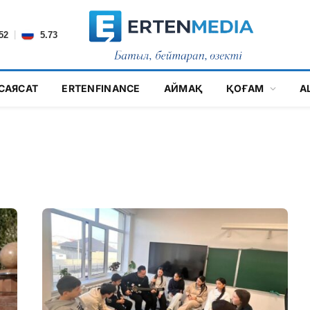
|
52
5.73
САЯСАТ
ERTENFINANCE
АЙМАҚ
ҚОҒАМ
А