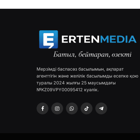
Мерзімді баспасөз басылымын, ақпарат
агенттігін және желілік басылымды есепке қою
туралы 2024 жылғы 25 маусымдағы
№KZ09VPY00095412 куәлік.
Facebook
Instagram
WhatsApp
TikTok
Telegram