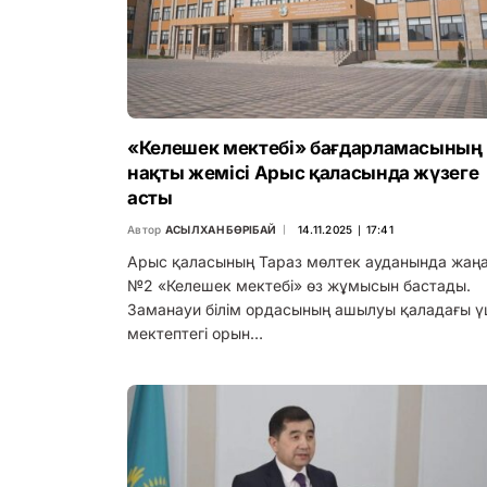
«Келешек мектебі» бағдарламасының
нақты жемісі Арыс қаласында жүзеге
асты
Автор
АСЫЛХАН БӨРІБАЙ
14.11.2025 ∣ 17:41
Арыс қаласының Тараз мөлтек ауданында жаң
№2 «Келешек мектебі» өз жұмысын бастады.
Заманауи білім ордасының ашылуы қаладағы 
мектептегі орын…