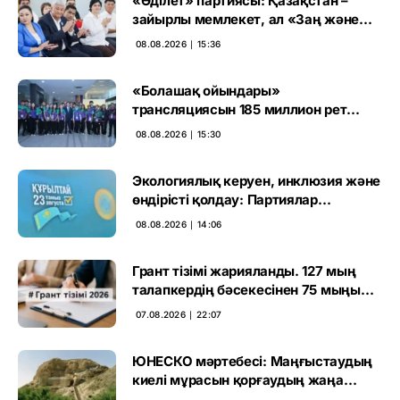
«Әділет» партиясы: Қазақстан –
зайырлы мемлекет, ал «Заң және
тәртіп» қағидаты баршаға міндетті
08.08.2026 ∣ 15:36
«Болашақ ойындары»
трансляциясын 185 миллион рет
көрген
08.08.2026 ∣ 15:30
Экологиялық керуен, инклюзия және
өндірісті қолдау: Партиялар
өңірлерде қандай мәселе көтерді
08.08.2026 ∣ 14:06
Грант тізімі жарияланды. 127 мың
талапкердің бәсекесінен 75 мыңы
өтті
07.08.2026 ∣ 22:07
ЮНЕСКО мәртебесі: Маңғыстаудың
киелі мұрасын қорғаудың жаңа
кезеңі басталды