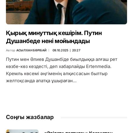
Қырық минуттық кешірім. Путин
Душанбеде нені мойындады
Автор
АСЫЛХАН БӨРІБАЙ
09.10.2025 ∣ 20:27
Путин мен Әлиев Душанбіде биылдыққа алғаш рет
көзбе-көз кездесті, деп хабарлайды Ertenmedia.
Кремль көсемі әңгіменің әлқиссасын былтыр
желтоқсанда апатқа ұшыраған…
Соңғы жазбалар