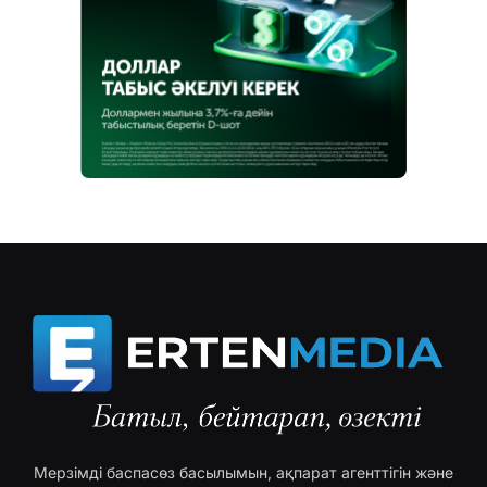
Мерзімді баспасөз басылымын, ақпарат агенттігін және