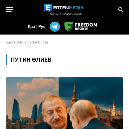
Қаз
|
Рус
Басты бет
»
Путин Әлиев
ПУТИН ӘЛИЕВ