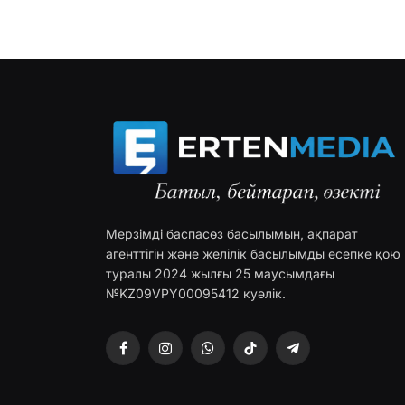
Мерзімді баспасөз басылымын, ақпарат
агенттігін және желілік басылымды есепке қою
туралы 2024 жылғы 25 маусымдағы
№KZ09VPY00095412 куәлік.
Facebook
Instagram
WhatsApp
TikTok
Telegram