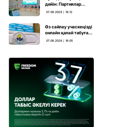
дейін: Партиялар
сайлаушымен бетпе-
07.08.2026 ∣ 16:12
бет кездесті
Өз сайлау учаскеңізді
онлайн қалай табуға
болады
07.08.2026 ∣ 16:05