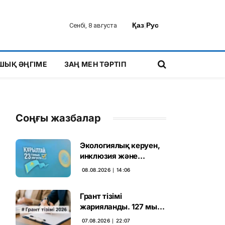
Қаз
|
Рус
Сенбі, 8 августа
ШЫҚ ӘҢГІМЕ
ЗАҢ МЕН ТӘРТІП
Соңғы жазбалар
Экологиялық керуен,
инклюзия және
өндірісті қолдау:
08.08.2026 ∣ 14:06
Партиялар өңірлерде
қандай мәселе көтерді
Грант тізімі
жарияланды. 127 мың
талапкердің
07.08.2026 ∣ 22:07