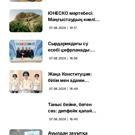
бәсекесінен 75 мыңы
өтті
ЮНЕСКО мәртебесі:
Маңғыстаудың киелі
мұрасын қорғаудың
07.08.2026 ∣ 19:17
жаңа кезеңі басталды
Сырдариядағы су
есебі цифрланады:
Орталық Азия ортақ
07.08.2026 ∣ 18:56
қадамға келді
Жаңа Конституция:
білім мен адами
капиталға салынған
07.08.2026 ∣ 16:49
стратегиялық негіз
Таныс бейне, бөтен
сөз: дипфейк қалай
жұмыс істейді
07.08.2026 ∣ 16:40
Ауылдан зауытқа