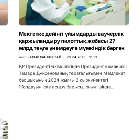
Мектепке дейінгі ұйымдарды ваучерлік
қаржыландыру пилоттық жобасы 27
млрд теңге үнемдеуге мүмкіндік берген
Автор
АСЫЛХАН БӨРІБАЙ
05.04.2025 ∣ 10:53
ҚР Президенті Әкімшілігінде Президент көмекшісі
Тамара Дүйсенованың төрағалығымен Мемлекет
басшысының 2024 жылғы 2 қыркүйектегі
Жолдауын іске асыру барысы, оның ішінде…