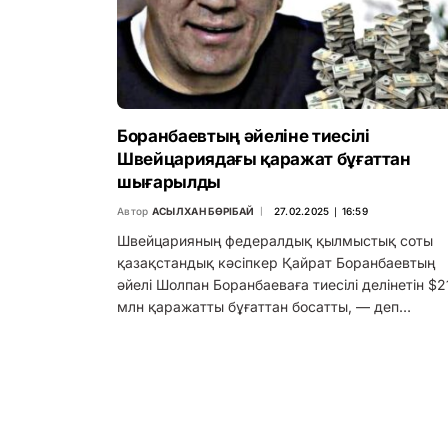
Боранбаевтың әйеліне тиесілі
Швейцариядағы қаражат бұғаттан
шығарылды
Автор
АСЫЛХАН БӨРІБАЙ
27.02.2025 ∣ 16:59
Швейцарияның федералдық қылмыстық соты
қазақстандық кәсіпкер Қайрат Боранбаевтың
әйелі Шолпан Боранбаеваға тиесілі делінетін $2
млн қаражатты бұғаттан босатты, — деп…