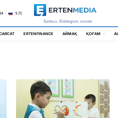
|
64
5.71
САЯСАТ
ERTENFINANCE
АЙМАҚ
ҚОҒАМ
А