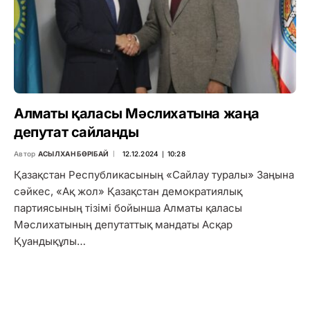
Алматы қаласы Мәслихатына жаңа
депутат сайланды
Автор
АСЫЛХАН БӨРІБАЙ
12.12.2024 ∣ 10:28
Қазақстан Республикасының «Сайлау туралы» Заңына
сәйкес, «Ақ жол» Қазақстан демократиялық
партиясының тізімі бойынша Алматы қаласы
Мәслихатының депутаттық мандаты Асқар
Қуандықұлы…