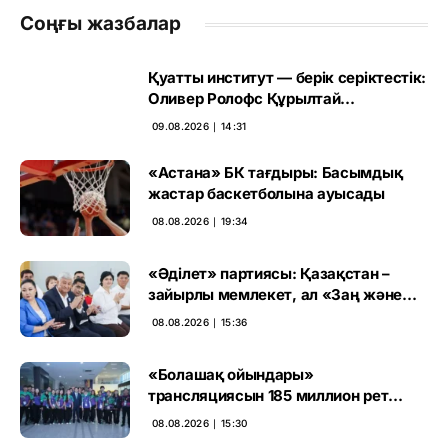
Соңғы жазбалар
Қуатты институт — берік серіктестік:
Оливер Ролофс Құрылтай
сайлауының маңызын бағалады
09.08.2026 ∣ 14:31
«Астана» БК тағдыры: Басымдық
жастар баскетболына ауысады
08.08.2026 ∣ 19:34
«Әділет» партиясы: Қазақстан –
зайырлы мемлекет, ал «Заң және
тәртіп» қағидаты баршаға міндетті
08.08.2026 ∣ 15:36
«Болашақ ойындары»
трансляциясын 185 миллион рет
көрген
08.08.2026 ∣ 15:30