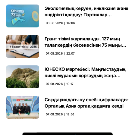
Экологиялық керуен, инклюзия және
өндірісті қолдау: Партиялар
өңірлерде қандай мәселе көтерді
08.08.2026 ∣ 14:06
Грант тізімі жарияланды. 127 мың
талапкердің бәсекесінен 75 мыңы
өтті
07.08.2026 ∣ 22:07
ЮНЕСКО мәртебесі: Маңғыстаудың
киелі мұрасын қорғаудың жаңа
кезеңі басталды
07.08.2026 ∣ 19:17
Сырдариядағы су есебі цифрланады:
Орталық Азия ортақ қадамға келді
07.08.2026 ∣ 18:56