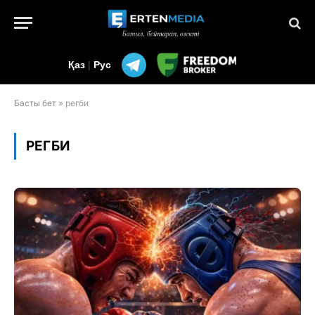
Қаз
|
Рус
Басты бет
»
регби
РЕГБИ