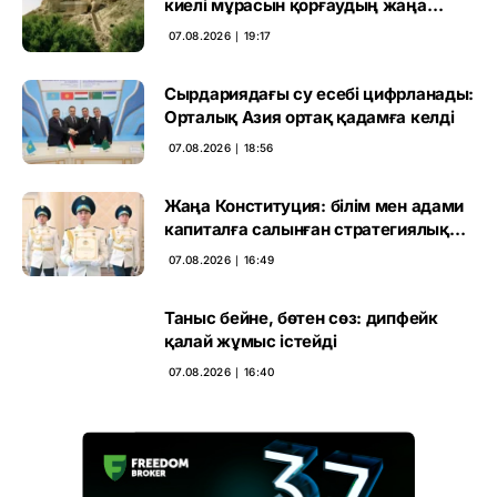
киелі мұрасын қорғаудың жаңа
кезеңі басталды
07.08.2026 ∣ 19:17
Сырдариядағы су есебі цифрланады:
Орталық Азия ортақ қадамға келді
07.08.2026 ∣ 18:56
Жаңа Конституция: білім мен адами
капиталға салынған стратегиялық
негіз
07.08.2026 ∣ 16:49
Таныс бейне, бөтен сөз: дипфейк
қалай жұмыс істейді
07.08.2026 ∣ 16:40