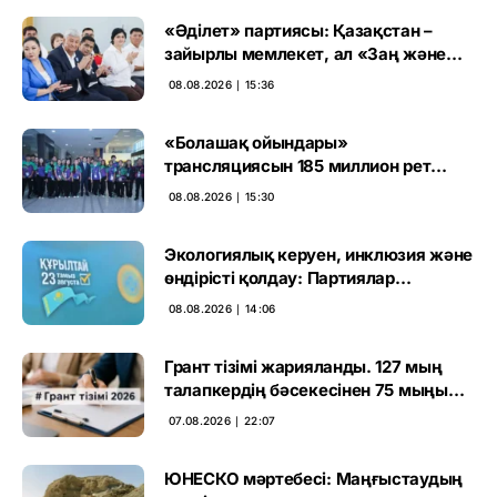
«Әділет» партиясы: Қазақстан –
зайырлы мемлекет, ал «Заң және
тәртіп» қағидаты баршаға міндетті
08.08.2026 ∣ 15:36
«Болашақ ойындары»
трансляциясын 185 миллион рет
көрген
08.08.2026 ∣ 15:30
Экологиялық керуен, инклюзия және
өндірісті қолдау: Партиялар
өңірлерде қандай мәселе көтерді
08.08.2026 ∣ 14:06
Грант тізімі жарияланды. 127 мың
талапкердің бәсекесінен 75 мыңы
өтті
07.08.2026 ∣ 22:07
ЮНЕСКО мәртебесі: Маңғыстаудың