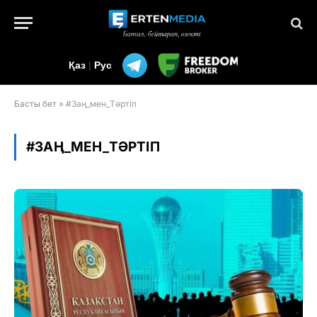
Қаз
|
Рус
Басты бет
»
#Заң_мен_Тәртіп
#ЗАҢ_МЕН_ТӘРТІП