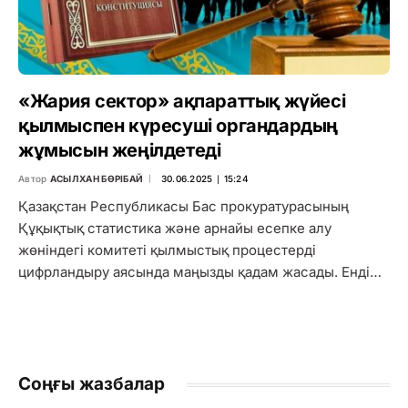
«Жария сектор» ақпараттық жүйесі
қылмыспен күресуші органдардың
жұмысын жеңілдетеді
Автор
АСЫЛХАН БӨРІБАЙ
30.06.2025 ∣ 15:24
Қазақстан Республикасы Бас прокуратурасының
Құқықтық статистика және арнайы есепке алу
жөніндегі комитеті қылмыстық процестерді
цифрландыру аясында маңызды қадам жасады. Енді…
Соңғы жазбалар