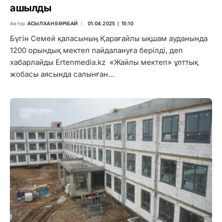
ашылды
Автор
АСЫЛХАН БӨРІБАЙ
01.04.2025 ∣ 15:10
Бүгін Семей қаласының Қарағайлы ықшам ауданында
1200 орындық мектеп пайдалануға берілді, деп
хабарлайды Ertenmedia.kz «Жайлы мектеп» ұлттық
жобасы аясында салынған…