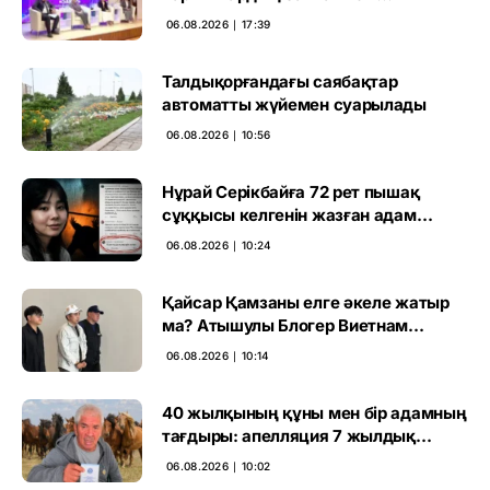
талқыланды
06.08.2026 ∣ 17:39
Талдықорғандағы саябақтар
автоматты жүйемен суарылады
06.08.2026 ∣ 10:56
Нұрай Серікбайға 72 рет пышақ
сұққысы келгенін жазған адам
ұсталды
06.08.2026 ∣ 10:24
Қайсар Қамзаны елге әкеле жатыр
ма? Атышулы Блогер Виетнам
әуежайында көзге түсті
06.08.2026 ∣ 10:14
40 жылқының құны мен бір адамның
тағдыры: апелляция 7 жылдық
үкімді бұзды
06.08.2026 ∣ 10:02