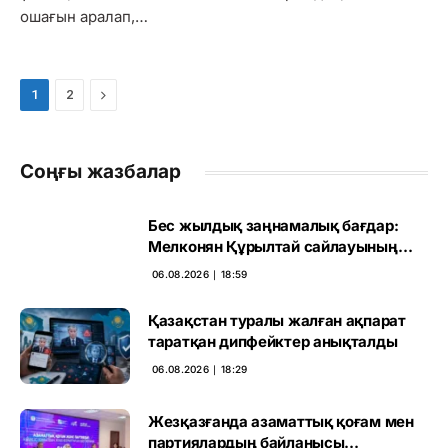
ошағын аралап,…
Next
1
2
Соңғы жазбалар
Бес жылдық заңнамалық бағдар:
Мелконян Құрылтай сайлауының
маңызын бағалады
06.08.2026 ∣ 18:59
Қазақстан туралы жалған ақпарат
таратқан дипфейктер анықталды
06.08.2026 ∣ 18:29
Жезқазғанда азаматтық қоғам мен
партиялардың байланысы