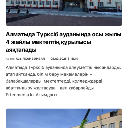
Алматыда Түрксіб ауданында осы жылы
4 жайлы мектептің құрылысы
аяқталады
Автор
АСЫЛХАН БӨРІБАЙ
05.03.2025 ∣ 15:34
Алматыда Түрксіб ауданында әлеуметтік нысандарды,
атап айтқанда, білім беру мекемелерін –
балабақшаларды, мектептерді, колледждерді
абаттандыру жалғасуда,- деп хабарлайды
Ertenmedia.kz Ағымдағы…