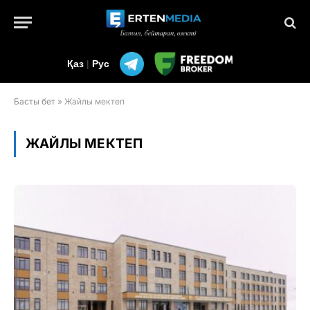
Қаз
|
Рус
Басты бет
»
Жайлы мектеп
ЖАЙЛЫ МЕКТЕП