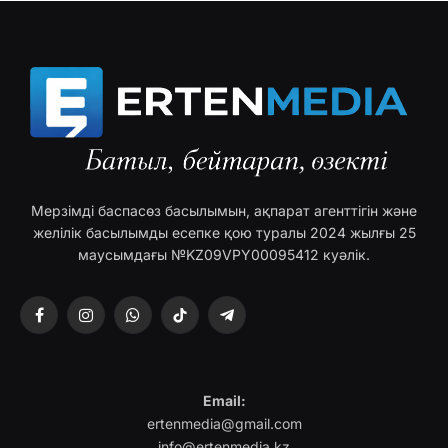
Мерзімді баспасөз басылымын, ақпарат агенттігін және
желілік басылымды есепке қою туралы 2024 жылғы 25
маусымдағы №KZ09VPY00095412 куәлік.
Facebook
Instagram
WhatsApp
TikTok
Telegram
Email:
ertenmedia@gmail.com
info@ertenmedia.kz