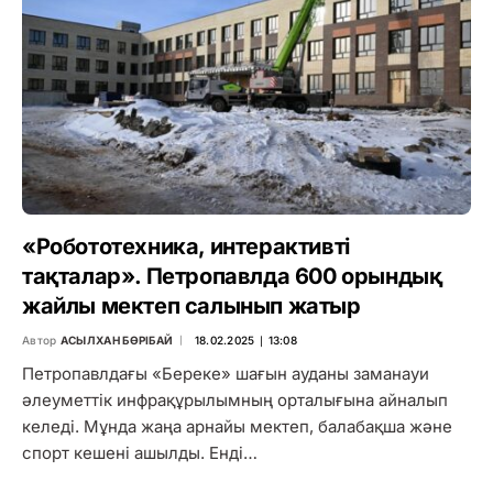
«Робототехника, интерактивті
тақталар». Петропавлда 600 орындық
жайлы мектеп салынып жатыр
Автор
АСЫЛХАН БӨРІБАЙ
18.02.2025 ∣ 13:08
Петропавлдағы «Береке» шағын ауданы заманауи
әлеуметтік инфрақұрылымның орталығына айналып
келеді. Мұнда жаңа арнайы мектеп, балабақша және
спорт кешені ашылды. Енді…