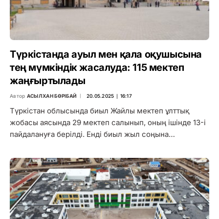
Түркістанда ауыл мен қала оқушысына
тең мүмкіндік жасалуда: 115 мектеп
жаңғыртылады
Автор
АСЫЛХАН БӨРІБАЙ
20.05.2025 ∣ 16:17
Түркістан облысында биыл Жайлы мектеп ұлттық
жобасы аясында 29 мектеп салынып, оның ішінде 13-і
пайдалануға берілді. Енді биыл жыл соңына…