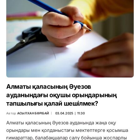
Алматы қаласының Әуезов
ауданындағы оқушы орындарының
тапшылығы қалай шешілмек?
Автор
АСЫЛХАН БӨРІБАЙ
03.04.2025 ∣ 11:30
Алматы қаласының Әуезов ауданында жаңа оқу
орындары мен қолданыстағы мектептерге қосымша
ғимараттар, балабақшалар салу бойынша жоспарлы