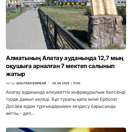
Алматының Алатау ауданында 12,7 мың
оқушыға арналған 7 мектеп салынып
жатыр
Автор
АСЫЛХАН БӨРІБАЙ
24.04.2025 ∣ 11:50
Алатау ауданында әлеуметтік инфрақұрылым белсенді
түрде дамып келеді. Бұл туралы қала әкімі Ерболат
Досаев аудан тұрғындарымен кездесу барысында
айтты,– деп…