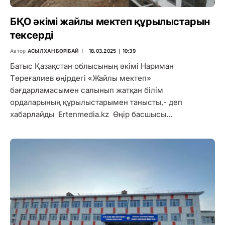
БҚО әкімі жайлы мектеп құрылыстарын
тексерді
Автор
АСЫЛХАН БӨРІБАЙ
18.03.2025 ∣ 10:39
Батыс Қазақстан облысының әкімі Нариман
Төреғалиев өңірдегі «Жайлы мектеп»
бағдарламасымен салынып жатқан білім
ордаларының құрылыстарымен танысты,- деп
хабарлайды Ertenmedia.kz Өңір басшысы…