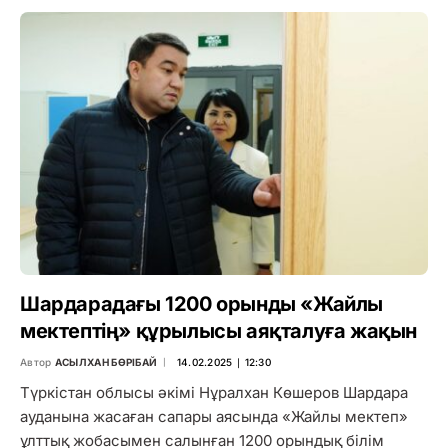
Шардарадағы 1200 орынды «Жайлы
мектептің» құрылысы аяқталуға жақын
Автор
АСЫЛХАН БӨРІБАЙ
14.02.2025 ∣ 12:30
Түркістан облысы әкімі Нұралхан Көшеров Шардара
ауданына жасаған сапары аясында «Жайлы мектеп»
ұлттық жобасымен салынған 1200 орындық білім