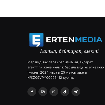
Мерзімді баспасөз басылымын, ақпарат
агенттігін және желілік басылымды есепке қою
туралы 2024 жылғы 25 маусымдағы
№KZ09VPY00095412 куәлік.
Facebook
Instagram
WhatsApp
TikTok
Telegram