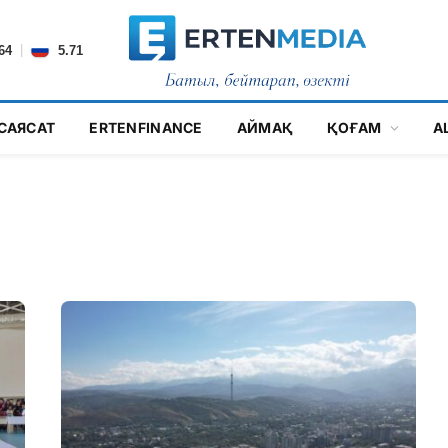
|
64
5.71
САЯСАТ
ERTENFINANCE
АЙМАҚ
ҚОҒАМ
А