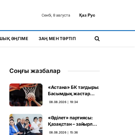
Қаз
|
Рус
Сенбі, 8 августа
ШЫҚ ӘҢГІМЕ
ЗАҢ МЕН ТӘРТІП
Соңғы жазбалар
«Астана» БК тағдыры:
Басымдық жастар
баскетболына
08.08.2026 ∣ 19:34
ауысады
«Әділет» партиясы:
Қазақстан – зайырлы
мемлекет, ал «Заң
08.08.2026 ∣ 15:36