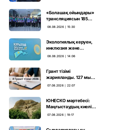
және тәртіп» қағидаты
баршаға міндетті
«Болашақ ойындары»
трансляциясын 185
миллион рет көрген
08.08.2026 ∣ 15:30
Экологиялық керуен,
инклюзия және
өндірісті қолдау:
08.08.2026 ∣ 14:06
Партиялар өңірлерде
қандай мәселе көтерді
Грант тізімі
жарияланды. 127 мың
талапкердің
07.08.2026 ∣ 22:07
бәсекесінен 75 мыңы
өтті
ЮНЕСКО мәртебесі:
Маңғыстаудың киелі
мұрасын қорғаудың
07.08.2026 ∣ 19:17
жаңа кезеңі басталды
Сырдариядағы су