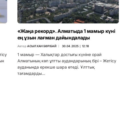
«Жаңа рекорд». Алматыда 1 мамыр күні
ең ұзын лағман дайындалады
Автор
АСЫЛХАН БӨРІБАЙ
30.04.2025 ∣ 12:18
тісу
1 мамыр — Халықтар достығы күніне орай
ын
Алматының көп ұлтты аудандарының бірі – Жетісу
ауданында ерекше шара өтеді. Ұлттық
тағамдарды…