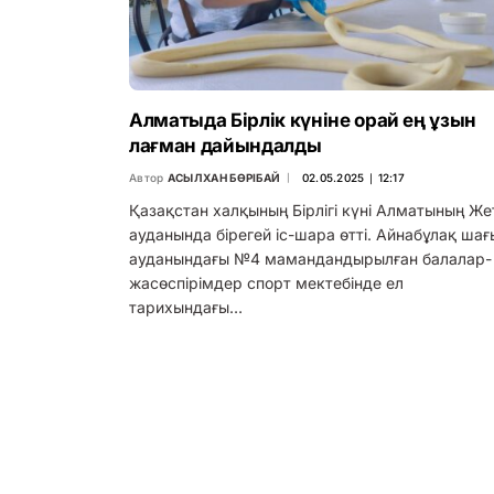
Алматыда Бірлік күніне орай ең ұзын
лағман дайындалды
Автор
АСЫЛХАН БӨРІБАЙ
02.05.2025 ∣ 12:17
Қазақстан халқының Бірлігі күні Алматының Же
ауданында бірегей іс-шара өтті. Айнабұлақ шағ
ауданындағы №4 мамандандырылған балалар-
жасөспірімдер спорт мектебінде ел
тарихындағы…