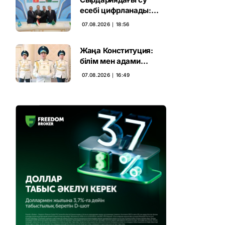
есебі цифрланады:
Орталық Азия ортақ
07.08.2026 ∣ 18:56
қадамға келді
Жаңа Конституция:
білім мен адами
капиталға салынған
07.08.2026 ∣ 16:49
стратегиялық негіз