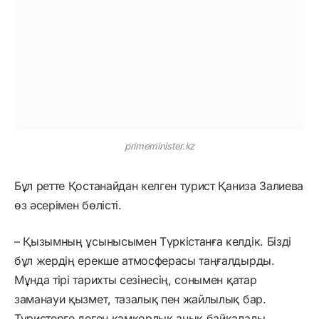
primeminister.kz
Бұл ретте Қостанайдан келген турист Қаниза Залиева
өз әсерімен бөлісті.
– Қызымның ұсынысымен Түркістанға келдік. Бізді
бұл жердің ерекше атмосферасы таңғалдырды.
Мұнда тірі тарихты сезінесің, сонымен қатар
заманауи қызмет, тазалық пен жайлылық бар.
Туристерге деген қамқорлық анық байқалады.