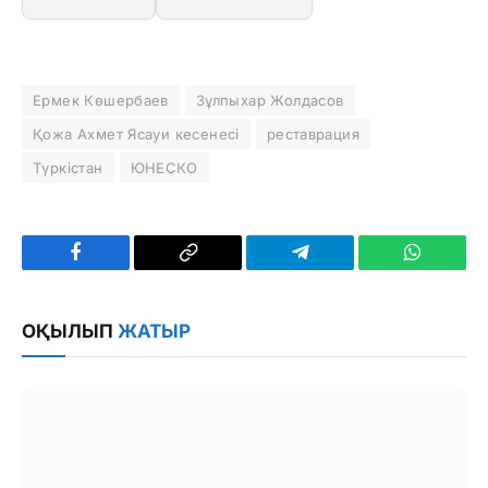
Ермек Көшербаев
Зұлпыхар Жолдасов
Қожа Ахмет Ясауи кесенесі
реставрация
Түркістан
ЮНЕСКО
Facebook
Copy
Telegram
WhatsAp
Link
ОҚЫЛЫП
ЖАТЫР