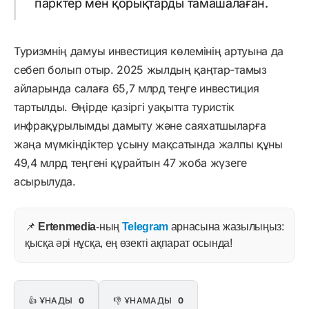
парктер мен қорықтарды тамашалаған.
Туризмнің дамуы инвестиция көлемінің артуына да
себеп болып отыр. 2025 жылдың қаңтар-тамыз
айларында салаға 65,7 млрд теңге инвестиция
тартылды. Өңірде қазіргі уақытта туристік
инфрақұрылымды дамыту және саяхатшыларға
жаңа мүмкіндіктер ұсыну мақсатында жалпы құны
49,4 млрд теңгені құрайтын 47 жоба жүзеге
асырылуда.
📌
Ertenmedia
-ның
Telegram
арнасына жазылыңыз:
қысқа әрі нұсқа, ең өзекті ақпарат осында!
👍 ҰНАДЫ
0
👎 ҰНАМАДЫ
0