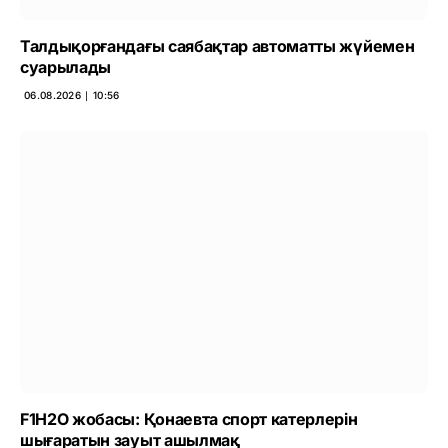
Талдықорғандағы саябақтар автоматты жүйемен
суарылады
06.08.2026 ∣ 10:56
F1H2O жобасы: Қонаевта спорт катерлерін
шығаратын зауыт ашылмақ