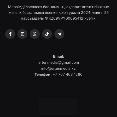
Мерзімді баспасөз басылымын, ақпарат агенттігін және
желілік басылымды есепке қою туралы 2024 жылғы 25
маусымдағы №KZ09VPY00095412 куәлік.
Facebook
Instagram
WhatsApp
TikTok
Telegram
Email:
ertenmedia@gmail.com
info@ertenmedia.kz
Телефон:
+7 707 403 1260