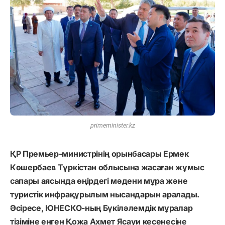
primeminister.kz
ҚР Премьер-министрінің орынбасары Ермек
Көшербаев Түркістан облысына жасаған жұмыс
сапары аясында өңірдегі мәдени мұра және
туристік инфрақұрылым нысандарын аралады.
Әсіресе, ЮНЕСКО-ның Бүкіләлемдік мұралар
тізіміне енген Қожа Ахмет Ясауи кесенесіне