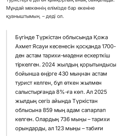
Мұндай мекеннің елімізде бар екеніне
қуаныштымын, – деді ол.
Бүгінде Түркістан облысында Қожа
Ахмет Ясауи кесенесін қосқанда 1700-
ден астам тарихи-мәдени ескерткіш
тіркелген. 2024 жылдың қорытындысы
бойынша өңірге 430 мыңнан астам
турист келген, бұл өткен жылмен
салыстырғанда 8%-ға көп. Ал 2025
жылдың сегіз айында Түркістан
облысына 859 мың адам сапарлап
келген. Олардың 736 мыңы – тарихи
орындарды, ал 123 мыңы – табиғи