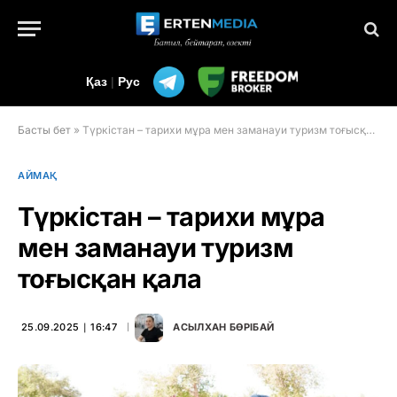
Қаз
|
Рус
Басты бет
»
Түркістан – тарихи мұра мен заманауи туризм тоғысқан қала
АЙМАҚ
Түркістан – тарихи мұра
мен заманауи туризм
тоғысқан қала
25.09.2025 ∣ 16:47
АСЫЛХАН БӨРІБАЙ