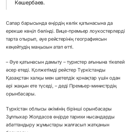
Көшербаев.
Сапар барысында өңірдің көлік қатынасына да
ерекше көңіл бөлінді. Вице-премьер лоукостерлерді
тарта отырып, әуе рейстерінің географиясын
кеңейтудің маңызын атап өтті.
– Әуе қатынасын дамыту – туристер ағынына тікелей
әсер етеді. Қолжетімді рейстер Түркістанды
Қазақстан халқы мен шетелдік қонақтар үшін одан
әрі жақын ете түседі, – деді Премьер-министрдің
орынбасары.
Түркістан облысы әкімінің бірінші орынбасары
Зұлпыхар Жолдасов өңірде тарихи нысандарды
абаттандыру жұмыстары жалғасып жатқанын