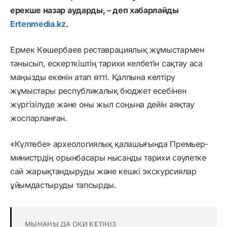
ерекше назар аударды, – деп хабарлайды
Ertenmedia.kz
.
Ермек Көшербаев реставрациялық жұмыстармен
танысып, ескерткіштің тарихи келбетін сақтау аса
маңызды екенін атап өтті. Қалпына келтіру
жұмыстары республикалық бюджет есебінен
жүргізілуде және оны жыл соңына дейін аяқтау
жоспарланған.
«Күлтөбе» археологиялық қалашығында Премьер-
министрдің орынбасары нысанды тарихи сәулетке
сай жарықтандыруды және кешкі экскурсиялар
ұйымдастыруды тапсырды.
МЫНАНЫ ДА ОҚИ КЕТІҢІЗ