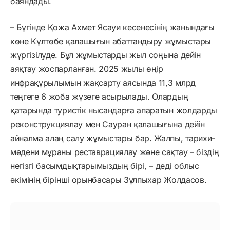
баяндады.
– Бүгінде Қожа Ахмет Ясауи кесенесінің жанындағы
көне Күлтөбе қалашығын абаттандыру жұмыстары
жүргізілуде. Бұл жұмыстарды жыл соңына дейін
аяқтау жоспарланған. 2025 жылы өңір
инфрақұрылымын жақсарту аясында 11,3 млрд
теңгеге 6 жоба жүзеге асырылады. Олардың
қатарында туристік нысандарға апаратын жолдарды
реконструкциялау мен Сауран қалашығына дейін
айналма алаң салу жұмыстары бар. Жалпы, тарихи-
мәдени мұраны реставрациялау және сақтау – біздің
негізгі басымдықтарымыздың бірі, – деді облыс
әкімінің бірінші орынбасары Зұлпыхар Жолдасов.