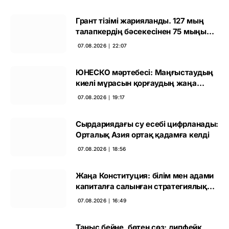
Грант тізімі жарияланды. 127 мың
талапкердің бәсекесінен 75 мыңы
өтті
07.08.2026 ∣ 22:07
ЮНЕСКО мәртебесі: Маңғыстаудың
киелі мұрасын қорғаудың жаңа
кезеңі басталды
07.08.2026 ∣ 19:17
Сырдариядағы су есебі цифрланады:
Орталық Азия ортақ қадамға келді
07.08.2026 ∣ 18:56
Жаңа Конституция: білім мен адами
капиталға салынған стратегиялық
негіз
07.08.2026 ∣ 16:49
Таныс бейне, бөтен сөз: дипфейк