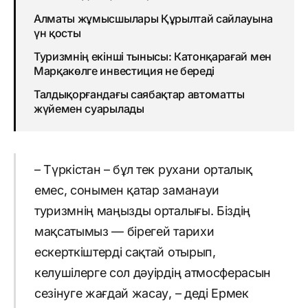
Алматы жұмысшылары Құрылтай сайлауына
үн қосты
Туризмнің екінші тынысы: Катонқарағай мен
Марқакөлге инвестиция не береді
Талдықорғандағы саябақтар автоматты
жүйемен суарылады
– Түркістан – бұл тек рухани орталық
емес, сонымен қатар заманауи
туризмнің маңызды орталығы. Біздің
мақсатымыз — бірегей тарихи
ескерткіштерді сақтай отырып,
келушілерге сол дәуірдің атмосферасын
сезінуге жағдай жасау, – деді Ермек