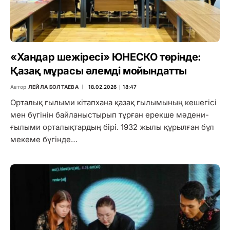
«Хандар шежіресі» ЮНЕСКО төрінде:
Қазақ мұрасы әлемді мойындатты
Автор
ЛЕЙЛА БОЛТАЕВА
18.02.2026 ∣ 18:47
Орталық ғылыми кітапхана қазақ ғылымының кешегісі
мен бүгінін байланыстырып тұрған ерекше мәдени-
ғылыми орталықтардың бірі. 1932 жылы құрылған бұл
мекеме бүгінде…