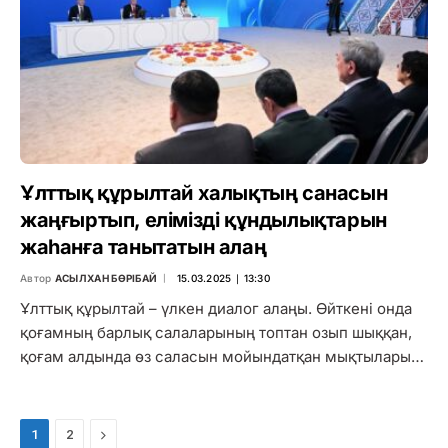
Ұлттық құрылтай халықтың санасын
жаңғыртып, елімізді құндылықтарын
жаһанға танытатын алаң
Автор
АСЫЛХАН БӨРІБАЙ
15.03.2025 ∣ 13:30
Ұлттық құрылтай – үлкен диалог алаңы. Өйткені онда
қоғамның барлық салаларының топтан озып шыққан,
қоғам алдында өз саласын мойындатқан мықтылары…
Next
1
2