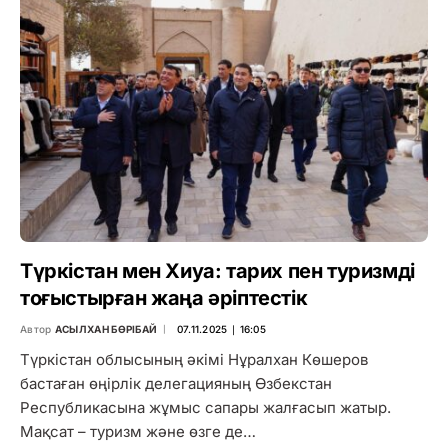
Түркістан мен Хиуа: тарих пен туризмді
тоғыстырған жаңа әріптестік
Автор
АСЫЛХАН БӨРІБАЙ
07.11.2025 ∣ 16:05
Түркістан облысының әкімі Нұралхан Көшеров
бастаған өңірлік делегацияның Өзбекстан
Республикасына жұмыс сапары жалғасып жатыр.
Мақсат – туризм және өзге де…