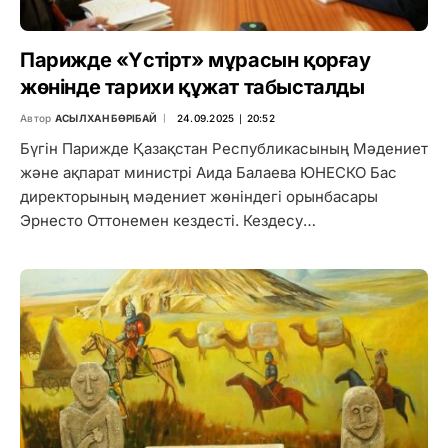
Парижде «Үстірт» мұрасын қорғау
жөнінде тарихи құжат табысталды
Автор
АСЫЛХАН БӨРІБАЙ
24.09.2025 ∣ 20:52
Бүгін Парижде Қазақстан Республикасының Мәдениет
және ақпарат министрі Аида Балаева ЮНЕСКО Бас
директорының мәдениет жөніндегі орынбасары
Эрнесто Оттонемен кездесті. Кездесу…