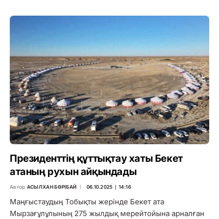
Президенттің құттықтау хаты Бекет
атаның рухын айқындады
Автор
АСЫЛХАН БӨРІБАЙ
06.10.2025 ∣ 14:16
Маңғыстаудың Тобықты жерінде Бекет ата
Мырзағұлұлының 275 жылдық мерейтойына арналған