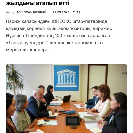
жылдығы аталып өтті
Автор
АСЫЛХАН БӨРІБАЙ
25.09.2025 ∣ 11:39
Париж қаласындағы ЮНЕСКО штаб-пәтерінде
қазақтың көрнекті күйші-композиторы, дирижер
Нұрғиса Тілендиевтің 100 жылдығына арналған
«Ғасыр әуендері: Тілендиевке тағзым» атты
мерекелік концерт…