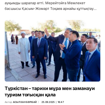
ауқымды шаралар өтті. Мерейтойға Мемлекет
басшысы Қасым-Жомарт Тоқаев арнайы құттықтау…
Түркістан – тарихи мұра мен заманауи
туризм тоғысқан қала
Автор
АСЫЛХАН БӨРІБАЙ
25.09.2025 ∣ 16:47