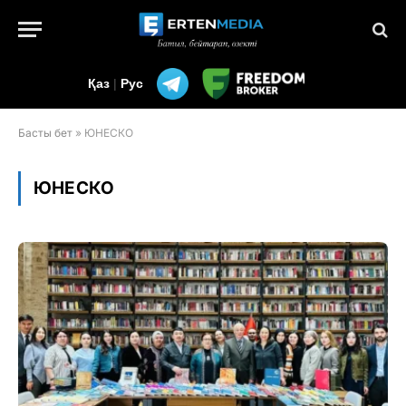
Қаз
|
Рус
Басты бет
»
ЮНЕСКО
ЮНЕСКО