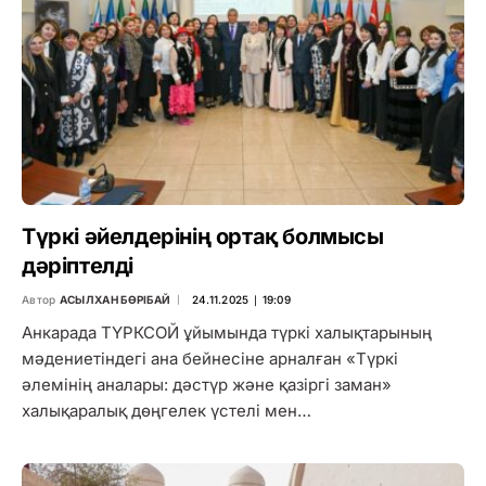
Түркі әйелдерінің ортақ болмысы
дәріптелді
Автор
АСЫЛХАН БӨРІБАЙ
24.11.2025 ∣ 19:09
Анкарада ТҮРКСОЙ ұйымында түркі халықтарының
мәдениетіндегі ана бейнесіне арналған «Түркі
әлемінің аналары: дәстүр және қазіргі заман»
халықаралық дөңгелек үстелі мен…