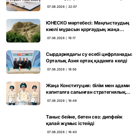
өтті
07.08.2026 ∣ 22:07
ЮНЕСКО мәртебесі: Маңғыстаудың
киелі мұрасын қорғаудың жаңа
кезеңі басталды
07.08.2026 ∣ 19:17
Сырдариядағы су есебі цифрланады:
Орталық Азия ортақ қадамға келді
07.08.2026 ∣ 18:56
Жаңа Конституция: білім мен адами
капиталға салынған стратегиялық
негіз
07.08.2026 ∣ 16:49
Таныс бейне, бөтен сөз: дипфейк
қалай жұмыс істейді
07.08.2026 ∣ 16:40