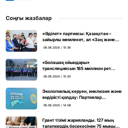
Соңғы жазбалар
«Әділет» партиясы: Қазақстан –
зайырлы мемлекет, ал «Заң және
тәртіп» қағидаты баршаға міндетті
08.08.2026 ∣ 15:36
«Болашақ ойындары»
трансляциясын 185 миллион рет
көрген
08.08.2026 ∣ 15:30
Экологиялық керуен, инклюзия және
өндірісті қолдау: Партиялар
өңірлерде қандай мәселе көтерді
08.08.2026 ∣ 14:06
Грант тізімі жарияланды. 127 мың
талапкердің бәсекесінен 75 мыңы