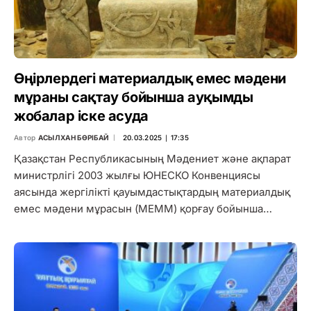
Өңірлердегі материалдық емес мәдени
мұраны сақтау бойынша ауқымды
жобалар іске асуда
Автор
АСЫЛХАН БӨРІБАЙ
20.03.2025 ∣ 17:35
Қазақстан Республикасының Мәдениет және ақпарат
министрлігі 2003 жылғы ЮНЕСКО Конвенциясы
аясында жергілікті қауымдастықтардың материалдық
емес мәдени мұрасын (МЕММ) қорғау бойынша…