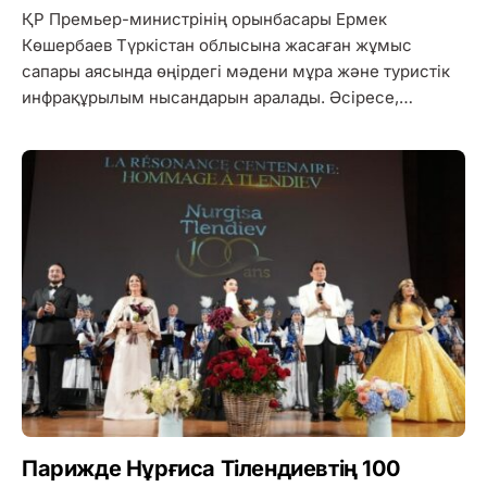
ҚР Премьер-министрінің орынбасары Ермек
Көшербаев Түркістан облысына жасаған жұмыс
сапары аясында өңірдегі мәдени мұра және туристік
инфрақұрылым нысандарын аралады. Әсіресе,…
Парижде Нұрғиса Тілендиевтің 100