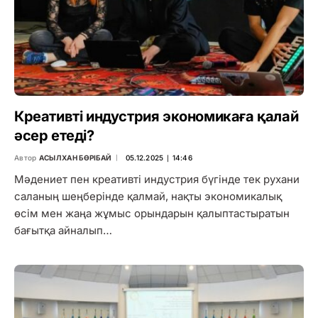
Креативті индустрия экономикаға қалай
әсер етеді?
Автор
АСЫЛХАН БӨРІБАЙ
05.12.2025 ∣ 14:46
Мәдениет пен креативті индустрия бүгінде тек рухани
саланың шеңберінде қалмай, нақты экономикалық
өсім мен жаңа жұмыс орындарын қалыптастыратын
бағытқа айналып…