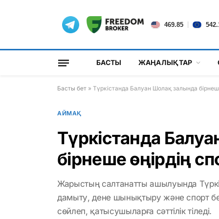
|
469.85
542.
БАСТЫ
ЖАҢАЛЫҚТАР
Басты бет
»
Түркістанда Балуан Шолақ залында бірне
АЙМАҚ
Түркістанда Балуа
бірнеше өңірдің 
Жарыстың салтанатты ашылуында Түркіст
дамыту, дене шынықтыру және спорт б
сөйлеп, қатысушыларға сәттілік тіледі.