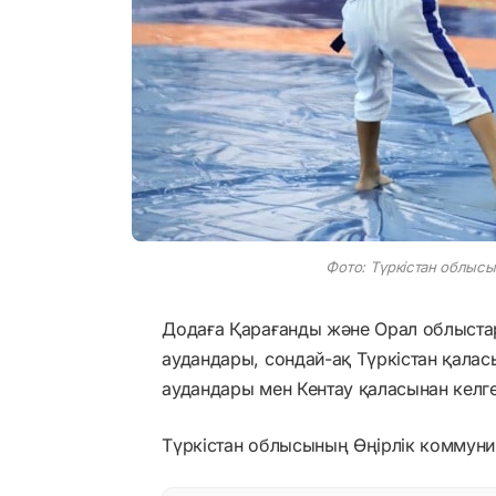
Фото: Түркістан облысы 
Додаға Қарағанды және Орал облыстар
аудандары, сондай-ақ Түркістан қалас
аудандары мен Кентау қаласынан келг
Түркістан облысының Өңірлік коммуни