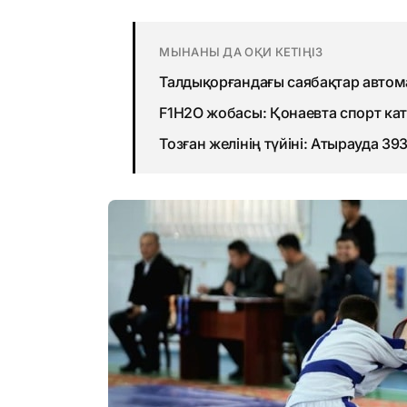
МЫНАНЫ ДА ОҚИ КЕТІҢІЗ
Талдықорғандағы саябақтар авто
F1H2O жобасы: Қонаевта спорт ка
Тозған желінің түйіні: Атырауда 3