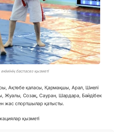
әкімінің баспасөз қызметі
ы, Ақтөбе қаласы, Қармақшы, Арал, Шиелі
ы, Жуалы, Созақ, Сауран, Шардара, Бәйдібек
ен жас спортшылар қатысты.
кациялар қызметі