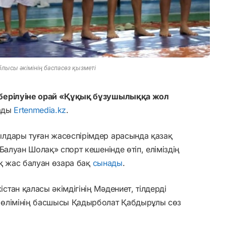
блысы әкімінің баспасөз қызметі
 берілуіне орай «Құқық бұзушылыққа жол
ады
Ertenmedia.kz
.
лдары туған жасөспірімдер арасында қазақ
Балуан Шолақ» спорт кешенінде өтіп, еліміздің
қ жас балуан өзара бақ
сынады
.
тан қаласы әкімдігінің Мәдениет, тілдерді
бөлімінің басшысы Қадырболат Қабдырұлы сөз