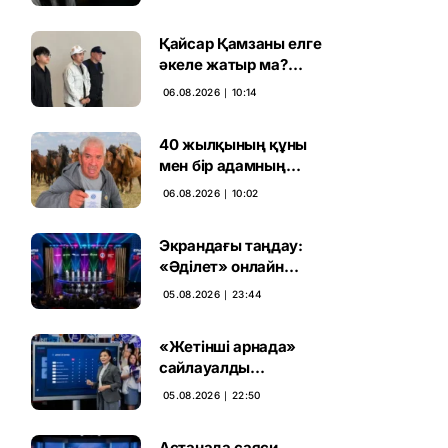
ұсталды
Қайсар Қамзаны елге
әкеле жатыр ма?
Атышулы Блогер
06.08.2026 ∣ 10:14
Виетнам әуежайында
көзге түсті
40 жылқының құны
мен бір адамның
тағдыры: апелляция 7
06.08.2026 ∣ 10:02
жылдық үкімді бұзды
Экрандағы таңдау:
«Әділет» онлайн
дауыс беруде алға
05.08.2026 ∣ 23:44
шықты
«Жетінші арнада»
сайлауалды
теледебаттың аралық
05.08.2026 ∣ 22:50
дауыс беру нәтижесі
жарияланды
Астанада саяси