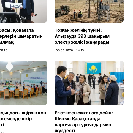
басы: Қонаевта
Тозған желінің түйіні:
терлерін шығаратын
Атырауда 393 шақырым
ылмақ
электр желісі жаңарады
18:15
05.08.2026 ∣ 14:13
дындағы өңірлік күн
Егістіктен емханаға дейін:
Өскеменде пікір
Шығыс Қазақстанда
ті
партиялар тұрғындармен
жүздесті
19:10