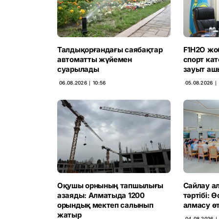
Талдықорғандағы саябақтар
F1H2O жо
автоматты жүйемен
спорт ка
суарылады
зауыт аш
06.08.2026 ∣ 10:56
05.08.2026 ∣ 
Оқушы орнының тапшылығы
Сайлау ал
азаяды: Алматыда 1200
тәртібі: 
орындық мектеп салынып
алмасу өт
жатыр
04.08.2026 ∣ 