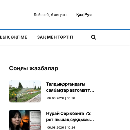
Қаз
|
Рус
Бейсенбі, 6 августа
ШЫҚ ӘҢГІМЕ
ЗАҢ МЕН ТӘРТІП
Соңғы жазбалар
Талдықорғандағы
саябақтар автоматты
жүйемен суарылады
06.08.2026 ∣ 10:56
Нұрай Серікбайға 72
рет пышақ сұққысы
келгенін жазған адам
06.08.2026 ∣ 10:24