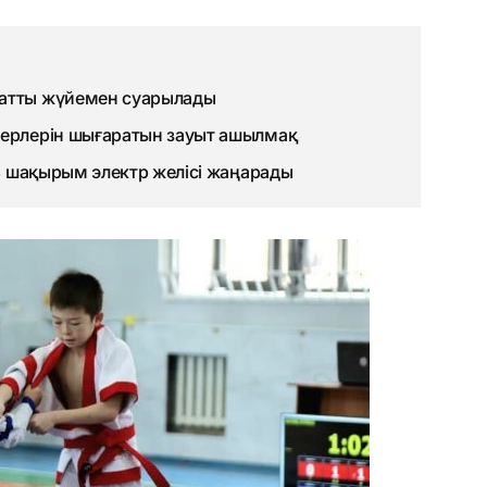
матты жүйемен суарылады
терлерін шығаратын зауыт ашылмақ
93 шақырым электр желісі жаңарады