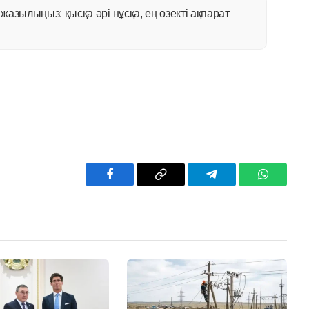
азылыңыз: қысқа әрі нұсқа, ең өзекті ақпарат
Facebook
Copy
Telegram
WhatsAp
Link