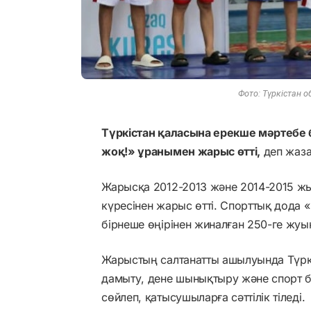
Фото: Түркістан о
Түркістан қаласына ерекше мәртебе
жоқ!» ұранымен жарыс өтті,
деп жаз
Жарысқа 2012-2013 және 2014-2015 жы
күресінен жарыс өтті. Спорттық дода «
бірнеше өңірінен жиналған 250-ге жуы
Жарыстың салтанатты ашылуында Түркіс
дамыту, дене шынықтыру және спорт 
сөйлеп, қатысушыларға сәттілік тіледі.