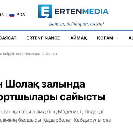
|
16
5.78
САЯСАТ
ERTENFINANCE
АЙМАҚ
ҚОҒАМ
А
ше өңірдің спортшылары сайысты
н Шолақ залында
спортшылары сайысты
ан қаласы әкімдігінің Мәдениет, тілдерді
өлімінің басшысы Қадырболат Қабдырұлы сөз