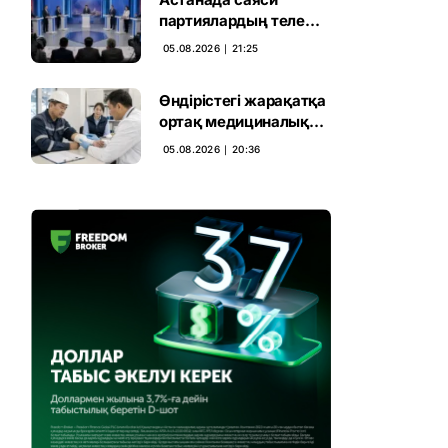
партиялардың теле
дебаты басталды
05.08.2026 ∣ 21:25
Өндірістегі жарақатқа
ортақ медициналық
талап енгізілмек
05.08.2026 ∣ 20:36